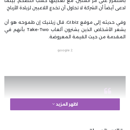
باستمرار على مر السنين، مع تعديلها حسب التضخم، بينما
ادعى أيضاً أن الشركة لا تحاول أن تخدع اللاعبين لزيادة الأرباح.
وفي حديثه إلى موقع GI.biz، قال زيلنيك إن طموحه هو أن
يشعر الأشخاص الذين يشترون ألعاب Take-Two بأنهم في
المقدمة من حيث القيمة المعروضة.
google 2
اظهر المزيد
”لا تتمثل مهمتنا في قلب
المستهلك رأسًا على عقب، وهزّه
لنرى كم من الفكة يخرج من جيوبه.