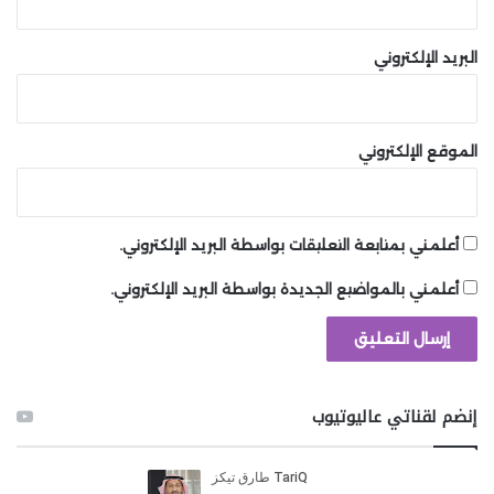
وفيما يتعلق بموضوع مخالفة لعبة Mafia: The Old
Country للاتجاه السائد وبيعها مقابل 50 دولارًا، قال زيلنيك
البريد الإلكتروني
إن هذا كان قرار تسعير مقصود تم اتخاذه بهدف إيصال
اللعبة ”إلى أكبر عدد ممكن من الأيدي.“ Mafia: The Old
Country هي لعبة خطية غير مفتوحة لا تتطلب التزامًا كبيرًا
الموقع الإلكتروني
بالوقت. قالت 2K إنها تعتقد أن هناك جمهورًا لمثل هذه
اللعبة.
لعبة أخرى قادمة من 2K وهي Borderlands 4، سيتم
أعلمني بمتابعة التعليقات بواسطة البريد الإلكتروني.
إطلاقها في سبتمبر ولكن ليس لها سعر حتى الآن. قال رئيس
أعلمني بالمواضيع الجديدة بواسطة البريد الإلكتروني.
شركة Gearbox راندي بيتشفورد إنه حتى هو لا يعرف السعر
الذي سيكون عليه.
ستُطلق لعبة GTA 6 في مايو 2026، ويتوقع الكثيرون أن
تباع بسعر أعلى، على الرغم من أن الجميع لا يتفقون على
إنضم لقناتي عاليوتيوب
أنها ستكون 100 دولار. وفقًا لخبراء الصناعة، تُظهر البيانات أن
الناس يتقبلون بالفعل دفع المزيد من المال مقابل ألعاب
الفيديو، وهو ما قد يساعد في تفسير سبب كون Nintendo