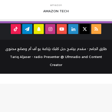
amazon
AMAZON
TECH
ملخص
‫X
لينكدإن
‫YouTube
انستقرام
سناب
تيلقرام
TikTok
الموقع
تشات
RSS
طارق الجاسر - مقدم برنامج دبل كليك بإذاعة يو أف أم وصانع محتوى
Tariq Aljaser - radio Presenter @ Ufmradio and Content
Creator