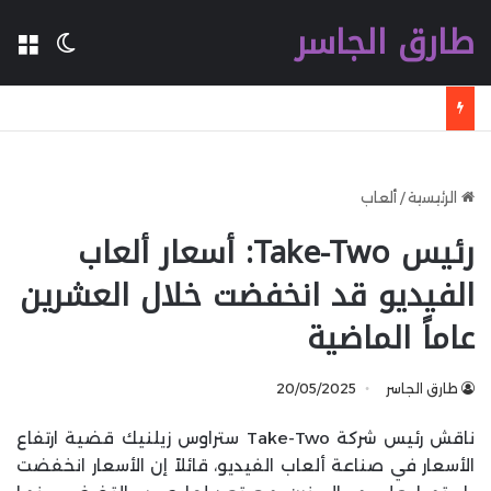
طارق الجاسر
ال
الوضع 
شركة Ugreen تطلق شاحنا سريعا جديدا بقدرة 160 W بتقنية GaN مع تقنية WiFi وكابل مدمج وشاشة
الرئيسية
/
ألعاب
رئيس Take-Two: أسعار ألعاب
الفيديو قد انخفضت خلال العشرين
عاماً الماضية
طارق الجاسر
20/05/2025
ناقش رئيس شركة Take-Two ستراوس زيلنيك قضية ارتفاع
الأسعار في صناعة ألعاب الفيديو، قائلاً إن الأسعار انخفضت