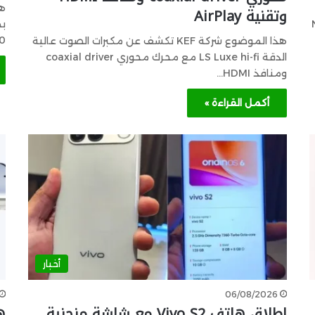
ه
وتقنية AirPlay
N
70
هذا الموضوع شركة KEF تكشف عن مكبرات الصوت عالية
الدقة LS Luxe hi-fi مع محرك محوري coaxial driver
ومنافذ HDMI…
أكمل القراءة »
أخبار
06/08/2026
إطلاق هاتف Vivo S2 مع شاشة منحنية