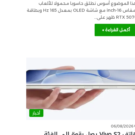
ذا الموضوع أسوس تطلق حاسوبا محمولا للألعاب
بمقاس 16-inch مع شاشة OLED بمعدل 165 Hz وبطاقة
RTX 50 ظهر على…
أكمل القراءة »
أخبار
06/08/2026
هاتف Vivo S2 يصل بقوة إلى الفئة