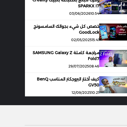
وفرت مبالغ بالطباعة بالبيت Creality
SPARKX i7
03/06/2026
10:54
خصص كل شيء بجوالك السامسونج
GoodLock
02/05/2025
15:41
مراجعة كاملة SAMSUNG Galaxy Z
Fold7
29/07/2025
08:46
كيف أختار البروجكتر المناسب BenQ
GV50
12/09/2025
10:21
تحكم بكمبيوتر أولادك وراقبه عن بعد
مجانا Family Safety
12/03/2025
11:29