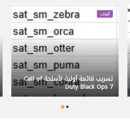
6
ألعاب
7
Summer Game F
لعبة Black Ops 7 تشهد عود
أبرز شخصيات Call of Duty