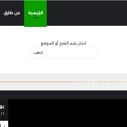
الرئيسية
عن طارق
ادخل رقم الشرح أو الموقع
ة 32…
يو
7
/
1