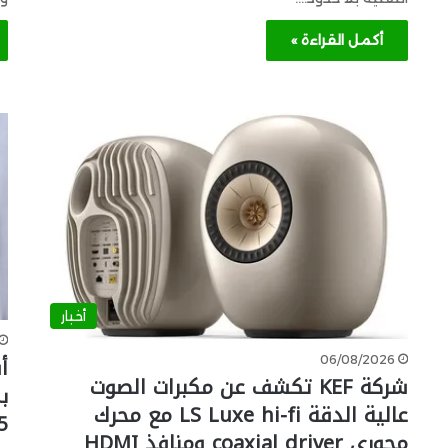
أكمل القراءة »
أخبار
أ
06/08/2026
شركة KEF تكشف عن مكبرات الصوت
عالية الدقة LS Luxe hi-fi مع محرك
165 Hz
محوري coaxial driver ومنافذ HDMI