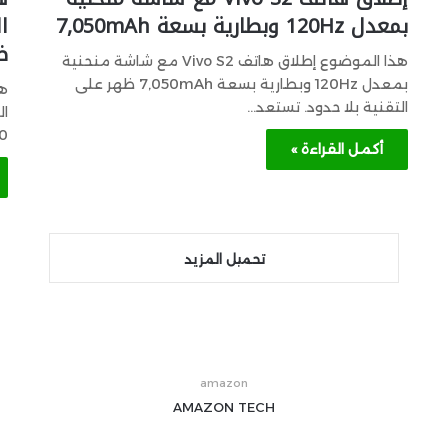
بمعدل 120Hz وبطارية بسعة 7,050mAh
ا
ضخ
هذا الموضوع إطلاق هاتف Vivo S2 مع شاشة منحنية
بمعدل 120Hz وبطارية بسعة 7,050mAh ظهر على
التقنية بلا حدود. تستعد…
ا
,050
أكمل القراءة »
تحميل المزيد
amazon
AMAZON
TECH