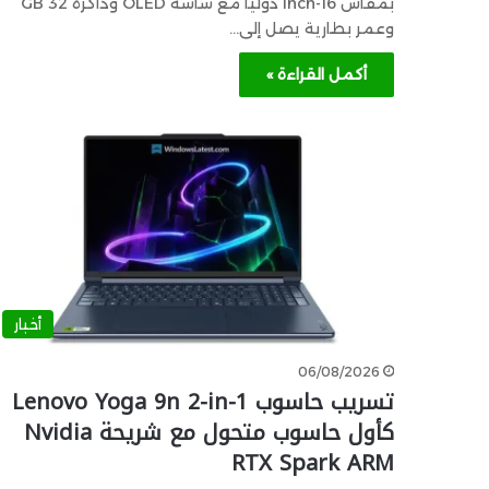
بمقاس 16-inch دوليا مع شاشة OLED وذاكرة 32 GB
وعمر بطارية يصل إلى…
أكمل القراءة »
أخبار
06/08/2026
تسريب حاسوب Lenovo Yoga 9n 2-in-1
كأول حاسوب متحول مع شريحة Nvidia
RTX Spark ARM