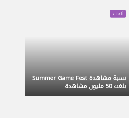
لابتوب بشاشتين Lenovo ThinkBook
Plus Gen 3
ألعاب
09/09/2023
12:25
داش كام DDPAI Z90 Master التركيب
والتجربة
20/04/2026
09:56
ة أحد
تحديث Minecraft يجعل الرسوم
أفضل والاستكشاف أمتع