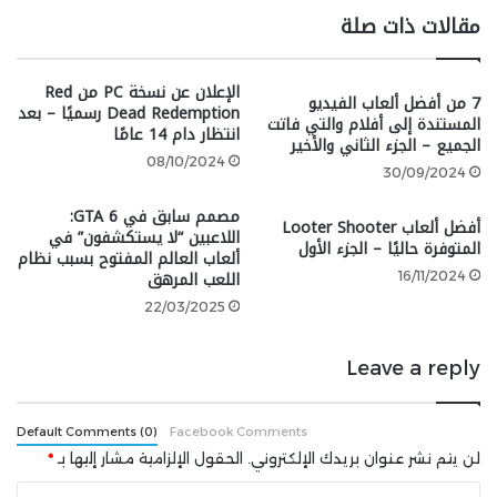
مقالات ذات صلة
الإعلان عن نسخة PC من Red
7 من أفضل ألعاب الفيديو
Dead Redemption رسميًا – بعد
المستندة إلى أفلام والتي فاتت
انتظار دام 14 عامًا
الجميع – الجزء الثاني والأخير
08/10/2024
30/09/2024
مصمم سابق في GTA 6:
أفضل ألعاب Looter Shooter
اللاعبين “لا يستكشفون” في
المتوفرة حاليًا – الجزء الأول
ألعاب العالم المفتوح بسبب نظام
اللعب المرهق
16/11/2024
google 2
22/03/2025
Leave a reply
شارك هذه الصفحة عبر
Default Comments (0)
Facebook Comments
لن يتم نشر عنوان بريدك الإلكتروني.
الحقول الإلزامية مشار إليها بـ
*