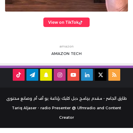
View on TikTok
amazon
AMAZON
TECH
ملخص
‫X
لينكدإن
‫YouTube
انستقرام
سناب
تيلقرام
TikTok
الموقع
تشات
RSS
طارق الجاسر - مقدم برنامج دبل كليك بإذاعة يو أف أم وصانع محتوى
Tariq Aljaser - radio Presenter @ Ufmradio and Content
Creator