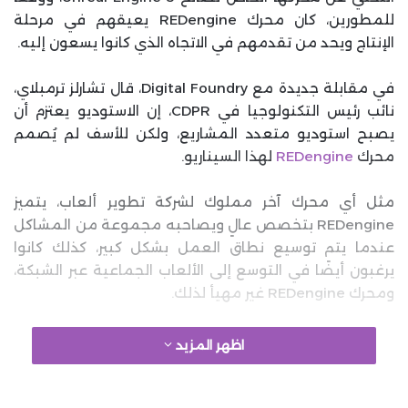
للمطورين، كان محرك REDengine يعيقهم في مرحلة
الإنتاج ويحد من تقدمهم في الاتجاه الذي كانوا يسعون إليه.
في مقابلة جديدة مع Digital Foundry، قال تشارلز ترمبلاي،
نائب رئيس التكنولوجيا في CDPR، إن الاستوديو يعتزم أن
يصبح استوديو متعدد المشاريع، ولكن للأسف لم يُصمم
محرك
REDengine
لهذا السيناريو.
مثل أي محرك آخر مملوك لشركة تطوير ألعاب، يتميز
REDengine بتخصص عالٍ ويصاحبه مجموعة من المشاكل
عندما يتم توسيع نطاق العمل بشكل كبير، كذلك كانوا
يرغبون أيضًا في التوسع إلى الألعاب الجماعية عبر الشبكة،
ومحرك REDengine غير مهيأ لذلك.
كنا قد علمنا مؤخرًا أن جمهور The Witcher 4
مستاء لأن
اظهر المزيد
العرض الأخير لا يتعدى كونه استعراضًا تقنيًا.