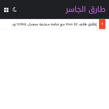
طارق الجاسر
ال
الوضع 
إطلاق هاتف Vivo S2 مع شاشة منحنية بمعدل 120Hz وبطارية بسعة 7,050mAh