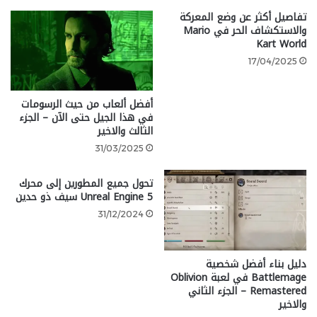
تفاصيل أكثر عن وضع المعركة
ستكون Rematch لعبة جماعية عبر
والاستكشاف الحر في Mario
Kart World
الإنترنت 5 ضد 5 حيث ينزل اللاعبون
17/04/2025
إلى الملعب من منظور الشخص
الثالث للحصول على شعور فريد من
أفضل ألعاب من حيث الرسومات
الانغماس والمزيد من الأكشن
في هذا الجيل حتى الآن – الجزء
الثالث والاخير
المشابه لألعاب الاستوديو السابقة.
31/03/2025
وبينما سيتحكم اللاعبون في لاعب
تحول جميع المطورين إلى محرك
Unreal Engine 5 سيف ذو حدين
واحد فقط، تهدف Sloclap إلى تكرار
31/12/2024
متعة اللعب معًا حيث يكون من
المرضي تقديم التمريرة الحاسمة
دليل بناء أفضل شخصية
المثالية كما هو الحال في تسجيل
Battlemage في لعبة Oblivion
Remastered – الجزء الثاني
هدف.
والاخير