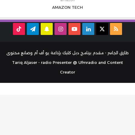
AMAZON
TECH
ملخص
‫X
لينكدإن
‫YouTube
انستقرام
سناب
تيلقرام
TikTok
الموقع
تشات
RSS
طارق الجاسر - مقدم برنامج دبل كليك بإذاعة يو أف أم وصانع محتوى
Tariq Aljaser - radio Presenter @ Ufmradio and Content
Creator