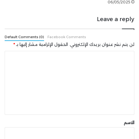
06/05/2025
من المقرر أن تصل لعبة Rematch في 19 يونيو لمنصات
Leave a reply
PS5
و Xbox Series و PC.
Default Comments (0)
Facebook Comments
لن يتم نشر عنوان بريدك الإلكتروني.
الحقول الإلزامية مشار إليها بـ
*
ا
ل
ت
ع
ل
ي
ق
شارك هذه الصفحة عبر
*
الاسم