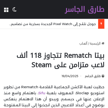
طارق الجاسر
ال
الوضع 
جوجل تلمّح إلى Pixel Watch الجديدة بسخرية من تصاميم المنافسين
الرئيسية
/
ألعاب
بيتا Rematch تتجاوز 118 ألف
لاعب متزامن على Steam
طارق الجاسر
19/04/2025
حظيت لعبة الأكشن الجماعية القادمة Rematch من تطوير
استوديو Sloclap، المعروف بلعبة
Sifu
، باهتمام واسع منذ
الإعلان عنها في ديسمبر، ويبدو أن هذا الاهتمام ينعكس
بوضوح في أعداد اللاعبين الذين انجذبوا إلى البيتا المفتوحة