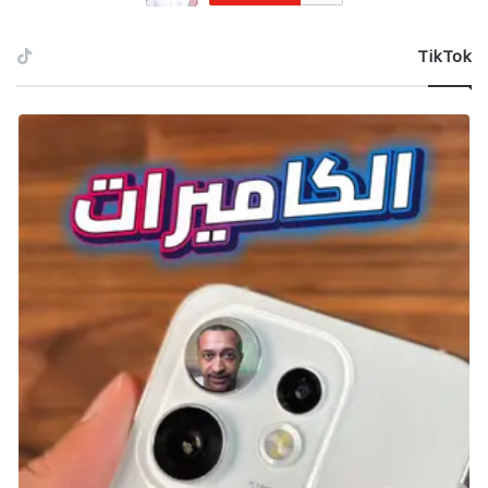
‫TikTok