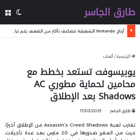
طارق الجاسر
ال
الوضع 
أرباح Nintendo التشغيلية تتضاعف بأكثر من الضعف رغم تراجع المبيعات خلال الربع الماضي
الرئيسية
/
ألعاب
يوبيسوفت تستعد بخطط مع
محامين لحماية مطوري AC
Shadows بعد الإطلاق
طارق الجاسر
17/03/2025
تقترب لعبة Assassin’s Creed Shadows من الإطلاق أخيرًا،
حيث من المقرر صدورها في 20 مارس بعد عدة تأجيلات،