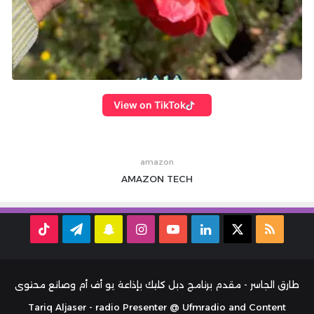
View on TikTok
amazon
AMAZON
TECH
ملخص
‫X
لينكدإن
‫YouTube
انستقرام
سناب
تيلقرام
TikTok
الموقع
تشات
RSS
طارق الجاسر - مقدم برنامج دبل كليك بإذاعة يو أف أم وصانع محتوى
Tariq Aljaser - radio Presenter @ Ufmradio and Content