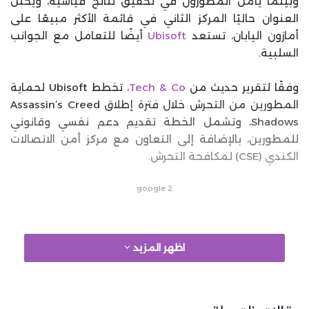
وبينما يأمل المطورون في تحقيق نتائج قياسية، ويحتل
العنوان حاليًا المركز الثاني في قائمة الأكثر مبيعًا على
أمازون اليابان، تستعد
Ubisoft
أيضًا للتعامل مع الجوانب
السلبية.
وفقًا لتقرير حديث من
Tech & Co
، تخطط Ubisoft لحماية
المطورين من التحرش خلال فترة إطلاق Assassin’s Creed
Shadows، وتشمل الخطة تقديم دعم نفسي وقانوني
للمطورين، بالإضافة إلى التعاون مع مركز أمن الاتصالات
الكندي (CSE) لمكافحة التحرش.
google 2
اظهر المزيد
تأتي هذه المبادرة من كندا، حيث يوجد فريق يراقب الشبكات
ويتصرف بسرعة في حال حدوث هجوم مستهدف، وأشار
التقرير إلى أن هذه الخطوة أكثر جدية مما قامت به الشركة
في الماضي لمواجهة التحرش، حيث قال: “على عكس ما