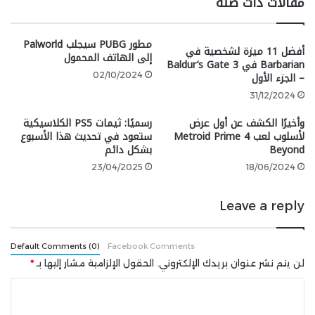
مقالات ذات صلة
رأيناه من قبل، هذه المرة الأمر جاد”.
مطور PUBG سيجلب Palworld
سيقوم مركز أمن الاتصالات الكندي (CSE) بمراقبة التغريدات
أفضل 11 ميزة لشخصية في
إلى الهاتف المحمول
التي ينشرها المستخدمون عبر الإنترنت، سواء على Reddit أو
Barbarian في Baldur’s Gate 3
– الجزء الأول
02/10/2024
حتى في مقاطع فيديو على YouTube، وسيتحرك بسرعة
31/12/2024
عند الحاجة.
وأخيرًا الكشف عن أول عرض
رسميًا: ثيمات PS5 الكلاسيكية
شارك هذه الصفحة عبر
لأسلوب لعب Metroid Prime 4
ستعود في تحديث هذا الأسبوع
Beyond
بشكل دائم
23/04/2025
18/06/2024
Leave a reply
Default Comments (0)
Facebook Comments
لن يتم نشر عنوان بريدك الإلكتروني.
الحقول الإلزامية مشار إليها بـ
*
ا
ل