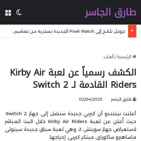
طارق الجاسر
ال
الوضع 
لينوفو تطلق حاسوبا محمولا جديدا بمقاس 16-inch دوليا مع شاشة OLED وذاكرة 32 GB وعمر بطارية يصل إلى 27 ساعة
الرئيسية
/
ألعاب
الكشف رسمياً عن لعبة Kirby Air
Riders القادمة لـ Switch 2
طارق الجاسر
02/04/2025
أعلنت نينتندو أن كيربي جديدة ستصل إلى جهاز Switch 2.
حيث أُعلن عن لعبة Kirby Air Riders خلال البث المباشر
لاستعراض جهاز سويتش 2، وهي لعبة سباق جديدة سيتولى
ماساهيرو ساكوراي، مبتكر كيربي، إخراجها.