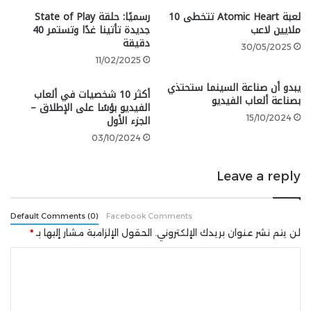
لعبة Atomic Heart تتخطى 10
رسميًا: حلقة State of Play
لعبة Kirby Air Riders بعد، ولكن من المقرر إطلاقها في
ملايين لاعب
جديدة تأتينا غدًا وتستمر 40
عام 2025.
دقيقة
30/05/2025
11/02/2025
يبدو أن صناعة السينما ستحتذي
أكثر 10 شخصيات في ألعاب
بصناعة ألعاب الفيديو
الفيديو بؤسًا على الإطلاق –
الجزء الأول
15/10/2024
03/10/2024
Leave a reply
Default Comments (0)
Facebook Comments
لن يتم نشر عنوان بريدك الإلكتروني.
الحقول الإلزامية مشار إليها بـ
*
شارك هذه الصفحة عبر
ا
ل
ت