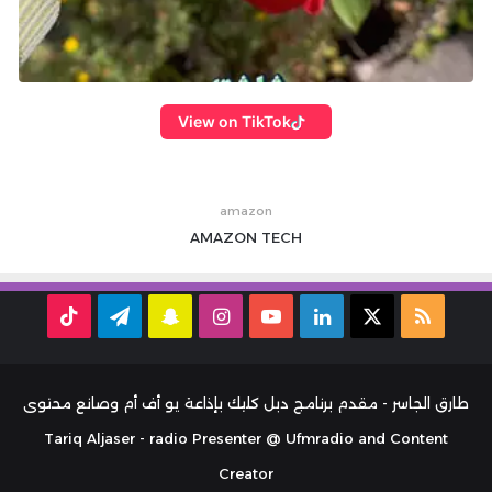
View on TikTok
amazon
AMAZON
TECH
ملخص
‫X
لينكدإن
‫YouTube
انستقرام
سناب
تيلقرام
TikTok
الموقع
تشات
RSS
طارق الجاسر - مقدم برنامج دبل كليك بإذاعة يو أف أم وصانع محتوى
Tariq Aljaser - radio Presenter @ Ufmradio and Content
Creator