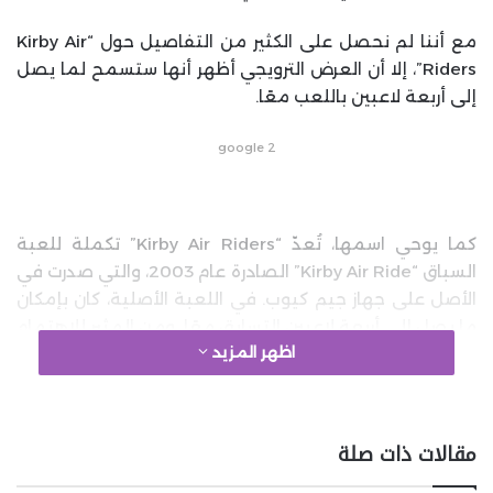
مع أننا لم نحصل على الكثير من التفاصيل حول “Kirby Air
Riders”، إلا أن العرض الترويجي أظهر أنها ستسمح لما يصل
إلى أربعة لاعبين باللعب معًا.
google 2
كما يوحي اسمها، تُعدّ “Kirby Air Riders” تكملة للعبة
السباق “Kirby Air Ride” الصادرة عام 2003، والتي صدرت في
الأصل على جهاز جيم كيوب. في اللعبة الأصلية، كان بإمكان
ما يصل إلى أربعة لاعبين التسابق معًا. ومن المثير للاهتمام
اظهر المزيد
أن
Kirby Air Ride
كانت آخر لعبة في سلسلة كيربي يُخرجها
ساكوراي.
إن عودة ساكوراي لإخراج لعبة كيربي الجديدة بعد أكثر من
مقالات ذات صلة
عقدين تعني أن Kirby Air Riders قد تحمل شيئًا أكثر إثارة
للاهتمام من مجرد كونها لعبة سباق. لم يُحدد موعد إصدار