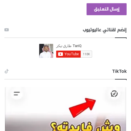
إنضم لقناتي عاليوتيوب
‫TikTok