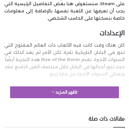
على Steam، سنستعرض هنا بعض التفاصيل الرئيسية التي
يجب أن تعرفها عن اللعبة نفسها، بالإضافة إلى معلومات
خاصة بنسختها على الحاسب الشخصي.
الإعدادات
كان هناك وقت كانت فيه الألعاب ذات العالم المفتوح التي
تدور في اليابان التاريخية نادرة، لكن الأمر لم يعد كذلك في
السنوات الأخيرة. تقدم Rise of the Ronin هذه التجربة أيضًا،
حيث تدور أحداثها في اليابان خلال منتصف القرن التاسع عشر،
وتغطي السنوات الأخيرة من فترة إيدو.
google 2
اظهر المزيد
تركز القصة على الحرب الأهلية المتصاعدة التي أدت في
مقالات ذات صلة
النهاية إلى تفكك حكم توكوغاوا الذي استمر 300 عام،
ويعني هذا أن العديد من الشخصيات التاريخية الحقيقية