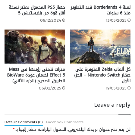
والبارزة تلعب أدوارًا مهمة في اللعبة، بما في ذلك شُوين
لعبة Borderlands 4 قيد التطوير
جهاز PS5 المحمول يعتبر نسخة
منذ 6 سنوات
أقل قوة من بلايستيشن 5
يوشيدا، وريوما ساكاموتو، ويوشينوبو توكوغاوا، وغيرهم.
06/12/2024
13/05/2025
الشخصية الرئيسية
في Rise of the Ronin، يتحكم اللاعب بشخصية واحدة من
توأمين، حيث يمكن الاختيار بين اللعب كرجل أو كامرأة. يُعرف
كل ألعاب Zelda المتوفرة على
ميزات نتمنى رؤيتها في Mass
جهاز Nintendo Switch – الجزء
Effect 5 لضمان عودة BioWare
التوأمان باسم Blade Twins، وبعد مقتل والديهما على يد
الأول
للطريق الصحيح (الجزء الثاني)
قتلة يعملون لصالح توكوغاوا، ينضمان إلى مجموعة
06/02/2025
19/05/2025
مقاومة تُدعى Veiled Edge، وتتمثل مهمتك الرئيسية
والطويلة الأمد في المساعدة على إسقاط الشوغونية.
Leave a reply
العالم المفتوح
Default Comments (0)
Facebook Comments
تعد Rise of the Ronin أول لعبة عالم مفتوح يقدمها
لن يتم نشر عنوان بريدك الإلكتروني.
الحقول الإلزامية مشار إليها بـ
*
فريق Team Ninja، وهي تأتي بعالم واسع ومليء