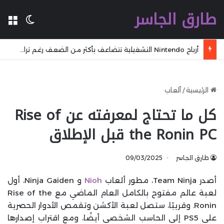
طارق الجاسر
ال
الوضع 
أرباح Nintendo التشغيلية تتضاعف بأكثر من الضعف رغم تراجع المبيعات خلال الربع الماضي
الرئيسية
/
ألعاب
كل ما تحتاج لمعرفته عن Rise of
the Ronin PC قبل الإطلاق
طارق الجاسر
09/03/2025
أصدر Team Ninja، مطور ألعاب
Nioh
و Ninja Gaiden، أول
لعبة عالم مفتوح بالكامل العام الماضي مع Rise of the
Ronin. وقريبًا، ستصل لعبة الأكشن وتقمص الأدوار الحصرية
على PS5 إلى الحاسب الشخصي أيضًا، ومع اقتراب إصدارها