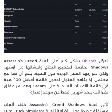
تعوّل
Ubisoft
بشكل كبير على لعبة Assassin’s Creed
Shadows القادمة لتحقيق النجاح وانتشالها من أزمتها،
ولكن مع ردود الفعل الباردة حول اللعبة، يبدو أن هذا غير
محتمل، إذ يكافح العنوان لدخول قائمة أفضل 100 لعبة
في قائمة الأمنيات العالمية على Steam، وهو أمر مقلق
نظرًا لأنه يبعد شهرين فقط عن موعد إصداره.
تأتي لعبة Assassin’s Creed Shadows خلف ألعاب
مستقلة عديدة وحتى إضافة للعبة Euro Truck Simulator