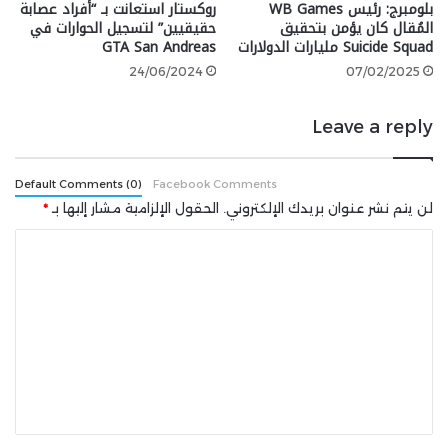
بلومبرج: رئيس WB Games
روكستار استعانت بـ “أفراد عصابة
المُقال كان يؤمن بتحقيق
حقيقيين” لتسجيل الحوارات في
google 2
Suicide Squad مليارات الدولارات
GTA San Andreas
24/06/2024
07/02/2025
يشار إلى أن Assassin’s Creed Shadows تصدر في 20 مارس
Leave a reply
2025 على
PS5
و Xbox Series و PC.
Default Comments (0)
Facebook Comments
شارك هذه الصفحة عبر
لن يتم نشر عنوان بريدك الإلكتروني.
الحقول الإلزامية مشار إليها بـ
*
ا
ل
ت
ع
ل
ي
ق