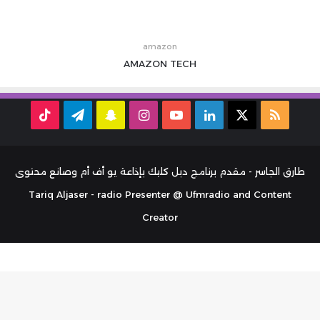
amazon
AMAZON
TECH
ملخص
‫X
لينكدإن
‫YouTube
انستقرام
سناب
تيلقرام
TikTok
الموقع
تشات
RSS
طارق الجاسر - مقدم برنامج دبل كليك بإذاعة يو أف أم وصانع محتوى
Tariq Aljaser - radio Presenter @ Ufmradio and Content
Creator