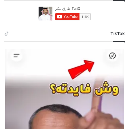
‫TikTok