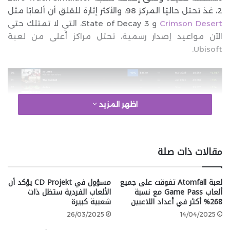
2، غذ تحتل حاليًا المركز 98، والأكثر إثارة للقلق أن ألعابًا مثل
Crimson Desert
و State of Decay 3، التي لا تمتلك حتى
الآن مواعيد إصدار رسمية، تحتل مراكز أعلى من لعبة
Ubisoft.
اظهر المزيد
مقالات ذات صلة
بالنظر إلى أن Assassin’s Creed Shadows تُعتبر اللعبة
الفاصلة التي قد تحدد مصير Ubisoft، فإن المؤشرات
لعبة Atomfall تفوقت على جميع
مسؤول في CD Projekt يؤكد أن
المبكرة ليست مشجعة على الإطلاق، وعلى الرغم من أن
ألعاب Game Pass مع نسبة
الألعاب الفردية ستظل ذات
الانطباعات الأولية عن Assassin’s Creed Shadows كانت
268% أكثر في أعداد اللاعبين
شعبية كبيرة
إيجابية، إلا أن Ubisoft تحتاج إلى أن تحقق اللعبة نجاحًا ماليًا
26/03/2025
14/04/2025
هائلاً لتأمين مستقبلها.