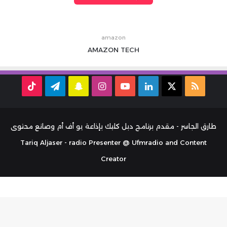
amazon
AMAZON
TECH
ملخص
‫X
لينكدإن
‫YouTube
انستقرام
سناب
تيلقرام
TikTok
الموقع
تشات
RSS
طارق الجاسر - مقدم برنامج دبل كليك بإذاعة يو أف أم وصانع محتوى
Tariq Aljaser - radio Presenter @ Ufmradio and Content
Creator