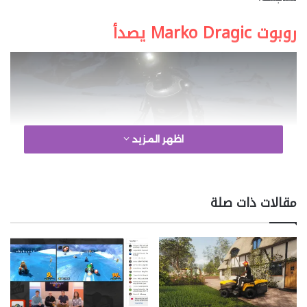
روبوت Marko Dragic يصدأ
اظهر المزيد
مقالات ذات صلة
google 2
لنبدأ بأحد التفاصيل التي ربما لاحظتها بنفسك. إذا زرت
روبوت Marko Dragic الحزين في عام 1899 على قمة جبل