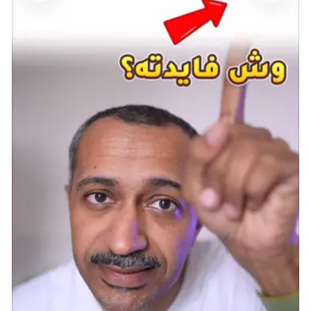
تعرض محطة Victory Street في سانت دينيس خريطة
كاملة بالإضافة إلى جدول مواعيد السكك الحديدية لخدمة
السكك الحديدية في Cornwall City، تمامًا مثل محطة
القطار الحقيقية. لم تكن Rockstar بحاجة لذلك، لكنها
فعلته، وحتى أن الجدول الزمني يتضمن مؤشرات واقعية
لمدى الوقت الذي تستغرقه كل رحلة للسفر، ساعتان للمسار
الأزرق وساعة واحدة للمسار الأحمر، إذا كنت مهتمًا.
شارك هذه الصفحة عبر