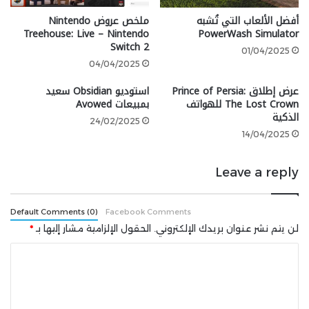
مغطى بالثلوج قرب كولتر، ثم قارنته بمظهره إذا عدت إلى
أفضل الألعاب التي تُشبه
ملخص عروض Nintendo
نفس الموقع في عام 1907، ستجد أن روبوت دراجيتش يظهر
Treehouse: Live – Nintendo
PowerWash Simulator
Switch 2
عليه الصدأ، ويبدو الروبوت وكأنه تم إهماله وجلس هناك
01/04/2025
وحيدًا لسنوات.
04/04/2025
عرض إطلاق Prince of Persia:
استوديو Obsidian سعيد
تأثيرات مائية لم تلاحظها على الأرجح
The Lost Crown للهواتف
بمبيعات Avowed
الذكية
24/02/2025
14/04/2025
Leave a reply
Default Comments (0)
Facebook Comments
لن يتم نشر عنوان بريدك الإلكتروني.
الحقول الإلزامية مشار إليها بـ
*
ا
ل
في تجسيد للواقعية المفرطة، أضافت Rockstar تأثيرات
ت
مائية واقعية ولكن من السهل تفويتها، فقطرات مياه النهر