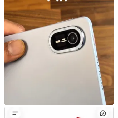
قد تتجاهل الألعاب الأقل شهرة هذه التفصيلة، لكن Red
Dead Redemption 2 ليست كذلك! إذا زرت “ريد” في صالون
أرمديلو وشاهدت عزفه على البيانو، ستلاحظ أن النغمات
التي تسمعها تتطابق مع حركة أصابعه على المفاتيح
بانسجام تام مع الموسيقى. مرة أخرى، ألعاب أقل جودة قد
لا تضيف هذا التفصيل، ورغم أن التجربة لن تفقد انغماسها
لو لم تتبع يد “ريد” الموسيقى، إلا أن تضمينه هنا يبرز التزام
Rockstar بالاهتمام بأدق التفاصيل.
جدول مواعيد السكك الحديدية