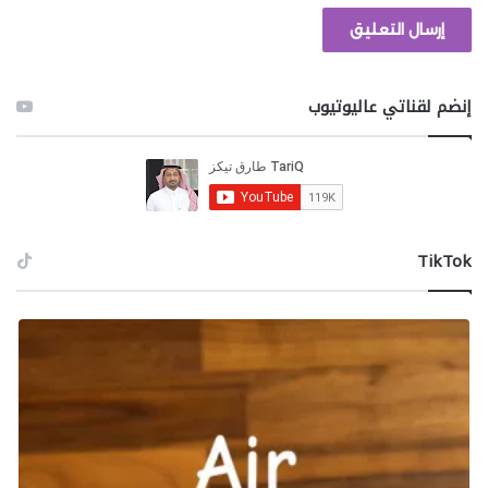
توجه إلى المتجر العام في مدينة رودس، وستجد كلبًا “طيبًا”
ينبح على نافذة المتجر، وفي تصوير رائع لسلوك الكلاب
الواقعي، هذا الكلب في الواقع يطمح للوصول إلى لحم
معلق داخل المتجر، ومن المؤسف أن Rockstar لم تضف
إنضم لقناتي عاليوتيوب
ميزة إطعام الكلاب في اللعبة، ربما هذه هي التفصيلة
الوحيدة المفقودة في لعبة الغرب الأمريكي.
عروض موسيقية واقعية
‫TikTok