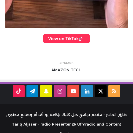
View on TikTok
amazon
AMAZON
TECH
ملخص
‫X
لينكدإن
‫YouTube
انستقرام
سناب
تيلقرام
TikTok
الموقع
تشات
RSS
طارق الجاسر - مقدم برنامج دبل كليك بإذاعة يو أف أم وصانع محتوى
Tariq Aljaser - radio Presenter @ Ufmradio and Content