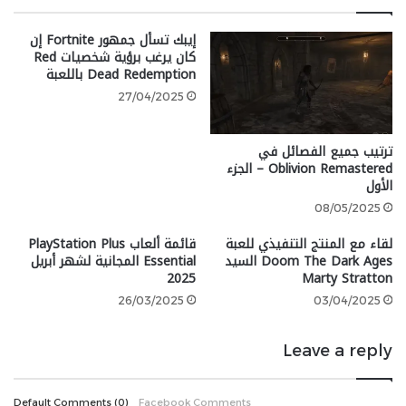
إيبك تسأل جمهور Fortnite إن
Become a Master Assassin in
كان يرغب برؤية شخصيات Red
Dead Redemption باللعبة
Assassin’s Creed Mirage, now
27/04/2025
enhanced for PlayStation®5 Pro.
ترتيب جميع الفصائل في
google 2
Oblivion Remastered – الجزء
الأول
08/05/2025
Download the free PS5®Pro
لقاء مع المنتج التنفيذي للعبة
قائمة ألعاب PlayStation Plus
Doom The Dark Ages السيد
Essential المجانية لشهر أبريل
update now!
2025
Marty Stratton
Graphical Enhancements
26/03/2025
03/04/2025
4K 60 FPSs with PSSR
Leave a reply
60 FPS “Quality mode”
pic.twitter.com/XVoLsCODwK
Default Comments (0)
Facebook Comments