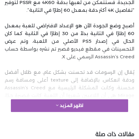
الجديدة، فستتمكن من لعبها بدقة 4K60 مع PSSR لتوفير
“تفاصيل 4K أكثر دقة بمعدل 60 إطارًا في الثانية”.
أصبح وضع الجودة الآن هو الإعداد الافتراضي للعبة بمعدل
60 إطارًا في الثانية بدلاً من 30 إطارًا في الثانية كما كان
الحال في إصدار PS5 الأصلي من اللعبة، وتم عرض
التحسينات في مقطع فيديو قصير تم نشره بواسطة حساب
Assassin’s Creed الرسمي على X.
يُقال إن الرسومات قد تحسنت بشكل عام، مع ظلال أفضل
ودقة انعكاس، بالإضافة إلى texture أعلى ومسافة رسم
محسنة، وكانت المشكلة الرئيسية مع Assassin’s Creed
Mirage هي أن اللاعبين شعروا أن اللعبة كانت قصيرة جدًا،
وهي مدرجة كواحدة من أقل الألعاب تصنيفًا في تاريخ
اظهر المزيد
السلسلة.
مقالات ذات صلة