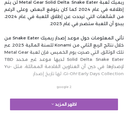
ريميك لعبة Metal Gear Solid Delta: Snake Eater لن يتم
إطلاقه في عام 2024 كما كان يتوقع البعض. وعلى الرغم
من الشائعات التي ترددت عن إطلاق اللعبة في عام 2024،
يبدو أن اللعبة ستصدر في عام 2025.
تأتي المعلومات حول موعد إصدار ريميك Snake Eater من
خلال نتائج الربع الثاني من Konami للسنة المالية 2025. عبر
تلك الوثائق، التي صدرت يوم الخميس، فإن لعبة Metal Gear
Solid Delta: Snake Eater لديها موعد غير محدد TBD
لإصدارها. في حين أن العناوين القادمة المماثلة، مثل Yu-
Gi-Oh! Early Days Collection، لها تاريخ إصدار.
google 2
اظهر المزيد
وبالطبع، مع انطلاق شهر نوفمبر، بدا الأمر دائمًا وكأنه
احتمال بعيد أن تصدر اللعبة قبل نهاية عام 2024. ومع
ذلك، فقد حدثت أشياء أغرب من قبل، وكانت ستكون مفاجأة