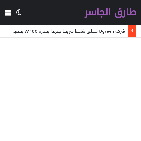
طارق الجاسر
ال
الوضع 
شركة Ugreen تطلق شاحنا سريعا جديدا بقدرة 160 W بتقنية GaN مع تقنية WiFi وكابل مدمج وشاشة