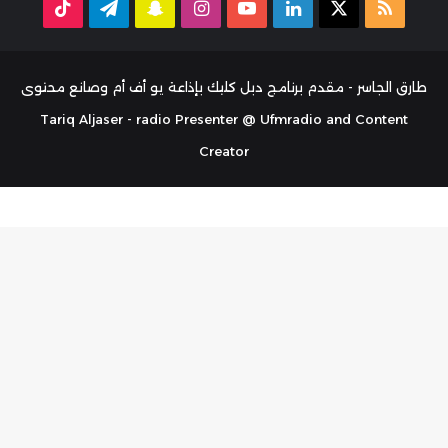
ملخص
‫X
لينكدإن
‫YouTube
انستقرام
سناب
تيلقرام
TikTok
الموقع
تشات
RSS
طارق الجاسر - مقدم برنامج دبل كليك بإذاعة يو أف أم وصانع محتوى
Tariq Aljaser - radio Presenter @ Ufmradio and Content
Creator