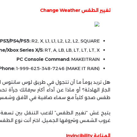
تغيير الطقس Change Weather
PS3/PS4/PS5:
R2, X, L1, L1, L2, L2, L2, SQUARE
e/Xbox Series X/S:
RT, A, LB, LB, LT, LT, LT, X
PC Console Command:
MAKEITRAIN
 Phone:
1-999-625-348-7246 (MAKE IT RAIN)
هل تريد يوماً ما أن تتجول في طريق لوس سانتوس
الجاز الهادئة؟ أو ماذا عن أداء أكثر سرقاتك جرأة ت
طقس صحو كلياً مع سماء صافية في الأفق وشمس
يتيح غش “تغيير الطقس” للاعب التنقل بين تسعة 
غروب الشمس وشروقها الجميل، اختر أنت نوع الطقس
المناعة Invincibility