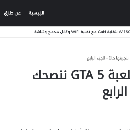
الرئيسية
عن طارق
أفضل 20 كود غش للعبة GTA 5 ننصحك
الرابع