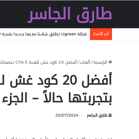
طارق الجاسر
شركة Ugreen تطلق شاحنا سريعا جديدا بقدرة 160 W بتقنية GaN مع تقنية WiFi وكابل مدمج وشاشة
آخر الأخبار
الرئيسية
/
ألعاب
/
أفضل 20 كود غش للعبة GTA 5 ننصحك بتجربتها حالاً – الجزء الرابع
بتجربتها حالاً – الجزء 
طارق الجاسر
20/07/2024