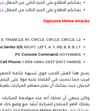
يمكنكم الاطلاع على الجزء الثاني من المقال
من
يمكنكم الاطلاع على الجزء الثالث من المقال
من
Explosive Melee Attacks
X, TRIANGLE, R1, CIRCLE, CIRCLE, CIRCLE, L2
 Series X/S:
RIGHT, LEFT, A, Y, RB, B, B, B, LT
PC Console Command:
HOTHANDS
Cell Phone:
1-999-4684-2637 (HOT HANDS)
يمنح هذا الغش اللاعب قوى شبيهة بلكمة الصقر، 
قريب مما يتسبب في القضاء عليه فورًا. على الرغم 
الجدران؛ حيث يمكنك أن تفجر معظم المركبات بضربة 
ولكن ينبغي أن نحذرك أنه عند مهاجمة المركبات
يقتلك الضرر المتفجر للمركبة أيضًا. مع وضع ذلك في 
يمنحك غش Explosive Melee Attacks قوة خارقة مضحكة على غرار هالك.