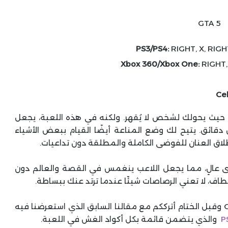
PS3/PS4:
RIGHT, X, RIGHT
Xbox 360/Xbox One:
RIGHT, 
Cel
God M بالأجزاء السابقة حيث يحولك لشخص لا يُقهر. ولكنه في هذه اللعبة، يجعل
قائق. يتيح لك وضع المناعة أيضًا القيام ببعض الأشياء
إطلاق العنان للفوضى الكاملة والمطلقة دون تداعيات.
 عالٍ، مما يجعل اللاعب ينغمس في القصة والعالم دون
اف، لا تعني الرصاصات شيئًا عندما ترتد عنك ببساطة.
والذي يتضمن قائمة بكل أكواد الغش في اللعبة.