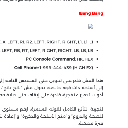
Bang Bang!
, LEFT, R1, R2, LEFT, RIGHT, RIGHT, L1, L1, L1
 LEFT, RB, RT, LEFT, RIGHT, RIGHT, LB, LB, LB
PC Console Command:
HIGHEX
Cell Phone:
1-999-444-439 (HIGH EX)
هذا الغش قادر على تحويل حتى المسدس التافه إلى
إلى أسلحة ذات قوة خالصة. يحول غش “بانج بانج”،
أدوات تدمير متفجرة، قادرة على إيقاف حتى دبابة Rhino برصاصة واحدة، أو ربما ثلاث رصاصات.
للصحة والدروع” و”منح الأسلحة والذخيرة” و”إعادة شح
فترة ممكنة.