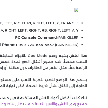
, LEFT, RIGHT, R1, RIGHT, LEFT, X, TRIANGLE
A, RIGHT, LEFT, RIGHT, RB, RIGHT, LEFT, A, Y
PC Console Command:
PAINKILLER
l Phone:
1-999-724-654-5537 (PAIN KILLER)
هذا الغش يشبه وضع ode
اللاعب محصنًا ضد جميع أشكال الضرر لمدة خمس د
الرائعة حقًا، مثل القفز من الطائرات دون مظلة أو 
يسمح هذا الوضع للاعب بتجربة اللعب على مستوى
الحاجة إلى القلق بشأن شريط الصحة. ففي نهاية المط
تلك كانت أفضل أكواد الغش المستخدمة في GTA 5 وقبل الختام أترككم مع مقالنا السابق الذي استعرضنا فيه
جميع رموز الغش والأسرار للعبة GTA 5 على PS4 وPS5