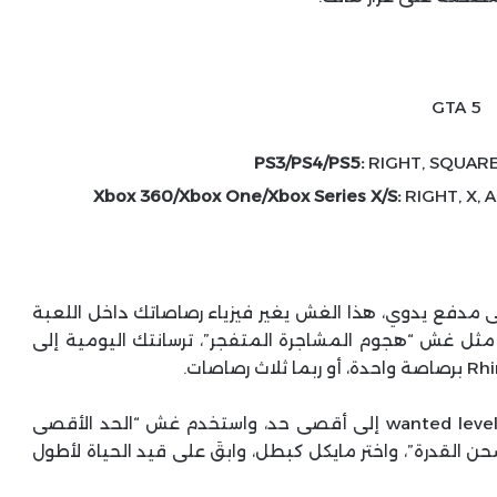
PS3/PS4/PS5:
RIGHT, SQUARE, X
Xbox 360/Xbox One/Xbox Series X/S:
RIGHT, X, A,
 مدفع يدوي، هذا الغش يغير فيزياء رصاصاتك داخل اللعبة
 مثل غش “هجوم المشاجرة المتفجر”، ترسانتك اليومية إلى
لتجربة التأثير الكامل لقوته المدمرة، ارفع مستوى wanted level إلى أقصى حد، واستخدم غش “الحد الأقصى
ن القدرة”، واختر مايكل كبطل، وابقَ على قيد الحياة لأطول