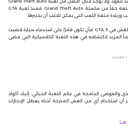
لقد قطعت أكواد الغش شوطاً طويلاً منذ نشأتها منذ عقود، ولا يوجد مثال أفضل من لعبة Grand Theft Auto
يوضح لنا كيف قدمت أكواد الغش طريقة لعب ممتعة حقاً من سلسلة Grand Theft Auto. فمنذ لعبة GTA
لعب وزيادة متعة اللعب التي يمكن للاعب أن يختبرها.
على مر السنين أضافت Rockstar العديد من أكواد الغش في GTA 5. فأن تكون قادرًا على استدعاء سيارة قضيت
اً المزيد لاكتشافه في هذه اللعبة الكلاسيكية التي مضى
google 2
ذى والفوضى الجامحة في عالم اللعبة الخيالي، إليك أكواد
ك بتجربتها في GTA 5. فقط تذكر أن استخدام أي من الغش المدرجة أدناه يعطل الإنجازات
هنا
.