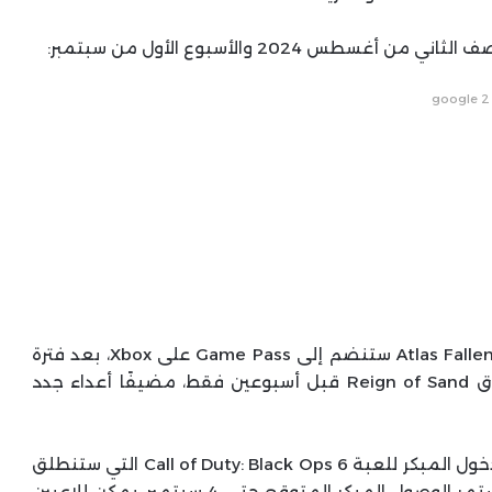
google 2
هذا يؤكد الشائعات التي ترددت الشهر الماضي بأن Atlas Fallen ستنضم إلى Game Pass على Xbox، بعد فترة
وجيزة من تحديث Reign of Sand الرئيسي. تم إطلاق Reign of Sand قبل أسبوعين فقط، مضيفًا أعداء جدد
وأكدت مايكروسوفت كذلك إتاحة نسخة البيتا من الدخول المبكر للعبة Call of Duty: Black Ops 6 التي ستنطلق
بتاريخ 30 أغسطس الحالي لمشتركي جيم باس، سيستمر الوصول المبكر المتوقع حتى 4 سبتمبر. يمكن للاعبين