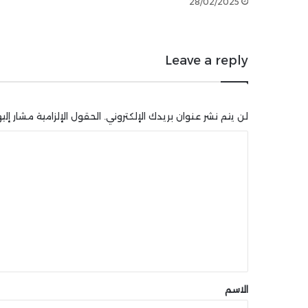
28/02/2025
Leave a reply
لن يتم نشر عنوان بريدك الإلكتروني.
الحقول الإلزامية مشار إليه
ا
ل
ت
ع
ل
ي
ق
*
الاسم