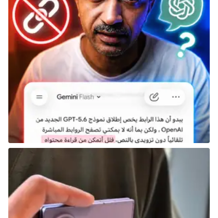
حقيقة المملكة.
تصدر على PS5 و PS4 و Xbox Series و PC في 11 أكتوبر.
لعبة New World: Aeternum
نبذة عن اللعبة: