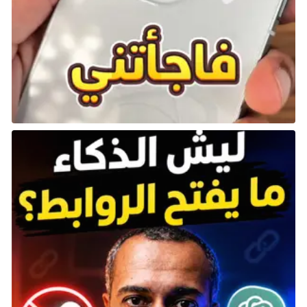
تأخذ لعبة تقمص الأدوار الخيالية Metaphor: ReFantazio
اللاعبين في مغامرة مثيرة في عالم مضطرب تسكنه ثماني
قبائل تعيش في صراع على العرش بعد اغتيال الملك. بغياب
وريث يحمل التاج، نصّت وصية الملك الراحل على أن ينتخب
شعب المملكة ملكها القادم، وهكذا تبدأ معركتك من أجل
العرش… ومستقبل المملكة.
من العقول المبدعة مبتكري Persona 3 و 4 و 5، تنطلق
لعبة Metaphor: ReFantazio، في عالم خيالي فريد من
نوعه، حيث سينطلق بطلك في رحلة برفقة رفيقته الخيالية،
جاليكا، لرفع اللعنة عن أمير المملكة المفقود. تحكم في
مصيرك، واجه مخاوفك، وأيقظ قوى “النموذج الأصلي”
السحرية التي تستكين خاملة في قلبك.
عند تنشيط “النموذج الأصلي” ستُطلق العنان لقوة استدعاء
ودمج قدرات فئات الوظائف الفريدة. عزّز روابط علاقاتك
وشكّل فريقك المُنيع لِمُواجهة أعداءٍ جبّارين واكتشف