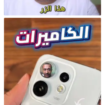
الأسطورية من السلسلة التي تستغل قوة أحدث أجهزة
كونسول.
تصدر على PS5 و Xbox Series و PC في 10 أكتوبر.
لعبة Metaphor ReFantazio
نبذة عن اللعبة: