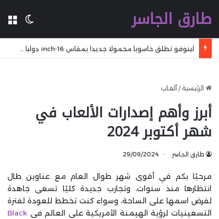
طارق الجاسر
ال
الوضع 
لينوفو تطلق حاسوبا محمولا جديدا بمقاس 16-inch دوليا مع شاشة OLED وذاكرة 32 GB وعمر بطارية يصل إلى 27 ساعة
الرئيسية
/
ألعاب
أبرز وأهم إصدارات الألعاب في
شهر أكتوبر 2024
طارق الجاسر
29/09/2024
مرحبًا بكم في أقوى شهر طوال العام مع عناوين طال
انتظارها منذ سنوات، وتجارب جديدة كليًا تسعى جاهدة
لفرض اسمها على الساحة، وسواء كنت تخطط للعودة لفترة
التسعينيات لرؤية الهيمنة الأمريكية على العالم في
Black