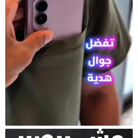
استمتع بلعبة تقمص أدوار مليئة بالإثارة والتشويق تدور
أحداثها في جزيرة Aeternum الخارقة للطبيعة في شفق
عصر الاستكشاف. بصفتك مستكشفًا غارقًا في سفينة
ويصل إلى شاطئ الجزيرة الغامضة، حدد مصيرك في
مغامرة مليئة بالمخاطر والفرص.
استكشف عالمًا ضخمًا وجميلًا واكتشف أسرار الجزيرة
وسكانها الغريبين. تنتظرك فرص لا حصر لها للقتال والبحث
عن الطعام والمزيد.
تصدر على PS5 و Xbox Series و PC في 15 أكتوبر.
لعبة Super Mario Party Jamboree