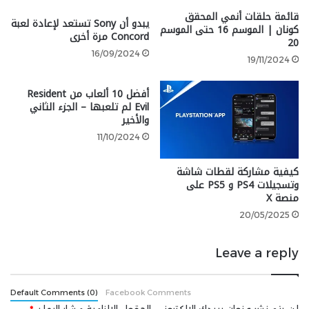
قائمة حلقات أنمي المحقق
يبدو أن Sony تستعد لإعادة لعبة
كونان | الموسم 16 حتى الموسم
Concord مرة أخرى
نبذة عن اللعبة:
20
16/09/2024
19/11/2024
ريميك للعبة الرعب الشهيرة الصادرة حصريًا على PS4 قبل ما
يقارب عقد من الزمان، تتميز النسخة الجديدة بالعديد من
أفضل 10 ألعاب من Resident
Evil لم تلعبها – الجزء الثاني
التحسينات في الإضاءة والظلال للحصول على مشاهد
والأخير
طبيعية أكثر، كما تحتوي الشخصيات على مزيد من
11/10/2024
التفاصيل، سواء كانت تفاصيل الوجه التي تبرز كل مسام
صغيرة أو لطخات أو أوساخ أو جروح، كما أصبحت رسوم الوجه
كيفية مشاركة لقطات شاشة
والجسم أكثر تفصيلاً وتعبيرًا.
وتسجيلات PS4 و PS5 على
منصة X
إلى جانب التحسينات الرسومية، تتضمن لعبة Until Dawn
20/05/2025
عناصر جديدة وتفاعلات جديدة، وكاميرا من منظور الشخص
الثالث، ومؤثرات صوتية جديدة، بينما أكدت شركة Sony أن
Leave a reply
لاعبي الكمبيوتر الشخصي يجب أن يربطوا حساباتهم على
Steam بشبكة PlayStation.
Default Comments (0)
Facebook Comments