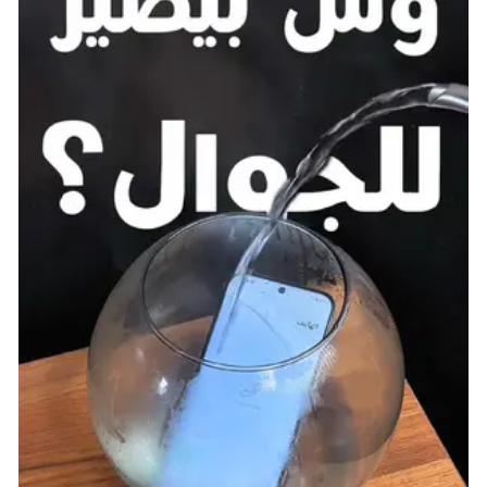
نبذة عن اللعبة:
توصف بأنها أكبر لعبة Mario Party حتى الآن. ستحتوي
اللعبة على 20 لاعبًا في الطور الجماعي في وضع
Koopathlon، وكما قد تتخيل، ستقدم بعض اللوحات
والألعاب الصغيرة الجديدة تمامًا للاستمتاع بها، وسيكون
هناك بالطبع لوحات عائدة للاستمتاع بها.
ستحتوي اللعبة في المجمل، على أكثر من 110 لعبة صغيرة
وسبع لوحات، خمسة منها ستكون جديدة تمامًا، ويمكنك
التحقق من المقطع الدعائي لإعلان اللعبة أدناه للحصول
على لمحة عن التحسينات والإضافات الجديدة التي من