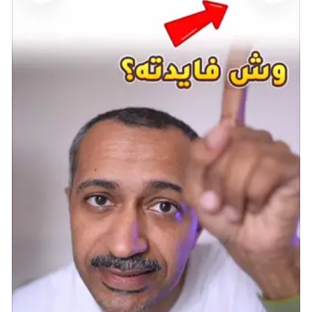
لعبة Dragon Ball: Sparking Zero
https://youtube.com/watch?
v=ORNt0DOcabQ&feature=oembed
نبذة عن اللعبة:
ملحمة Buu هي آخر سلسلة من أنمي DRAGON BALL Z.
تُقدم هذه الملحمة ماجين بوو الأسطوري، وهو شرير قوي لا
يمكن التنبؤ به ويهدد الكون وكان مُغلقًا عليه لملايين
السنين. يجب على مقاتلي Z أن يتحدوا سويًا لهزيمة Buu
وإنقاذ العالم.
يتم تطوير اللعبة بواسطة فريق Spike Chunsoft،
المعروفين بعملهم على DRAGON BALL Z: BUDOKAI
TENKAICHI! تُتيح DRAGON BALL: Sparking! ZERO للاعبين
الدخول في معارك ملحمية جنبًا إلى جنب مع الشخصيات