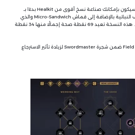
مع التقدم في اللعبة وفتح المزيد من المخططات سيكون بإمكانك صناعة نسخ أقوى من Healkit بدءًا بـ
Healkit MK2. هذا الإصدار يتطلب ضعف كمية الألياف النباتية بالإضافة إلى قماش Micro-Sandwich والذي
يمكن العثور عليه داخل الكهوف المختومة بالرطوبة. هذه النسخة تعيد 69 نقطة صحة إجمالًا منها 34 نقطة
يمكن للاعبين استثمار نقاطهم في مهارة Field Medicine ضمن شجرة Swordmaster لزيادة تأثير الاسترجاع