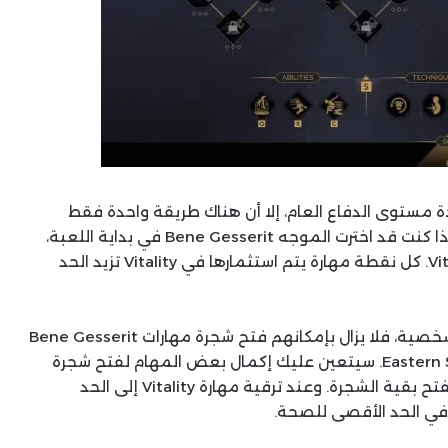
دة مستوى الدفاع العام، إلا أن هناك طريقة واحدة فقط
لزيادة الحد الأقصى للصحة في Dune Awakening. إذا كنت قد اخترت الموجه Bene Gesserit في بداية اللعبة،
فستتمكن من استثمار نقاط المهارة في مهارة Vitality. كل نقطة مهارة يتم استثمارها في Vitality تزيد الحد
أما اللاعبون الذين اختاروا فئة مختلفة عند إنشاء الشخصية، فلا يزال بإمكانهم فتح شجرة مهارات Bene Gesserit
من خلال العثور على مدربها في منطقة Eastern Shield Wall. سيتعين عليك إكمال بعض المهام لفتح شجرة
المهارات الأساسية، ثم العثور على المدرب المتقدم لفتح بقية الشجرة. وعند ترقية مهارة Vitality إلى الحد