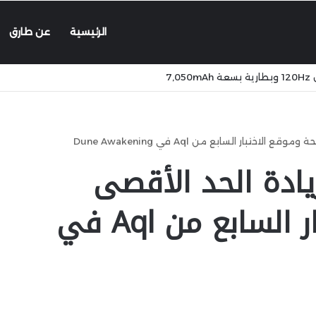
الرئيسية
عن طارق
تبار السابع من Aql في Dune Awakening
ادة الحد الأقصى
للصحة وموقع الاختبار السابع من Aql في