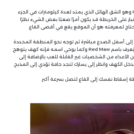
يقع الاختبار السابع من Aql في قاع صدع Hagga Rift وهو الشق الهائل الذي يمتد لعدة كيلومترات في الجزء
ار على الخريطة قد يكون أمرًا صعبًا بعض الشيء نظرًا
تاج لمعرفته هو أن الموقع يقع في أقصى القاع.
 إلى أسفل الصدع مباشرة ثم توجه نحو المنطقة المحددة
على الخريطة أعلاه. ما تبحث عنه بالتحديد هو كهف يُعرف باسم Red Maw وكما يوحي اسمه فإنه كهف يتوهج
الأعداء من الشخصيات غير القابلة للعب بالإضافة إلى
دخل الكهف وانظر إلى يسارك لتجد حافة تؤدي إلى المذبح.
 إسقاط نفسك إلى القاع لتصل بسرعة أكبر.