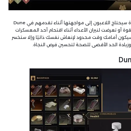
كوكب Arrakis يتميز بتضاريس خطرة وتهديدات عديدة سيحتاج اللاعبون إلى مواجهتها أثناء تقدمهم في Dune
 بقوة أو تعرضت لنيران الأعداء أثناء اقتحام أحد المعسكرات
كون أمامك وقت محدود لإنعاش نفسك ذاتيًا وإلا ستخسر
يادة الحد الأقصى للصحة لتحسين فرص النجاة.