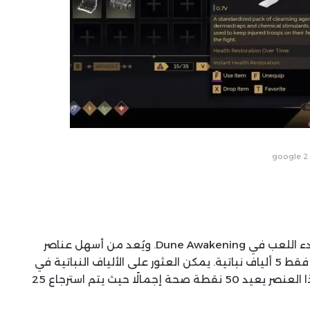
google 2
Healkit هو أول عنصر علاجي يصنعه اللاعبون عند بدء اللعب في Dune Awakening. ويُعد من أسهل عناصر
الشفاء التي يمكن صناعتها في اللعبة، حيث يتطلب فقط 5 ألياف نباتية. يمكن العثور على الألياف النباتية في
جميع أنحاء مناطق Arrakis على اليابسة وحولها. هذا العنصر يعيد 50 نقطة صحة إجمالًا حيث يتم استرجاع 25