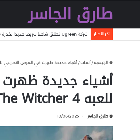
طارق الجاسر
آخر الأخبار
شركة Ugreen تطلق شاحنا سريعا جديدا بقدرة 160 W بتقنية GaN مع تقنية WiFi وكابل مدمج وشاشة
الرئيسية
/
ألعاب
/
أشياء جديدة ظهرت في العرض التجريبي للعبه itcher 4
أشياء جديدة ظهرت 
للعبه The Witcher 4
طارق الجاسر
10/06/2025