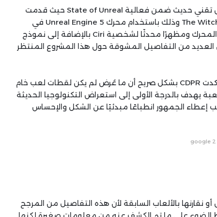
فاجأت CD Projekt Red جماهير The Witcher بعرض تقني حديث ضمن فعالية State of Unreal حيث قدمت
لمحة أولى عن رؤيتها الجديدة لاستكمال ملحمة The Witcher وذلك باستخدام محرك Unreal Engine 5 في
عرض مطوّل قدم المطورون مشهدًا سينمائيًا داخل المحرك ومظهرًا محدثًا لشخصية Ciri بالإضافة إلى نموذج
 في The Witcher 4 كاشفين عن العديد من التفاصيل المشوقة حول هذا المشروع المنتظر
ورغم أن العرض كان مبهرًا من الناحية البصرية فقد أكدت CDPR بشكل صريح أن ما عُرض لم يكن لقطات لعب خام
داخل عالم اللعبة يهدف بالدرجة الأولى إلى استعراض التكنولوجيا الحديثة
ب إعطاء الجمهور انطباعًا مبدئيًا عن الشكل والإحساس
google 2
أو نقارنها بالألعاب السابقة لأن هذه التفاصيل من المرجح
ط الضوء على ما تم الكشف عنه من معلومات صغيرة لكنها