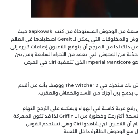
لطالما احتوت ألعاب The Witcher على موسوعة واسعة من الوحوش المستوحاة من كتب Sapkowski حيث
تضم The Witcher 3 عشرات الأنواع الفريدة من الوحوش والمخلوقات التي يمكن لـ Geralt اصطيادها في العالم
The Wi لن تكون استثناءً من ذلك لذا من المرجح أن يتوقع اللاعبون إضافات كبيرة إلى
ّثة من الوحوش التي تعود من الأجزاء السابقة ومن بين
هذه الإضافات الوحشية التي يمكن للاعبين توقعها هو Imperial Manticore الذي تتعقبه Ciri في العرض
ظهر Imperial Manticore بشكل عابر في مشهد فلاش باك متحرك في The Witcher 2 ووصِف بأنه من أقدم
 يدمج بين أجزاء من الأسد والخفاش والعقرب.
ريبي ظهر أن الـ Manticore قادر على رفع عربة كاملة في الهواء ويمكنه على الأرجح التهام
حصان كامل في وجبة واحدة ويمكن للاعبين اعتباره نسخة أكثر رعبًا وخطورة من الـ Griffin لذا قد تكون المعركة
ضده تحديًا حقيقيًا بالنسبة لـ Ciri ومن المثير للاهتمام أن اللاعبين لم يشاهدوا Ciri وهي تستخدم القوس
 مع الوحوش الطائرة داخل اللعبة.