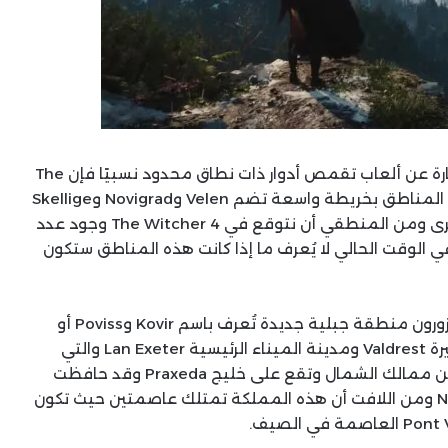
بينما كانت أول لعبتين من سلسلة The Witcher عبارة عن ألعاب تقمص أدوار ذات نطاق محدود نسبيًا فإن The
Witcher 3: Wild Hunt قدّمت عالماً مفتوحاً متعدد المناطق بخريطة واسعة تضم Velen وNovigrad وSkellige
وKaer Morhen وToussaint وعدة مواقع صغيرة أخرى ومن المنطقي أن نتوقع في The Witcher 4 وجود عدد
ي الوقت الحالي لا يُعرف ما إذا كانت هذه المناطق ستكون
ومع ذلك فقد أكّد المطورون بالفعل أن اللاعبين سيزورون منطقة جبلية جديدة تُعرف باسم Kovir وPoviss أو
ببساطة Kovir والتي ستتضمن مدينة الميناء الصغيرة Valdrest ومدينة الميناء الرئيسية Lan Exeter والتي
ظهرت في نهاية العرض التجريبي تُعد Kovir واحدة من ممالك الشمال وتقع على خليج Praxeda وقد حافظت
دائمًا على حيادها أثناء توسعات إمبراطورية Nilfgaard ومن اللافت أن هذه المملكة تمتلك عاصمتين حيث تكون