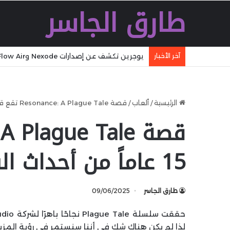
طارق الجاسر
آخر الأخبار
أمازون برايم فيديو يدعم تقنية Samsung HDR10+ Advanced لتحسين جودة الصورة
الرئيسية
/
ألعاب
/
قصة Resonance: A Plague Tale تقع قبل 15 عاماً من أحداث السلسلة
15 عاماً من أحداث السلسلة
طارق الجاسر
09/06/2025
لذا لم يكن هناك شك في أننا سنستمر في رؤية الم