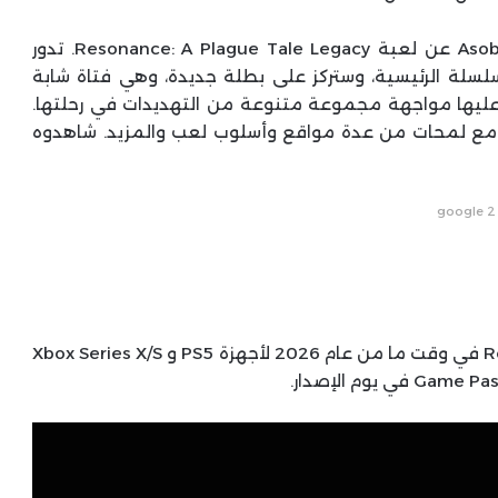
في معرض ألعاب Xbox أمس، كشفت Focus و Asobo عن لعبة Resonance: A Plague Tale Legacy. تدور
لسلة الرئيسية، وستركز على بطلة جديدة، وهي فتاة شابة
 عليها مواجهة مجموعة متنوعة من التهديدات في رحلتها.
ر، مع لمحات من عدة مواقع وأسلوب لعب والمزيد. شاهدوه
google 2
من المقرر إصدار Resonance: A Plague Tale Legacy في وقت ما من عام 2026 لأجهزة PS5 و Xbox Series X/S