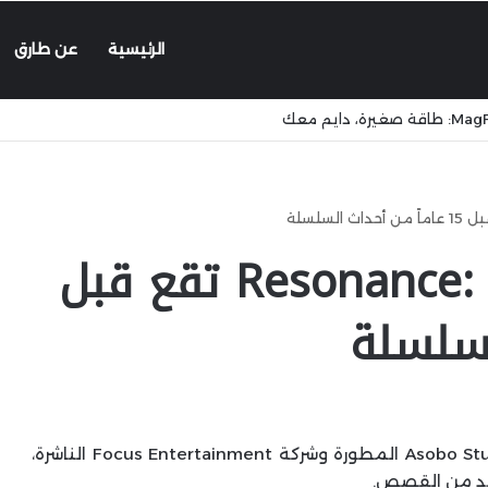
الرئيسية
عن طارق
قصة Resonance: A Plague Tale تقع قبل
حققت سلسلة Plague Tale نجاحًا باهرًا لشركة Asobo Studio المطورة وشركة Focus Entertainment الناشرة،
زيد من القصص.