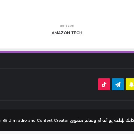
amazon
AMAZON
TECH
قرام
سناب
تيلقرام
‫TikTok
تشات
توى Tariq Aljaser - radio Presenter @ Ufmradio and Content Creator