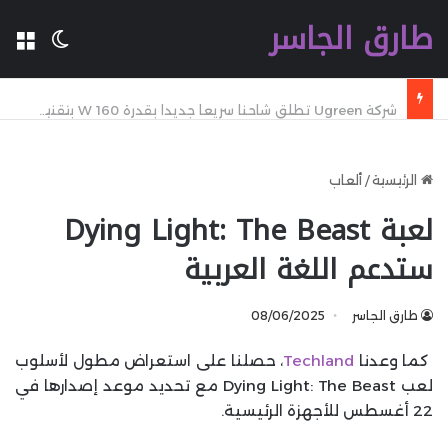
طارق الجاسر
ال
الوضع 
شركة Ugreen تطلق شاحنا سريعا جديدا بقدرة 160 W بتقنية GaN مع تقنية WiFi وكابل مدمج وشاشة
الرئيسية
/
ألعاب
لعبة Dying Light: The Beast
ستدعم اللغة العربية
طارق الجاسر
08/06/2025
كما وعدنا
Techland
، حصلنا على استعراض مطول لأسلوب
لعب Dying Light: The Beast مع تحديد موعد إصدارها في
22 أغسطس للأجهزة الرئيسية.