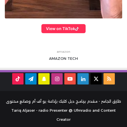
View on TikTok
amazon
AMAZON
TECH
ملخص
‫X
لينكدإن
‫YouTube
انستقرام
سناب
تيلقرام
TikTok
الموقع
تشات
RSS
طارق الجاسر - مقدم برنامج دبل كليك بإذاعة يو أف أم وصانع محتوى
Tariq Aljaser - radio Presenter @ Ufmradio and Content
Creator