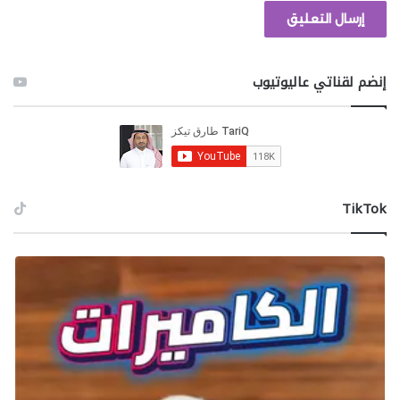
إنضم لقناتي عاليوتيوب
‫TikTok