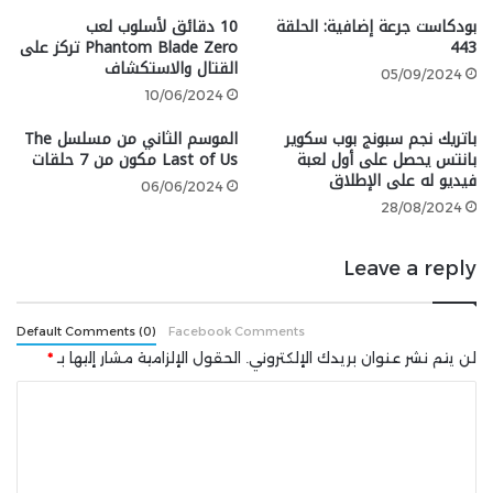
بودكاست جرعة إضافية: الحلقة
10 دقائق لأسلوب لعب
والحاسب الشخصي.
443
Phantom Blade Zero تركز على
القتال والاستكشاف
05/09/2024
10/06/2024
باتريك نجم سبونج بوب سكوير
الموسم الثاني من مسلسل The
بانتس يحصل على أول لعبة
Last of Us مكون من 7 حلقات
فيديو له على الإطلاق
06/06/2024
28/08/2024
رسمي:
Leave a reply
لعبة الزومبي والباركور Dying Light:
Default Comments (0)
Facebook Comments
The Beast بتدعم الترجمة العربية
لن يتم نشر عنوان بريدك الإلكتروني.
الحقول الإلزامية مشار إليها بـ
*
للنصوص والقوائم
ا
pic.twitter.com/ikVnQDDgYZ
ل
ت
— سعودي جيمر (@saudigamer)