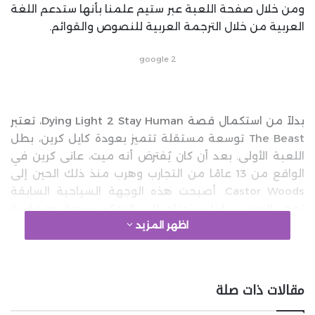
ومن خلال صفحة اللعبة عبر ستيم علمنا بأنها ستدعم اللغة
العربية من خلال الترجمة العربية للنصوص والقوائم.
google 2
بدلاً من استكمال قصة Dying Light 2 Stay Human، تعتبر
The Beast توسعة مستقلة تتميز بعودة كايل كرين، بطل
اللعبة الأولى. بعد أن كان يُفترض أنه ميت، عانى كرين في
الواقع من 13 عامًا من التجارب وهرب منذ ذلك الحين إلى
Castor Woods. أصبحت هذه الوجهة السياحية السابقة
تعج بالزومبي، لذا ستحتاج إلى التفكير بسرعة وممارسة
اظهر المزيد
رياضة الباركور للبقاء على قيد الحياة.
يستطيع كرين الآن تسخير جينات الزومبي بداخله لإطلاق
قدرات جديدة، لكنه لا يزال بحاجة إلى الحذر ليلًا عندما يخرج
مقالات ذات صلة
الزومبي الأقوى للصيد. ستصدر لعبة Dying Light: The
Beast على أجهزة Xbox Series X/S وXbox One وPS4 وPS5