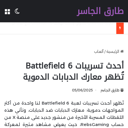
طارق الجاسر
ال
الوضع 
شركة Ugreen تطلق شاحنا سريعا جديدا بقدرة 160 W بتقنية GaN مع تقنية WiFi وكابل مدمج وشاشة
الرئيسية
/
ألعاب
أحدث تسريبات Battlefield 6
تُظهر معارك الدبابات الدموية
طارق الجاسر
05/06/2025
تًظهر أحدث تسريبات لعبة Battlefield 6 لنا واحدة من أكثر
المواجهات دموية: معارك الدبابات ضد الدبابات، وتأتي هذه
اللقطات المسربة الأخيرة من منشور جديد على منصة X من
حساب RebsGaming، حيث يعرض مشاهد مثيرة لمعركة