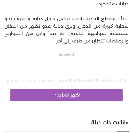
دبابات متفجرة.
يبدأ المقطع الجديد بلاعب يجلس داخل دبابة ويصوب نحو
سحابة كبيرة من الدخان، ونرى دبابة عدو تظهر من الدخان
مستعدة لمواجهة اللاعبين، ثم تبدأ وابل من الصواريخ
والرصاصات تتطاير من طرف إلى آخر.
google 2
تمتلك دبابات Battlefield 6 قوة نارية هائلة تحت تصرفها.
شاهدنا صواريخ موجهة بأسلاك، وقذائف مدفعية، ورصاصات،
اظهر المزيد
والكثير من العناصر المتطايرة في ساحة المعركة. كان
التدمير على أعلى مستوى أيضًا، حيث غمر الدخان والحطام
والشرر المنطقة بأكملها.
مقالات ذات صلة
كان هناك عددًا من الجنود يسيروا على الأقدام لتقديم الدعم،
لكن العديد منهم وقعوا في تبادل إطلاق النار، وفي النهاية،