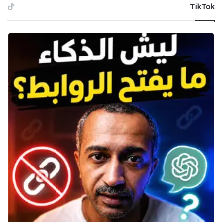
‫TikTok