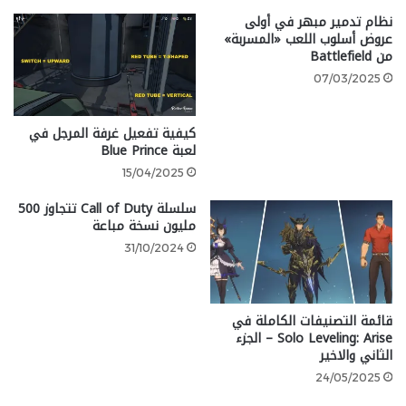
نظام تدمير مبهر في أولى
تم هزيمة دبابة العدو في معركة 2 ضد 1.
عروض أسلوب اللعب «المسربة»
من Battlefield
يشار إلى أن لعبة Battlefield
سيتم الكشف عنها في الصيف
07/03/2025
القادم
، وقد حصلنا في الفترة الماضية على
تسريبات حول
طور الباتل رويال.
كيفية تفعيل غرفة المرجل في
لعبة Blue Prince
15/04/2025
سلسلة Call of Duty تتجاوز 500
مليون نسخة مباعة
New Battlefield 6 tank vs tank
31/10/2024
pre-alpha gameplay
#Battlefield6
قائمة التصنيفات الكاملة في
pic.twitter.com/BvmMgA1qq2
Solo Leveling: Arise – الجزء
الثاني والاخير
— Rebs Gaming (@Mr_Rebs_)
24/05/2025