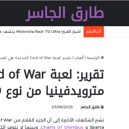
طارق الجاسر
آخر الأخبار
اختبار كاميرا Motorola Razr 70 Ultra يكشف: هل يلتقط صورًا بمستوى الهواتف الرائدة؟
الرئيسية
/
ألعاب
/
تقرير: لعبة God of War الجديدة هي لعبة مترويدفينيا من نوع 2.5D
مترويدفينيا من نوع 2.5D
طارق الجاسر
03/06/2025
Sparta و
Chains of Olympus
، وبينما لا تتوفر 