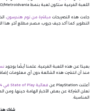
اللعبة الفرعية ستكون لعبة بنمط 2.5D/Metroidvania، وبحجم أصغر بكثير.
جاءت هذه التصريحات
مباشرة من توم هندرسون
التطوير، كما أكد جيف جروب، مصدر مطلع آخر، هذا الا
بعيدًا عن هذه اللعبة الفرعية، علمنا أيضًا بوجود
نسخ
منذ أن انتشرت هذه الشائعة دون أي معلومات إضاف
أعلنت PlayStation عن
فعالية State of Play في 4 يونيو
المناسبة.
شارك هذه