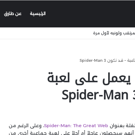
الرئيسية
عن طارق
ي وواجهة HyperOS 4 الجديدة
استوديو Insomniac يعمل على لعبة
Spider-Man: The Great Web
، وعلى الرغم من
ا أنهم سيحصلون عاجلاً أم آجلاً على لعبة جماعية أخرى من