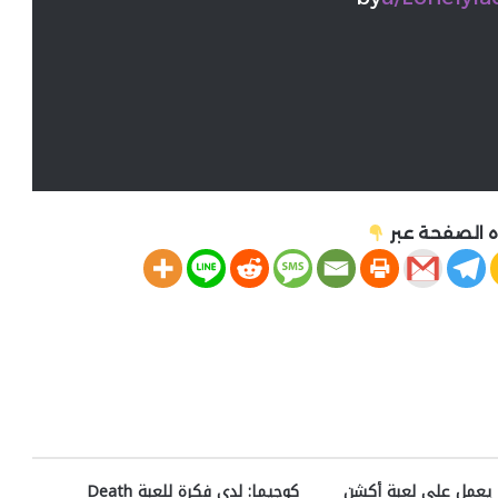
 الصفحة عبر
مطور Returnal يعمل على لعبة أكشن
كوجيما: لدي فكرة للعبة Death