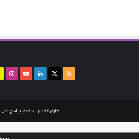
ملخص
‫X
لينكدإن
‫YouTube
انست
الموقع
RSS
طارق الجاسر - مقدم برنامج دبل كليك بإذاعة يو أف أم وصانع مح