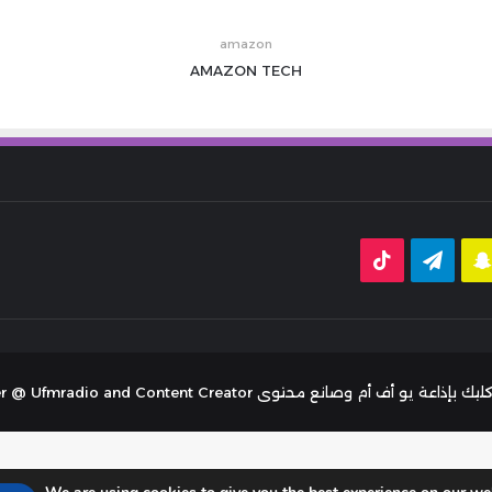
amazon
AMAZON
TECH
قرام
سناب
تيلقرام
‫TikTok
تشات
توى Tariq Aljaser - radio Presenter @ Ufmradio and Content Creator