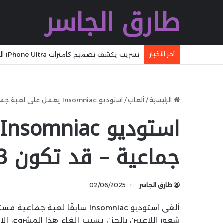
طارق الجاسر
آخر الأخبار
شاومي تكشف ملامح جيل هواتفها القادم بتصميم قابل للط
الرئيسية
/
ألعاب
/
استوديو Insomniac يعمل على لعبة جماعية – قد تكون Spider-Man 3
جماعية – قد تكون Spider-Man 3
طارق الجاسر
02/06/2025
ألغى استوديو Insomniac سابقًا لعبة جماعية مستقلة بعنوان
شعور اللاعبين بالحزن بسبب إلغاء هذا المشروع، إل