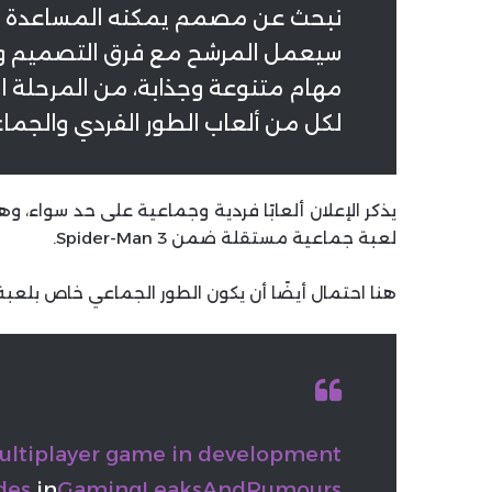
نبحث عن مصمم يمكنه المساعدة في إن
سيعمل المرشح مع فرق التصميم وال
مهام متنوعة وجذابة، من المرحلة الأ
لكل من ألعاب الطور الفردي والجما
يذكر الإعلان ألعابًا فردية وجماعية على حد سواء، و
لعبة جماعية مستقلة ضمن Spider-Man 3.
هنا احتمال أيضًا أن يكون الطور الجماعي خاص بلعب
ultiplayer game in development
des
in
GamingLeaksAndRumours