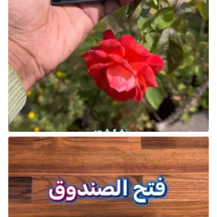
يُقدم هذا العميل قدرة مقبولة لكنها ليست ضرورية بأي
شكل من الأشكال. وكما يوحي اسمه، يستخدم قنابل دخان
تُفجّر عن بُعد وتطلق غازًا سامًا لا يؤثر على البشر لكنه قاتل
لكائنات Archaean. عند مواجهة موجات كبيرة من الأعداء،
تُعد هذه القنابل وسيلة مريحة لإلحاق الضرر بعدد كبير منهم
دفعة واحدة، سواء تم استخدامها كفخ أو كأداة هجومية.
المشكلة الوحيدة هي أن التأثير نفسه يمكن تحقيقه
باستخدام أدوات متوفرة ضمن تجهيزات REACT العادية، مما
يطرح تساؤلًا حول جدوى اختيار عميل يتمحور دوره حول شيء
يمكن لأي لاعب تنفيذه بمعدات جانبية. يُمكن أن يكون
مفيدًا في بعض التشكيلات، لكنه ليس الخيار الأفضل عند
اختيار فريق للمهمات الصعبة.
شارك هذه الصفحة عبر