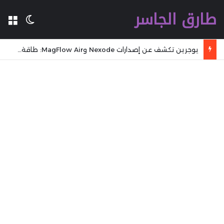
طارق الجاسر
ال
الوضع 
يوجرين تكشف عن إصدارات Nexode وMagFlow Air: طاقة صغيرة، دايم معك