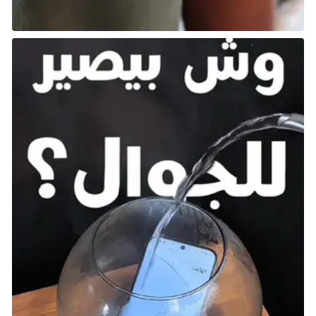
تمنحك هذه الشخصية قدرة على إطلاق متفجرات تُثبت على
الجدران ويمكن تفجيرها عن بُعد، وهو ما يجعلها أكثر فاعلية
من قدرة Fuze، لأنك لا تحتاج إلى التخمين في توقيت
التفجير، بل تنتظر مرور العدو بجانب المتفجرات لتفجيرها
بدقة وسرعة. تبدو الفكرة بسيطة ومباشرة وتؤدي الغرض
عند استخدامها بشكل هجومي.
لكن مثل كثير من الشخصيات الهجومية في اللعبة، تصدر
هذه المتفجرات ضوضاء عالية عند استخدامها، مما يجعلها
خيارًا سيئًا في المهام التي تتطلب تخفيًا تامًا، وهو ما يُميز
عددًا كبيرًا من الأهداف داخل اللعبة. تُضيف هذه الضوضاء