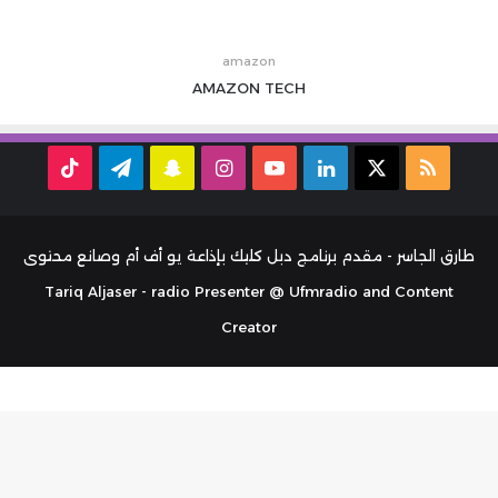
amazon
AMAZON
TECH
ملخص
‫X
لينكدإن
‫YouTube
انستقرام
سناب
تيلقرام
TikTok
الموقع
تشات
RSS
طارق الجاسر - مقدم برنامج دبل كليك بإذاعة يو أف أم وصانع محتوى
Tariq Aljaser - radio Presenter @ Ufmradio and Content
Creator