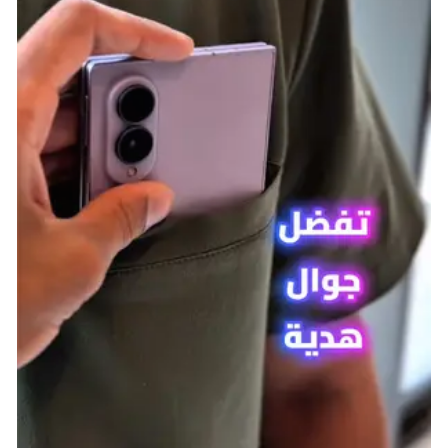
تُعد Nomad من الشخصيات التي يتم فتحها في المراحل
المتأخرة، لكنها لا ترقى إلى مستوى التوقعات. تمنحك
قدرتها ألغامًا خاصة تُستخدم لإبعاد الأعداء ودفعهم للخلف،
كما تُساعد أحيانًا في إزالة بعض المخاطر من الطريق. يمكن
أن تكون هذه القدرة مفيدة في المهام التي تتضمن موجات
عدوانية من الكائنات، لكنها لا تتميز بشيء فريد، لأن هناك
شخصيات أخرى تملك قدرات أكثر فاعلية، فضلًا عن وجود
أدوات كثيرة في تقنية REACT تؤدي نفس الوظيفة. تجعل
هذه المحدودية شخصية Nomad تبدو غير ضرورية إلى حد
كبير، وتُعد نقطة سلبية أخرى تُحسب على المجموعة التي
تنتمي إليها داخل اللعبة.
Hibana