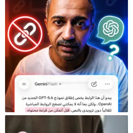
خاصة وأنه يمتلك قوسًا يُطلق سهامًا من نوعين: دخانية
وسامة. لكن عند تجربته فعليًا في المعارك، يتضح أن أداؤه
أقل بكثير من التوقعات. يتطلب السلاح دقة عالية في
التصويب كي يكون فعّالًا، وحتى عند إصابة الهدف، لا تُحدث
السهام ضررًا كافيًا يجعل استخدامها خيارًا موثوقًا. توجد
شخصيات أخرى تملك قدرات أقوى وتؤدي نفس الغرض
بشكل أفضل، مما يجعل الاعتماد على Capitao غير مُبرر. من
الغريب أن يكون من بين آخر الشخصيات التي تُفتح في
اللعبة، لأنه لا يُمثل مكافأة مُرضية مقابل الجهد المبذول
في جمع نقاط الخبرة.
Nomad