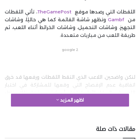
اللقطات التي رصدها موقع
TheGamePost
، تأتي اللقطات
من
Gambf
وتظهر شاشة القائمة كما هي حاليًا، وشاشات
التجهيز، وشاشات التحميل، وشاشات الخرائط أثناء اللعب، ثم
طريقة اللعب من مباريات متعددة.
google 2
لنكن واضحين، اللاعب الذي التقط اللقطات ورفعها قد خرق
اتفاقية عدم الإفصاح التي وقعها للمشاركة في اختبار
اللعب في المقام الأول، لذا فإن أي شخص يفعل ذلك يخاطر
اظهر المزيد
بمواجهة غضب EA القانوني.
ولكن بالنسبة للاعبين الذين يتطلعون بحماس إلى لعبة
باتلفيلد القادمة ويريدون معرفة كل ما يمكنهم معرفته
مقالات ذات صلة
عنها، ولكن لم تتم دعوتهم بعد إلى اختبار اللعب، فإن هذه
اللقطات هي نظرة ممتازة داخل ما كانت EA تعده في اختبار