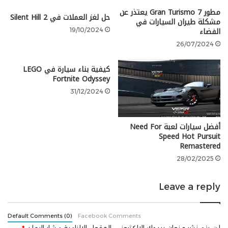
مطور Gran Turismo 7 يعتذر عن
مختبرات باتلفيلد.
حل لغز العملات في Silent Hill 2
مشكلة طيران السيارات في
الفضاء
19/10/2024
وقد علمنا سابقاً أن قصة Battlefield 6
مستوحاة من فيلم
26/07/2024
Civil War ولعبة Dead Space
.
كيفية بناء سيارة في LEGO
شارك هذه الصفحة عبر
Fortnite Odyssey
31/12/2024
أفضل سيارات لعبة Need For
Speed ​​Hot Pursuit
Remastered
28/02/2025
Leave a reply
Default Comments (0)
Facebook Comments