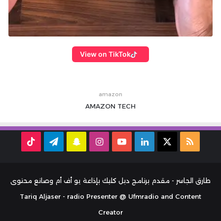
View on TikTok
amazon
AMAZON
TECH
ملخص
‫X
لينكدإن
‫YouTube
انستقرام
سناب
تيلقرام
TikTok
الموقع
تشات
RSS
طارق الجاسر - مقدم برنامج دبل كليك بإذاعة يو أف أم وصانع محتوى
Tariq Aljaser - radio Presenter @ Ufmradio and Content
Creator