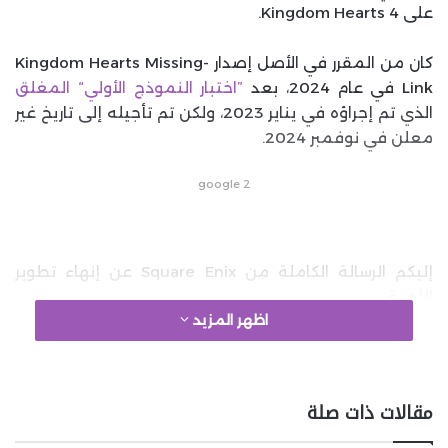
على Kingdom Hearts 4.
كان من المقرر في الأصل إصدار Kingdom Hearts Missing-
Link في عام 2024، بعد
”اختبار النموذج الأولي“ المغلق
الذي تم إجراؤه في يناير 2023، ولكن تم تأجيله إلى تاريخ غير
معلن في نوفمبر 2024.
google 2
إليكم الرسالة الكاملة من Square Enix عن إنهاء تطوير
اللعبة:
اظهر المزيد
مقالات ذات صلة
لقد اتخذنا قرارًا بإلغاء تطوير لعبة