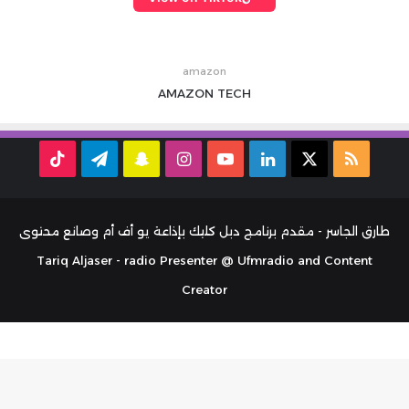
amazon
AMAZON
TECH
ملخص
‫X
لينكدإن
‫YouTube
انستقرام
سناب
تيلقرام
TikTok
الموقع
تشات
RSS
طارق الجاسر - مقدم برنامج دبل كليك بإذاعة يو أف أم وصانع محتوى
Tariq Aljaser - radio Presenter @ Ufmradio and Content
Creator