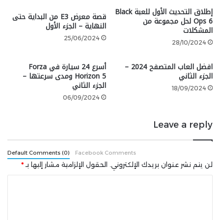
إطلاق التحديث الأول للعبة Black
Kingdom Hearts Missing-
قصة معرض E3 من البداية حتى
Ops 6 لحل مجموعة من
النهاية – الجزء الأول
Link. نود أن ننقل اعتذارنا الصادق
المشكلات
25/06/2024
28/10/2024
لكل من كان يتطلع إلى بدء الخدمة.
افضل العاب المتصفح 2024 –
أسرع 24 سيارة في Forza
على الرغم من أننا عملنا جاهدين
الجزء الثاني
Horizon 5 ومدى سرعتها –
الجزء الثاني
على تطوير اللعبة وتعديلها على
18/09/2024
06/09/2024
أمل أن يستمتع بها الكثير من
اللاعبين، إلا أننا قررنا أنه سيكون من
Leave a reply
الصعب علينا تقديم خدمة يجدها
اللاعبون مرضية على مدى فترة
Default Comments (0)
Facebook Comments
لن يتم نشر عنوان بريدك الإلكتروني.
الحقول الإلزامية مشار إليها بـ
*
طويلة من الزمن، مما دفعنا إلى
قرار إلغاء التطوير.
ا
ل
نود أن ننتهز هذه الفرصة للتعبير عن
ت