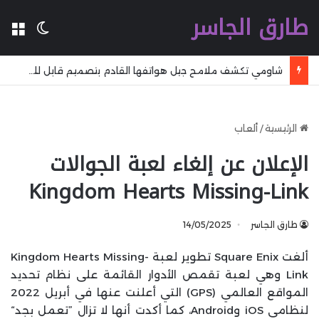
طارق الجاسر
ال
الوضع 
هاتف موتورولا Edge 70 Neo يظهر بتسريب جديد مع كاميرا 200 ميجابكسل وتصميم مدمج وملون
الرئيسية
/
ألعاب
الإعلان عن إلغاء لعبة الجوالات
Kingdom Hearts Missing-Link
طارق الجاسر
14/05/2025
ألغت Square Enix تطوير لعبة Kingdom Hearts Missing-
Link وهي لعبة تقمص الأدوار القائمة على نظام تحديد
المواقع العالمي (GPS) التي أعلنت عنها في أبريل 2022
لنظامي iOS وAndroid، كما أكدت أنها لا تزال ”تعمل بجد“