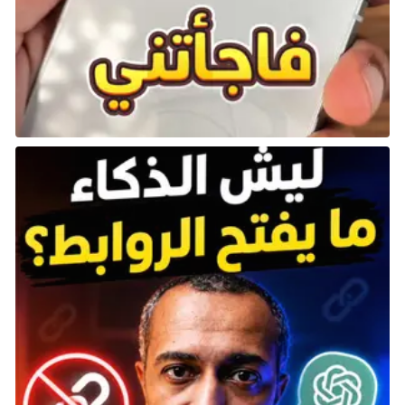
نتحدث هنا عن واحدة من أعظم الألعاب على الإطلاق، إن لم
تكن الأعظم بالنسبة لعشرات الملايين من اللاعبين، لكنها
تستغرق بعض الوقت لتبدأ فعليًا. الساعة الأولى مشوقة
بطريقتها الخاصة، حيث تُمهد لتقديم الشخصيات – سواء
بإظهار جانب جديد من داتش فان دير ليند، أو تقديم آرثر
مورغان، أو تعريفنا بالعصابة، رغم ذلك، فإن أسلوب اللعب
في البداية يكون موجهًا للغاية، مع الكثير من التنقلات
وبعض تبادل إطلاق النار. ورغم أن السرد القصصي ممتاز، إلا
أن أسلوب اللعب لا ينفتح بالكامل إلا عندما يُسمح لك