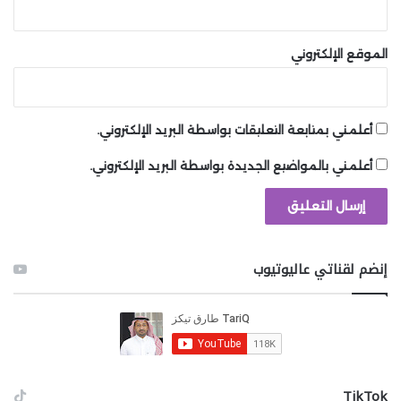
تُجبرك على بذل جهد كبير للوصول إلى ذلك. الـFreakers
شرسون للغاية، و Deacon ليس مجهزًا جيدًا، سواء من حيث
الموقع الإلكتروني
الأسلحة أو الذخيرة، للتعامل معهم، وفوق ذلك، فهو ليس
من الشخصيات التي يسهل التعلق بها، خصوصًا وأنت تحاول
فهم ما حدث بعد القفزة الزمنية في القصة، إنها واحدة من
أعلمني بمتابعة التعليقات بواسطة البريد الإلكتروني.
تلك الألعاب التي تحتاج عدة ساعات قبل أن تبدأ في التعلق
بها.
أعلمني بالمواضيع الجديدة بواسطة البريد الإلكتروني.
Kingdom Hearts 2
إنضم لقناتي عاليوتيوب
‫TikTok