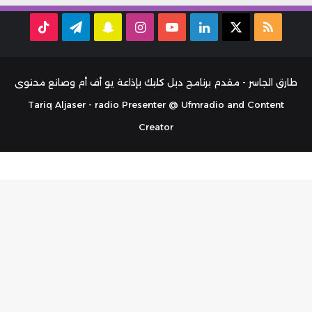
ملخص
‫X
لينكدإن
‫YouTube
انستقرام
سناب
تيلقرام
TikTok
الموقع
تشات
RSS
طارق الجاسر - مقدم برنامج دبل كليك بإذاعة يو أف أم وصانع محتوى
Tariq Aljaser - radio Presenter @ Ufmradio and Content
Creator