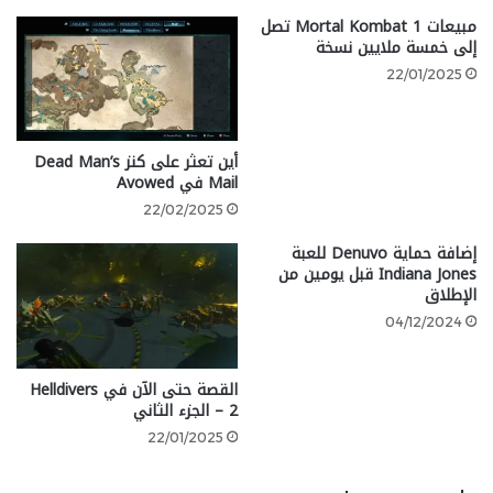
Watch_Dogs
مبيعات Mortal Kombat 1 تصل
إلى خمسة ملايين نسخة
22/01/2025
أين تعثر على كنز Dead Man’s
Mail في Avowed
22/02/2025
إضافة حماية Denuvo للعبة
Indiana Jones قبل يومين من
الإطلاق
04/12/2024
كان من الممكن أن يقدم المشهد السينمائي الأول، الذي
القصة حتى الآن في Helldivers
يوضح كيف تم الإيقاع بالبطل Aiden Pearce، تجربة لعب
2 – الجزء الثاني
مشوقة. لكن للأسف، هو مشهد غير تفاعلي ويُستخدم فقط
22/01/2025
لتسريع سرد حبكة الانتقام، ومع الأدوات المحدودة المتاحة
لك، فهو بعيد كل البعد عن خيال “الهاكر الخارق” الذي تم