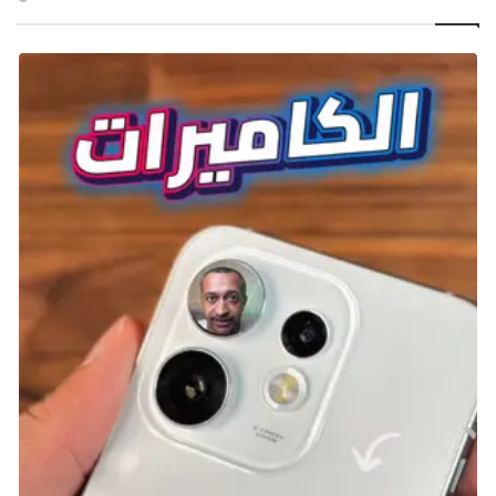
تظل Kingdom Hearts 2 اللعبة المفضلة في السلسلة
للعديد من محبي السلسلة، لكن يدرك الجميع جيدًا أن
الساعة الأولى ليست الأفضل. بعد مقدمة مذهلة من أداء
أوتادا هيكارو ومشهد CG رائع، تتحكم في روكساس الذي
يتجول في Twilight Town مع أصدقائه. يتناول آيس كريم
بالملح البحري، ويصادف سايفر في شبابه، ويقضي الوقت
بينما تبدأ التشققات بالظهور في حياته التي تبدو مثالية.
صحيح أن النتيجة النهائية تستحق الانتظار بعض الشيء
وتمهد لعودة سورا، لكنها تستغرق وقتًا طويلاً للوصول إلى
تلك اللحظة، وعدم توضيح أحداث Chain of Memories خلال
هذه الفترة لا يساعد على الإطلاق.
Red Dead Redemption 2