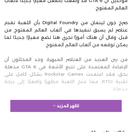
مؤكدين أن GTA 6 قد وضعت بالفعل معيارًا جديدًا لألعاب
العالم المفتوح.
صرح جون لينمان من Digital Foundry بأن اللعبة تقدم
عناصر لم يسبق تنفيذها في ألعاب العالم المفتوح من
قبل، وقال أن هناك أمورًا تجري هنا تضع معيارًا جديدًا لما
يمكن توقعه من ألعاب العالم المفتوح.
من بين العديد من العناصر المبهرة، وجد المحللون أن
الإضاءة المعتمدة على تتبع الأشعة في GTA 6 مذهلة
بحق، فقد اعتمدت Rockstar Games بشكل كامل على
تقنية RTGI، مما منح اللعبة مظهرًا واقعيًا إلى درجة
مذهلة.
وصف الفريق جودة الشعر بأنها مذهلة وأشادوا بتفاصيل
اظهر المزيد
البيئة المعروضة، كما حازت الانعكاسات المعتمدة على تتبع
الأشعة على إشادات كبيرة من Digital Foundry، على الجانب
الآخر، قال الخبراء أن عناصر مثل المشاهد السينمائية تنافس