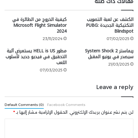
مقالات ذات صلة
رسوميات الأفلام السينمائية عالية الجودة.
google 2
الكشف عن لعبة التصويب
كيفية الخروج من الطائرة في
التكتيكية الجديدة PUBG:
Microsoft Flight Simulator
2024
Blindspot
23/11/2024
07/02/2025
شارك هذه الصفحة عبر
ريماستر System Shock 2
مطور HELL is US يستعرض آلية
سيصدر في يونيو المقبل
التحقيق في فيديو جديد لأسلوب
اللعب
21/03/2025
07/03/2025
Leave a reply
Default Comments (0)
Facebook Comments
لن يتم نشر عنوان بريدك الإلكتروني.
الحقول الإلزامية مشار إليها بـ
*
ا
ل