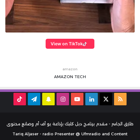
View on TikTok
amazon
AMAZON
TECH
ملخص
‫X
لينكدإن
‫YouTube
انستقرام
سناب
تيلقرام
TikTok
الموقع
تشات
RSS
طارق الجاسر - مقدم برنامج دبل كليك بإذاعة يو أف أم وصانع محتوى
Tariq Aljaser - radio Presenter @ Ufmradio and Content