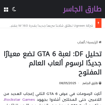
طارق الجاسر
ال
الوضع 
شركة Ugreen تطلق شاحنا سريعا جديدا بقدرة 160 W بتقنية GaN مع تقنية WiFi وكابل مدمج وشاشة
الرئيسية
/
ألعاب
تحليل DF: لعبة GTA 6 تضع معيارًا
جديدًا لرسوم ألعاب العالم
المفتوح
طارق الجاسر
08/05/2025
أثارت الرسومات في عرض GTA 6 الثاني إعجاب العديد من
اللاعبين، حتى المحللين أشادوا بجهود
Rockstar Games
،