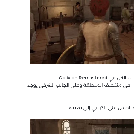
اذهب إلى منطقة Imperial Elven Gardens District. في منتصف المنطقة وعلى الجانب الشرقي يوجد
ه، اجلس على الكرسي إلى يمينه.