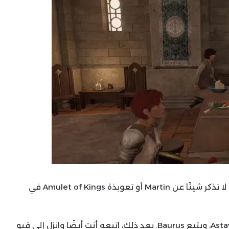
تحدث إلى Baurus ووافق على تنفيذ ما يطلبه منك. لا تذكر شيئًا عن Martin أو تعويذة Amulet of Kings في
انتظر حتى ينهض الرجل الجالس في الزاوية، Astav Wirich، ويتبع Baurus. بعد ذلك، اتبعه أنت أيضًا وانزل إلى قبو