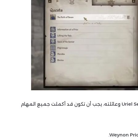
لبدء البحث عن أولئك الذين تجرأوا على اغتيال Uriel Septim وعائلته، يجب أن تكون قد أكملت جميع المهام