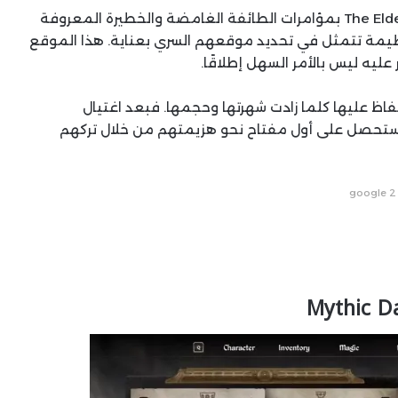
مع تهديد عالم The Elder Scrolls IV: Oblivion Remastered بمؤامرات الطائفة الغامضة والخطيرة المعروفة
My، يتحمّل بطل Kvatch مهمة عظيمة تتمثل في تحديد موقعهم السري بعناية. هذا الموقع
 عليه ليس بالأمر السهل إطلاقًا.
اظ عليها كلما زادت شهرتها وحجمها. فبعد اغتيال
مبراطور ومحاولاتهم القضاء على جماعة Blades، ستحصل على أول مفتاح نحو هزيمتهم من خلال تركهم
google 2