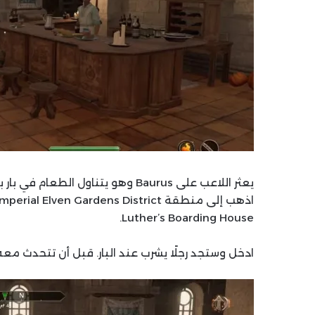
يعثر اللاعب على Baurus وهو يتناول الطعام في بار بيت النزل في Oblivion Remastered.
Luther’s Boarding House.
ادخل وستجد رجلًا يشرب عند البار. قبل أن تتحدث مع