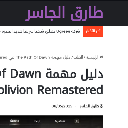
طارق الجاسر
شركة Ugreen تطلق شاحنا سريعا جديدا بقدرة 160 W بتقنية GaN مع تقنية WiFi وكابل مدمج وشاشة
آخر الأخبار
الرئيسية
/
ألعاب
/
دليل مهمة The Path Of Dawn في Oblivion Remastered
blivion Remastered
طارق الجاسر
08/05/2025