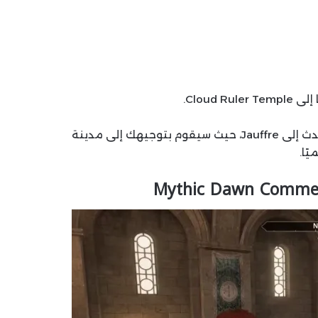
بمجرد أن يتم تدمير priory على يد Mythic Dawn، تحدث إلى Jauffre، حيث سيقوم بتوجيهك إلى مدينة