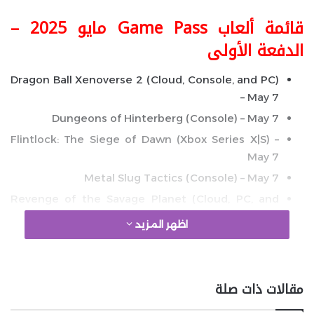
قائمة ألعاب Game Pass مايو 2025 –
الدفعة الأولى
Dragon Ball Xenoverse 2 (Cloud, Console, and PC)
– May 7
Dungeons of Hinterberg (Console) – May 7
Flintlock: The Siege of Dawn (Xbox Series X|S) –
May 7
Metal Slug Tactics (Console) – May 7
Revenge of the Savage Planet (Cloud, PC, and
Xbox Series X|S) – May 8
اظهر المزيد
google 2
مقالات ذات صلة
Teenage Mutant Ninja Turtles: Mutants