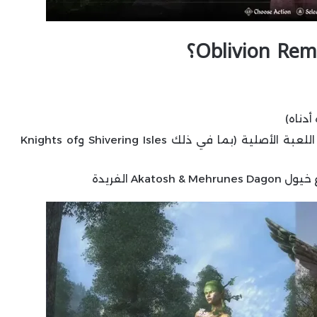
أدناه)
جميع الإضافات والمحتوى القابل للتنزيل من اللعبة الأصلية (بما في ذلك Shivering Isles وKnights of
Aka الفريدة