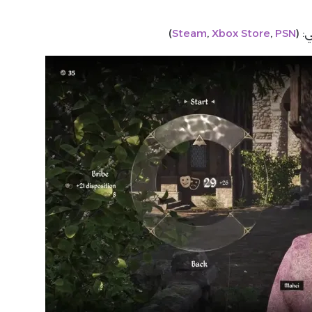
)
Steam
,
Xbox Store
,
PSN