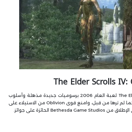
تُحدّث لعبة The Elder Scrolls IV: Oblivion Remastered لعبة العام 2006 برسوميات جديدة مذهلة وأسلوب
لعب مُحسّن. استكشف تضاريس Cyrodiil الشاسعة كما لم ترها من قبل، وامنع قوى Oblivion من الاستيلاء على
 الحائزة على جوائز.