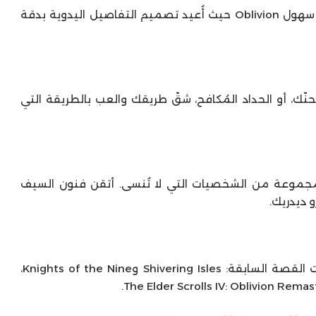
انطلق في رحلة عبر عالم Tamriel الغني وقاتل عبر سهول Oblivion حيث أُعيد تصميم التفاصيل اليدوية بدقة
ُحنّك، أو الحداد المُكافح، شقّ طريقك والعب بالطريقة التي
 مجموعة من الشخصيات التي لا تُنسى. أتقن فنون السيف
و ديدريك.
استمتع بكل ما تقدمه لعبة Oblivion مع توسعات القصة السابقة: Shivering Isles وKnights of the Nine،