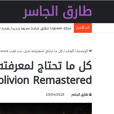
طارق الجاسر
آخر الأخبار
شركة Ugreen تطلق شاحنا سريعا جديدا بقدرة 160 W بتقنية GaN مع تقنية WiFi وكابل مدمج وشاشة
الرئيسية
/
ألعاب
/
كل ما تحتاج لمعرفته قبل بدء لعب Oblivion Remastered
كل ما تحتاج لمعرفته
blivion Remastered
طارق الجاسر
23/04/2025