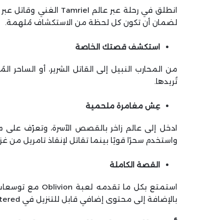
لضمان أن تكون كل لحظة من الاستكشاف مُلهمة.
استكشف قصتك الخاصة
من المحارب النبيل إلى القاتل الشرير، أو الساحر الم
تُريدها.
عِش مغامرة ملحمية
ادخل إلى عالم زاخر بالقصص الآسرة، وتعرّف على
واستخدم سحرًا قويًا بينما تقاتل لإنقاذ تامريل من غز
القصة الكاملة
بالإضافة إلى محتوى إضافي قابل للتنزيل في The Elder Scrolls IV: Oblivion Remastered.