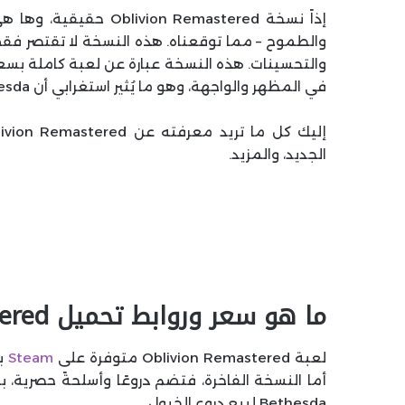
إذاً نسخة  Remastered
في المظهر والواجهة، وهو ما يُثير استغرابي أن Bethesda لم تُحاول تسويقها على أنها “نسخة مُحسّنة” كاملة.
الجديد، والمزيد.
ما هو سعر وروابط تحميل Oblivion Remastered؟
لعبة Oblivion Remastered متوفرة على
Steam
Bethesda لبيع دروع الخيول.