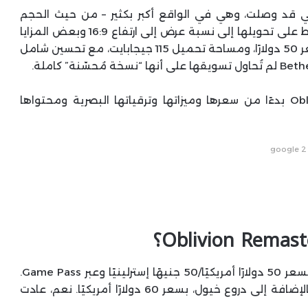
Oblivion حقيقية، وها هي قد وصلت، وهي في الواقع أكبر بكثير – من حيث الحجم
والطموح – مما توقعناه. هذه النسخة لا تقتصر فقط على تحويلها إلى نسبة عرض إلى ارتفاع 16:9 وبعض المزايا
والتحسينات. هذه النسخة عبارة عن لعبة كاملة بسعر 50 دولارًا، ومساحة تحميل 115 جيجابايت، مع تحسين شامل
إليك كل ما تريد معرفته عن Oblivion Remastered بدءًا من سعرها وميزاتها وترقياتها البصرية ومحتواها
google 2
بسعر 50 دولارًا أمريكيًا/50 جنيهًا إسترلينيًا وعبر Game Pass.
أما النسخة الفاخرة، فتضم دروعًا وأسلحةً حصرية، بالإضافة إلى دروع خيول، بسعر 60 دولارًا أمريكيًا. نعم، عادت