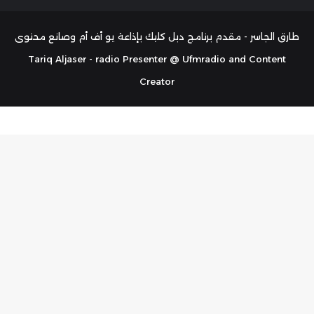
الموقع
تشات
RSS
طارق الجاسر - مقدم برنامج دبل كليك بإذاعة يو أف أم وصانع محتوى
Tariq Aljaser - radio Presenter @ Ufmradio and Content
Creator