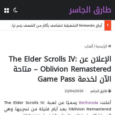
طارق الجاسر
ال
الوضع 
أرباح Nintendo التشغيلية تتضاعف بأكثر من الضعف رغم تراجع المبيعات خلال الربع الماضي
الرئيسية
/
ألعاب
الإعلان عن The Elder Scrolls IV:
Oblivion Remastered – متاحة
الآن لخدمة Game Pass
طارق الجاسر
22/04/2025
أعلنت
Bethesda
رسميًا عن لعبة The Elder Scrolls IV:
Oblivion Remastered بعد أيام قليلة من تسريبها، وهي