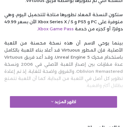
النسخة التي تم تطويرها بواسطة فريق Virtuous.
ستكون النسخة المعاد تطويرها متاحة للتحميل اليوم، وهي
متوفرة على PC و PS5 و Xbox Series X / S الآن بسعر 49.99
دولارًا، أو كجزء من خدمة
Xbox Game Pass
.
بينما يوحي الاسم أن هذه نسخة محسنة من اللعبة
الأصلية، فإن المطور Virtuous قد أعاد بناء اللعبة بالكامل
باستخدام محرك Unreal Engine 5، وقد أعد فريق Virtuous
عدة مقارنات بين إصدار اللعبة الأصلي في 2006 ونسخة
Oblivion Remastered، والفروق واضحة للغاية، إذ تم إعادة
تطوير كل أصل في اللعبة من البداية، كما أن اللعبة تتمتع
بظلال أكثر واقعية.
google 2
اظهر المزيد
هناك أيضًا تحسين كبير في تطابق حركة الشفاه في اللعبة