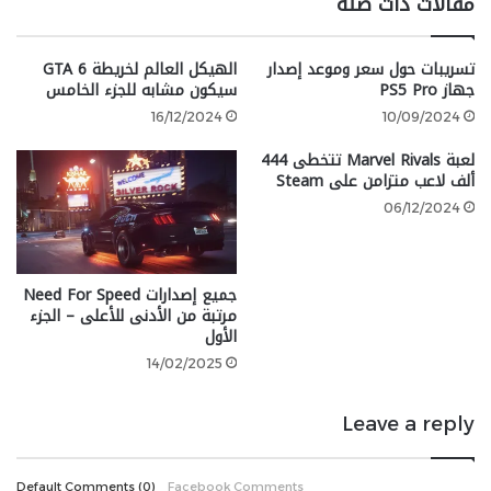
مقالات ذات صلة
بفضل التقنيات الحديثة في Unreal Engine 5، كذلك تم
تحديث أسلوب اللعب، وامتد ذلك ليشمل الصوت وواجهة
تسريبات حول سعر وموعد إصدار
الهيكل العالم لخريطة GTA 6
المستخدم وأنظمة الترقية.
جهاز PS5 Pro
سيكون مشابه للجزء الخامس
16/12/2024
10/09/2024
يعد نظام الترقية الجديد “أفضل ما في كلا العالمين” بين
Skyrim
و Oblivion، حتى منظور الشخص الثالث تم تحديثه
لعبة Marvel Rivals تتخطى 444
ألف لاعب متزامن على Steam
وتحسينه، وأضافت Bethesda ميزة الجري إلى Oblivion،
وجميع الشخصيات حصلت على حركات محدثة نتيجة لذلك.
06/12/2024
جميع إصدارات Need For Speed
مرتبة من الأدنى للأعلى – الجزء
الأول
14/02/2025
Leave a reply
Default Comments (0)
Facebook Comments