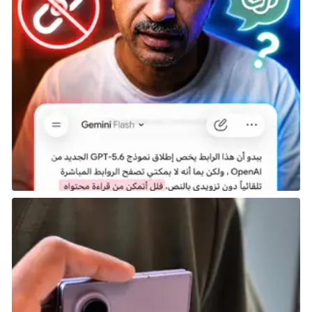
تدريب وتطوير اللاعبين من الهواة حتى مستوى
الاحتراف.
استضافة بطولات محلية وإقليمية وعالمية على مدار
العام.
توفير مساحات عمل للمستثمرين ورواد الأعمال في
القطاع.
دعم صناعة المحتوى الرقمي وصناع الألعاب.
خلق بيئة متكاملة تدعم الابتكار والإبداع في الألعاب
الإلكترونية.
امتدادًا لرؤيتنا، نتحدى أنفسنا،
ونواصل إنجازاتنا، ونرفع رايتنا