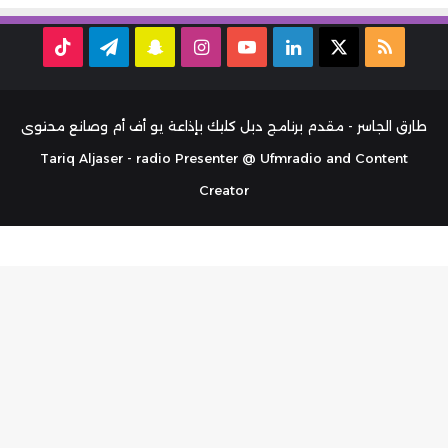
ملخص
‫X
لينكدإن
‫YouTube
انستقرام
سناب
تيلقرام
TikTok
الموقع
تشات
RSS
طارق الجاسر - مقدم برنامج دبل كليك بإذاعة يو أف أم وصانع محتوى
Tariq Aljaser - radio Presenter @ Ufmradio and Content
Creator