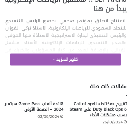
يبدأ من هنا
الافتتاح انطلق بمؤتمر صحفي بحضور الرئيس التنفيذي
للاتحاد السعودي للرياضات الإلكترونية، الأستاذ تركي الفوزان،
والرئيس التنفيذي لإدارة الاستراتيجية الأستاذة مها العوفي،
والمدير التنفيذي للرياضات الإلكترونية الأستاذ مشعل
القباني، بالإضافة لعدد من كبار المسؤولين والخبراء في
القطاع، حيث استعرض الفوزان رؤية الاتحاد وأهمية هذا
اظهر المزيد
المشروع في تطوير المواهب المحلية ورفع معايير
المنافسة إقليمياً وعالمياً.
مقالات ذات صلة
google 2
تقييم «مختلط» للعبة Call of
قائمة ألعاب Game Pass سبتمبر
Duty Black Ops 6 على Steam
2024 – الدفعة الأولى
وصرح الرئيس التنفيذي الأستاذ تركي الفوزان:
بسبب مشكلات الأداء
03/09/2024
26/10/2024