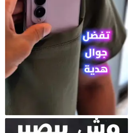
و
#موطن_التفوق
، بجمهوره
ومجتمعه العظيم، لا يستحق إلا
الأفضل، لا يستحق إلا أكبر أرينا
للرياضات الإلكترونية في العالم..
لا يستحق إلا
#SEFArena
pic.twitter.com/OWBE6BSJEB
— الاتحاد السعودي للرياضات
الإلكترونية (@Saudi_Esports)
April
10, 2025
الفوزان أشار أيضاً إلى أن SEF Arena ستكون قلب منظومة
الرياضات الإلكترونية في السعودية، موضحاً: