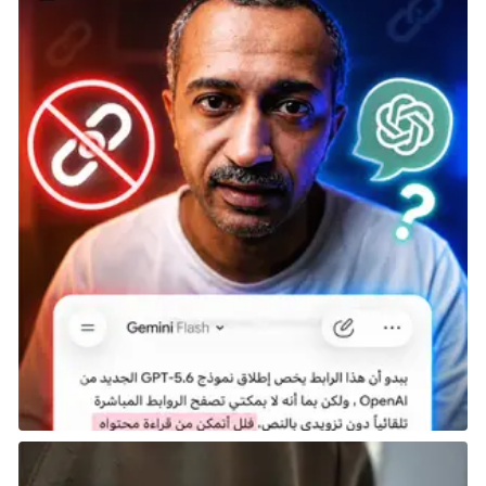
بتطبيق Nintendo Switch Online) ميزة تسمى
ZELDA
NOTES
. هذه الخدمة مخصصة لنسخ Nintendo Switch 2
Editions من اللعبتين لمساعدة اللاعبين على الوصول
لمناطق عديدة مثل العثور على ضريح صعب الوصول أو
Korok مختبئ مع تعليق من Princess Zelda بنفسها لم
يكن موجودًا في النسخ الأصلية من اللعبتين. ستتوفر
النسختين المحسنة مع صدور Nintendo Switch 2 بتاريخ 5
يونيو.
مغامرة منصات Kirby ثلاثية الأبعاد ستحصل على تحسين
في
Kirby and the Forgotten Land – Nintendo Switch 2
Edition + Star-Crossed World
. نيزك غامض يهبط في عالم
Kirby and the Forgotten Land ويرفع الستار عن قصة
جديدة لـKirby. عليه استعمال قدراته، مع Mouthful
Modes جديدة، لتخطي العقبات في هذه الأراضي المجهولة.
ستتوفر الإضافة مع باقة الترقية التي يمكن أن تُلعب بشكل
فردي أو جماعي محليًّا وتحسين كلي في أداء اللعبة. اقفز
في مغامرة Kirby الجديدة عند صدورها بتاريخ 28 أغسطس.