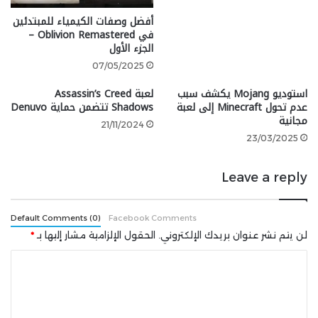
عبور بمركز أقل من المطلوب فسيتم إقصاؤه من
أفضل وصفات الكيمياء للمبتدئين
المنافسة. في طور Free Roam، يمكن للاعبين التجول خارج
في Oblivion Remastered –
المسارات والقيادة في أي مكان والتجول والاستكشاف
الجزء الأول
والتقاط الصور في المناطق الخلابة مع الأصدقاء.
07/05/2025
ستنطلق
Mario Kart World
على Nintendo Switch 2 في
استوديو Mojang يكشف سبب
لعبة Assassin’s Creed
الخامس من يونيو. ستتم مشاركة المزيد من المعلومات في
عدم تحول Minecraft إلى لعبة
Shadows تتضمن حماية Denuvo
بث Mario Kart World Direct بتاريخ 17 أبريل في تمام
مجانية
21/11/2024
الساعة الرابعة مساءً بتوقيت السعودية.
23/03/2025
Leave a reply
Default Comments (0)
Facebook Comments
لن يتم نشر عنوان بريدك الإلكتروني.
الحقول الإلزامية مشار إليها بـ
*
ا
ل
ت