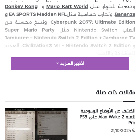
وحصرية للجهاز، مثل
Mario Kart World
و
Donkey Kong
Bananza
، وتجارب حماسية مثل
EA SPORTS
Madden NFL و
Cyberpunk 2077: Ultimate Edition
، ونسخ محسنة من
ألعاب Nintendo Switch مثل
Super Mario Party
Jamboree – Nintendo Switch 2 Edition + Jamboree TV
و
Civilization® VII – Nintendo Switch 2 Edition،
العديد
للمشاركة واللعب.
اظهر المزيد
google 2
مقالات ذات صلة
اضغط على الدواسة في
Mario Kart World
، تجربة جديدة
كليًا تدور في بيئة شاسعة ومترابطة. تسابق بسلاسة عبر
الكشف عن الأوضاع الرسومية
مسارات متصلة تقدم أسلوب سباق Mario Kart كما لم ترى
للعبة Alan Wake 2 على PS5
من قبل. يمكن لـ 24 متسابقًا التنافس في السباق. شارك
Pro
في طور Knockout Tour الجديد حيث ستتسابق بشكل
21/10/2024
متواصل عبر نقاط الملاحظة بدون توقف. إذا مر لاعب نقطة