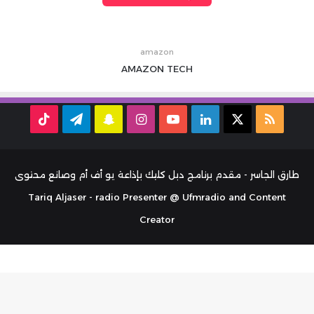
amazon
AMAZON
TECH
ملخص
‫X
لينكدإن
‫YouTube
انستقرام
سناب
تيلقرام
TikTok
الموقع
تشات
RSS
طارق الجاسر - مقدم برنامج دبل كليك بإذاعة يو أف أم وصانع محتوى
Tariq Aljaser - radio Presenter @ Ufmradio and Content
Creator