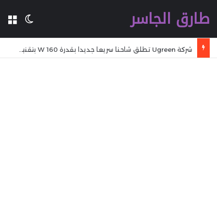
طارق الجاسر
ال
الوضع 
شركة Ugreen تطلق شاحنا سريعا جديدا بقدرة 160 W بتقنية GaN مع تقنية WiFi وكابل مدمج وشاشة