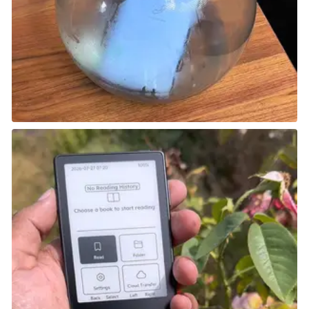
استخدم تحكم الفأرة في وحدات تحكم Joy-Con 2 واستمتع
بتجربة جديدة في
Drag x Drive
. لعبة 3 ضد 3 جديدة عبر
الشبكة،
Drag x Drive
(تنطق Drag and Drive) تتحدى
اللاعبين لاستخدام تحكم الفأرة مع وحدتي Joy-Con 2 في آن
واحد للحركة وزيادة السرعة وأداء الحركات البهلوانية
والتسديد. استعد عند صدور
Drag x Drive
على Nintendo
Switch 2 هذا الصيف.
من المتفهم أن اللاعبين يريدون الانطلاق (أو التسابق) مع
Nintendo Switch 2، ولكن يمكنهم أيضًا استكشاف العديد
من المزايا والتفاصيل في جهازهم الجديد. يمكن للاعبين
الدخول إلى صالة رقمية في
Nintendo Switch 2 Welcome
Tour
والتعلم عن مزايا Nintendo Switch 2 كتجارب اللعبة
المميزة. عن طريق تجربة المزايا في ألعاب مصغرة وطرق
أخرى، سيتعلم اللاعبون عن جهازهم الجديد بكل مزاياه
والطرق التي لم يعرفوا عنها من قبل.
Nintendo Switch 2
Welcome Tour
ستتوفر للشراء من Nintendo eShop بتاريخ
إطلاق Nintendo Switch 2 في 5 يونيو.