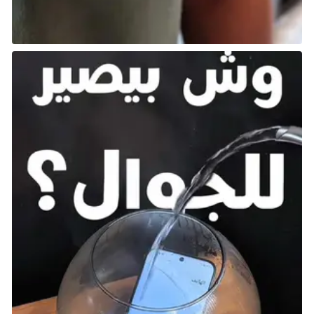
في
Pokémon Legends: Z-A – Nintendo Switch 2 Edition
،
يمكنك الاستمتاع بمغامرتك في Lumiose City على
Nintendo Switch 2 بدقة محسنة وإطارات أكثر سلاسة،
تصدر في أواخر 2025.
Kirby Air Riders
، لعبة جديدة أصلها من لعبة السباق
الحماسية Kirby Air Ride على جهاز Nintendo GameCube،
بإخراج ماساهيرو ساكوراي، مخرج سلسلة
Super Smash
Bros
.، أُعلنت لتصدر هذا العام. قدم العرض التشويقي دخولًا
دراميًّا لـKirby ومركبته Warp Star وبقية الـ Kirby Air
Riders على مركبات مختلفة على مسار السباق.
Kirby Air
Riders
ستحلق على Nintendo Switch 2 في عام 2025.