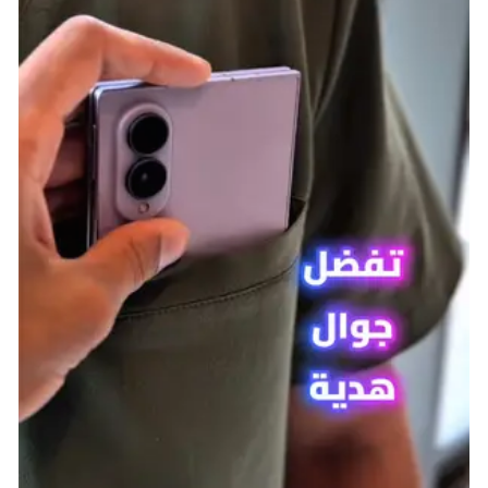
أعظم صائدة جوائز في المجرة، Samus Aran، تعود في
Metroid Prime 4: Beyond
. ستصدر اللعبة على كل من
جهازي Nintendo Switch و Nintendo Switch 2، مع إتاحة
التحكم الاعتيادي والتحكم بالفأرة باستخدام Joy-Con 2 في
نسخة Nintendo Switch 2 للتصويب بمدفع اليد الخاص
بـSamus بدقة أكثر وأداء محسن ورسومات محسنة. اختبر بين
وضع الجودة أو وضع الأداء، كل منهم يدعم HDR، حسب
رغبتك. اكتشف العالم الغامر بدقة 4K مع 60FPS أو تجربة
أكثر سلاسة بدقة 1080p مع 120FPS عندما تصدر اللعبة عام
2025.