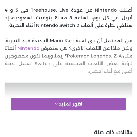
أعلنت Nintendo عن عودة Treehouse: Live في 3 و 4
أبريل. في كل يوم، الساعة 5 مساءً بتوقيت السعودية، إذ
سنلقي نظرة على ألعاب Nintendo Switch 2 أثناء التجربة.
من المحتمل أن نرى لعبة Mario Kart الجديدة قيد التجربة،
ولكن ماذا عن الألعاب الأخرى؟ هل ستعرض
Nintendo
ألعابًا
مثل Pokemon Legends: Z-A؟ ربما، وربما نكون محظوظين
لرؤية بعض الألعاب المحسنة على Switch تعمل بدقة
أعلى مع أداء أفضل.
اظهر المزيد
Join us on April 3rd and April 4th
at 7 a.m. PT each day for a
مقالات ذات صلة
Nintendo Treehouse: Live |