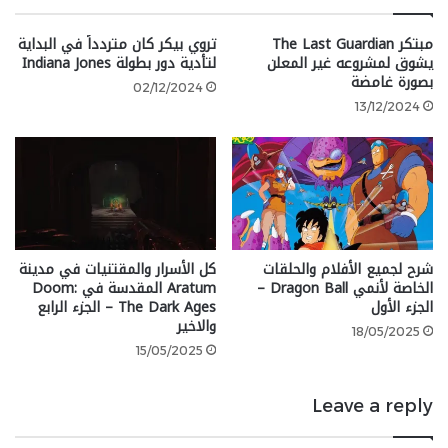
Nintendo Switch 2 presentation
مبتكر The Last Guardian
تروي بيكر كان متردداً في البداية
featuring hands-on gameplay of
يشوق لمشروعه غير المعلن
لتأدية دور بطولة Indiana Jones
بصورة غامضة
#NintendoSwitch2
02/12/2024
games!
13/12/2024
pic.twitter.com/gsi0MqyZyZ
google 2
— Nintendo of America
شرح لجميع الأفلام والحلقات
كل الأسرار والمقتنيات في مدينة
الخاصة لأنمي Dragon Ball –
Aratum المقدسة في Doom:
(@NintendoAmerica)
April 1,
الجزء الأول
The Dark Ages – الجزء الرابع
والاخير
2025
18/05/2025
15/05/2025
Leave a reply
شارك هذه الصفحة عبر