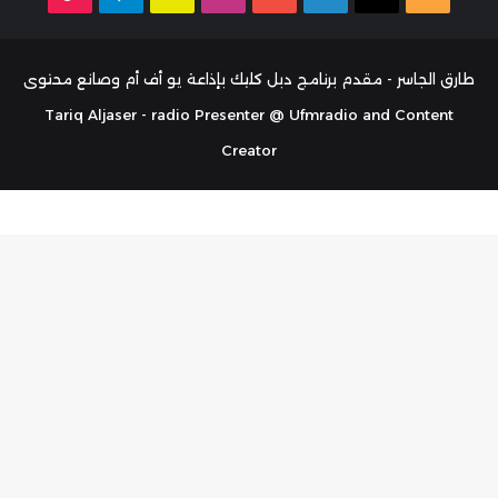
الموقع
تشات
RSS
طارق الجاسر - مقدم برنامج دبل كليك بإذاعة يو أف أم وصانع محتوى
Tariq Aljaser - radio Presenter @ Ufmradio and Content
Creator