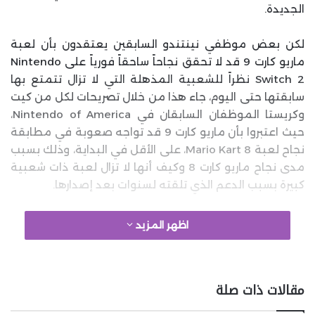
الجديدة.
لكن بعض موظفي نينتندو السابقين يعتقدون بأن لعبة
ماريو كارت 9 قد لا تحقق نجاحاً ساحقاً فورياً على Nintendo
Switch 2 نظراً للشعبية المذهلة التي لا تزال تتمتع بها
سابقتها حتى اليوم، جاء هذا من خلال تصريحات لكل من كيت
وكريستا الموظفان السابقان في Nintendo of America،
حيث اعتبروا بأن ماريو كارت 9 قد تواجه صعوبة في مطابقة
نجاح لعبة Mario Kart 8، على الأقل في البداية، وذلك بسبب
مدى نجاح ماريو كارت 8 وكيف أنها لا تزال لعبة ذات شعبية
كبيرة بسبب الدعم الذي تلقته لسنوات بعد إصدارها.
google 2
اظهر المزيد
وبالنظر إلى مدى صعوبة إقناع الطفل، على سبيل المثال،
مقالات ذات صلة
بشراء نظام جديد تمامًا لمجرد لعب ماريو كارت 9، والتي قد لا
تبدو مختلفة عن سابقتها بالنسبة لهؤلاء، يعتقد الموظفان