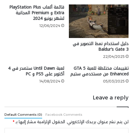
قائمة ألعاب PlayStation Plus
السابقان في شركة نينتندو أنه سيكون من الصعب على
Extra و Premium المجانية
اللعبة أن تحقق أفضل من الـ 75 مليون نسخة التي باعتها
لشهر يونيو 2024
ماريو كارت 8 حتى الآن والتي تجمع بين مبيعات نسخة Wii U
12/06/2024
ومبيعات نسخة Switch.
دليل استخدام نمط التصوير في
Baldur’s Gate 3
22/04/2025
تقييمات مختلطة للعبة GTA 5
لعبة Until Dawn ستصدر في 4
Enhanced من مستخدمي ستيم
أكتوبر على PS5 و PC
14/08/2024
05/03/2025
Leave a reply
Default Comments (0)
Facebook Comments
شارك هذه الصفحة عبر
لن يتم نشر عنوان بريدك الإلكتروني.
الحقول الإلزامية مشار إليها بـ
*
ا