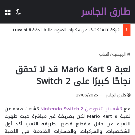
طارق الجاسر
ال
الوضع 
شركة KEF تكشف عن مكبرات الصوت عالية الدقة LS Luxe hi-fi مع محرك محوري coaxial driver ومنافذ HDMI وتقنية AirPlay
الرئيسية
/
ألعاب
لعبة Mario Kart 9 قد لا تحقق
نجاحًا كبيرًا على Switch 2
طارق الجاسر
27/03/2025
مع
كشف نينتندو عن Nintendo Switch 2
كشفت معه عن
لعبة Mario Kart 9 لكن بطريقة غير مباشرة حيث ظهرت
اللعبة من خلال مقطع قصير لطريقة اللعب أكد أول
الشخصيات، والمركبات، والمسارات القادمة في اللعبة