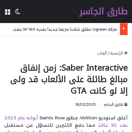
طارق الجاسر
ال
الوضع 
شركة Ugreen تطلق شاحنا سريعا جديدا بقدرة 160 W بتقنية GaN مع تقنية WiFi وكابل مدمج وشاشة
الرئيسية
/
ألعاب
Saber Interactive: زمن إنفاق
مبالغ طائلة على الألعاب قد ولى
إلا لو كانت GTA
طارق الجاسر
18/03/2025
أغلق استوديو Volition، مطور Saints Row
أبوابه عام 2023
بعد 30 عامًا
، مما دفع الكثيرين للتساؤل عن مستقبل