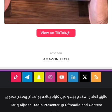
View on TikTok
amazon
AMAZON
TECH
ملخص
‫X
لينكدإن
‫YouTube
انستقرام
سناب
تيلقرام
TikTok
الموقع
تشات
RSS
طارق الجاسر - مقدم برنامج دبل كليك بإذاعة يو أف أم وصانع محتوى
Tariq Aljaser - radio Presenter @ Ufmradio and Content