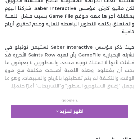
سلسلة ألعاب الجريمة المفتوحة. مصير السلسلة مجهول،
لكن ماثيو كارش، مؤسس Saber Interactive، شاركنا اليوم
بمقابلة أجراها معه موقع Game File بسبب فشل اللعبة
والمتعلق بكلفة التطوير الباهظة للغاية وعدم تحقيق أرباح
كافية.
حيث ذكر مؤسس Saber Interactive لستيفن توتيلو في
نشرته الإخبارية GameFile بأن لعبة Saints Row الأخيرة قد
فشلت لأنها لا تمتلك توجه محدد، والمطورين لا يعرفون ما
يجب أن يفعلوه، وهذه اللعبة أصبحت مكلفة مع مررو
الوقت، والتكلفة لم يتم تغطيتها بالأرباح والمبيعات، وهو ما
يجعل “إغلاق الاستوديو المطور” و”التسريحات” أمرًا حتميًا.
google 2
اظهر المزيد