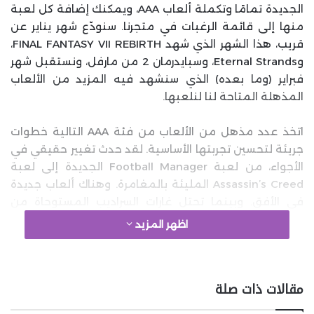
الجديدة تمامًا وتكملة ألعاب AAA، ويمكنك إضافة كل لعبة
منها إلى قائمة الرغبات في متجرنا. سنودّع شهر يناير عن
قريب، هذا الشهر الذي شهد FINAL FANTASY VII REBIRTH،
وEternal Strands، وسبايدرمان 2 من مارفل، ونستقبل شهر
فبراير (وما بعده) الذي سنشهد فيه المزيد من الألعاب
المذهلة المتاحة لنا لنلعبها.
اتخذ عدد مذهل من الألعاب من فئة AAA التالية خطوات
جريئة لتحسين تجربتها الأساسية. لقد حدث تغيير حقيقي في
الأجواء، من لعبة Football Manager الجديدة إلى لعبة
Assassin’s Creed المليئة بالمغامرة. وهناك ألعاب جديدة
في الأفق. وبينما تحتل غارات السراديب المستوحاة من
أعمال دانتي الصدارة، تتبعها محاكاة سايبربنك للحياة بطابع
اظهر المزيد
الخيال العلمي.
google 2
مقالات ذات صلة