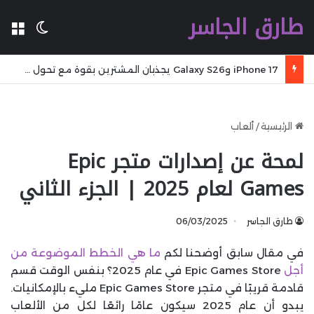
طارق الجاسر
ال
الوضع 
iPhone 17 وGalaxy S26 يجذبان المشترين بقوة مع تحول مفاجئ في سوق الهواتف الذكية
الرئيسية
/
ألعاب
لمحة عن إصدارات متجر Epic
Games لعام 2025 | الجزء الثاني
طارق الجاسر
06/03/2025
في مقال سابق أوضحنا لكم
ما هي الخطط الموضوعة من
أجل
Epic Games Store في عام 2025؟ بنفس الوقت قسم
قادمة قريبًا في متجر Epic Games Store مليء بالإمكانيات.
يبدو أن عام 2025 سيكون عامًا رائعًا لكل من الألعاب