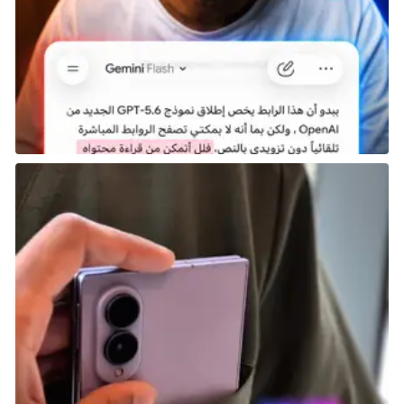
Dying Light الأصلية إلى تطوير طفرة خاصة به ليصبح
الوحش (Beast) الفخري.
Borderlands 4
تاريخ الإصدار: قادمة قريبًا