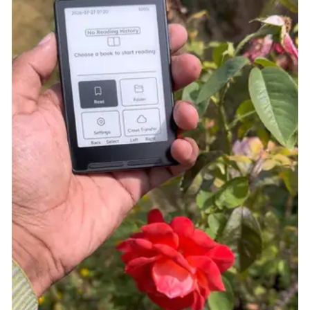
تاريخ الإصدار: 2025
إن سرقة الحلي دون أن يُقبض عليك أمر صعب بما فيه
الكفاية في لعبة اللاعب الفردي، ولكن لعبة Thick As
Thieves من وارين سبيكتور أدخلت عنصر تعدد اللاعبين
التنافسي إلى القصور المليئة بالفخاخ حيث تمارس مهنتك.
يجذب عالم الأحياء، الذي يعد مدينة مليئة بمخابئ الأثرياء
التي يمكن نهبها، العديد من اللصوص إلى المهام، حيث
يمكنهم الهجوم في أي وقت. التخطيط العميق لأنظمة
الأمان أمر جيد – ولكن يمكن أن ينقض لاعب آخر ويستولي