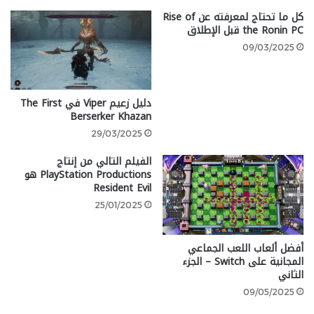
كل ما تحتاج لمعرفته عن Rise of
يمكنكم الاطلاع على
الجزء الأول من هنا
.
the Ronin PC قبل الإطلاق
Subnautica 2
09/03/2025
دليل زعيم Viper في The First
Berserker Khazan
29/03/2025
الفيلم التالي من إنتاج
PlayStation Productions هو
Resident Evil
25/01/2025
أفضل ألعاب اللعب الجماعي
المجانية على Switch – الجزء
تاريخ الإصدار: قادمة قريبًا
الثاني
09/05/2025
شكّلت لعبتا Subnautica السابقتان سلسلة من ألعاب