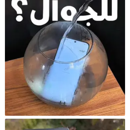
تاريخ الإصدار: قادمة قريبًا
عكفت شركة Saber Interactive ببطء على تطوير
التكنولوجيا التي تقوم عليها RoadCraft عبر عدد من
الألعاب، حيث قامت بتشغيل محرك جديد بينما أعطتنا لعبة
SnowRunner وExpeditions: A MudRunner Game.
وتعتمد RoadCraft على كليهما، حيث تحول اللاعب إلى
مدير إغاثة في حالات الكوارث على مستوى عالٍ مكلف
بتوجيه أسطول من سائقي وعناصر الإنقاذ لإعادة البناء.
ستظل عالقًا في الوحل، لكنك ستكون مسؤولاً أيضًا عن
توجيه استجابة واسعة النطاق لأي شيء تلقيه عليك اللعبة.
Thick As Thieves