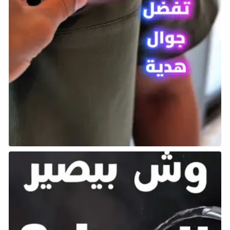
أظهرت لمحة موجزة عن مستقبل سلسلة Borderlands
أربعة من صائدي الخزائن (Vault Hunters) الجدد، وكوكب
Kairos الجديد الذي يتميز بعالم مفتوح سلس (جميع
الألعاب السابقة كانت تحتوي على مستويات ضخمة ولكن
منفصلة)، والفوضى المعتادة من المسوخ والدمار. وهناك
المزيد في المستقبل، لكن Gearbox لم تفشل أبدًا في
تقديم الأفضل حتى الآن.
RoadCraft