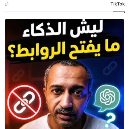
‫TikTok
تاريخ الإصدار: قادمة قريبًا
اخرج من المدينة (The City) في هذه العودة المستقلة إلى
Dying Light. ستلعب مرة أخرى بشخصية بطل السلسلة
الأصلي Kyle Crane، وستستكشف غابات Castor Woods،
وهي وجهة سياحية سابقة. لا يوجد سياح هنا الآن، ولكن
هناك قرى مليئة بالمصابين، والكثير من الأماكن التي يمكن
الركض والقفز حولها (وفوقها). قادت تضحية Kyle في لعبة