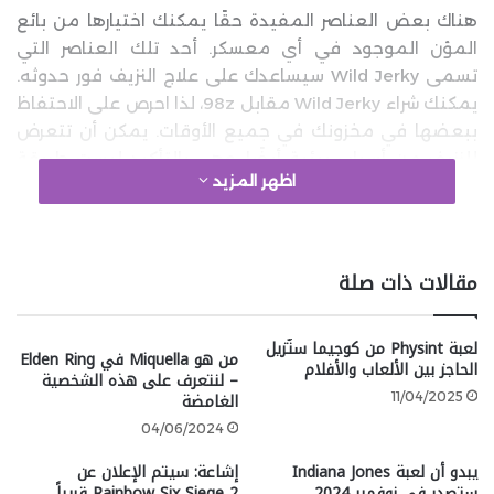
هناك بعض العناصر المفيدة حقًا يمكنك اختيارها من بائع
المؤن الموجود في أي معسكر. أحد تلك العناصر التي
تسمى Wild Jerky سيساعدك على علاج النزيف فور حدوثه.
يمكنك شراء Wild Jerky مقابل 98z، لذا احرص على الاحتفاظ
ببعضها في مخزونك في جميع الأوقات. يمكن أن تتعرض
للنزيف من أسباب بيئية أيضًا، وهي بالتأكيد ليست طريقة
اظهر المزيد
ممتعة للموت.
google 2
مقالات ذات صلة
لاحظ أنك ستقلل من سرعة حركتك عندما تستهلك مادة
لعبة Physint من كوجيما ستُزيل
من هو Miquella في Elden Ring
مثل Wild Jerky. فقط ضع ذلك في اعتبارك في حال كنت
الحاجز بين الألعاب والأفلام
– لنتعرف على هذه الشخصية
في منتصف المعركة. يمكنك أيضًا استدعاء سيكريت الخاص
الغامضة
11/04/2025
بك قبل استهلاك وايلد جيركي إذا كنت لا تريد أن تتباطأ
04/06/2024
حركتك وتصبح هدفًا سهلًا.
يبدو أن لعبة Indiana Jones
إشاعة: سيتم الإعلان عن
ستصدر في نوفمبر 2024
Rainbow Six Siege 2 قريباً