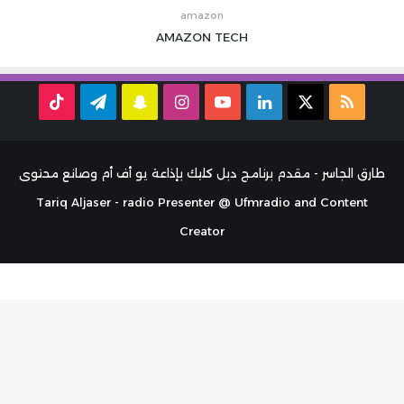
amazon
AMAZON
TECH
ملخص
‫X
لينكدإن
‫YouTube
انستقرام
سناب
تيلقرام
TikTok
الموقع
تشات
RSS
طارق الجاسر - مقدم برنامج دبل كليك بإذاعة يو أف أم وصانع محتوى
Tariq Aljaser - radio Presenter @ Ufmradio and Content
Creator