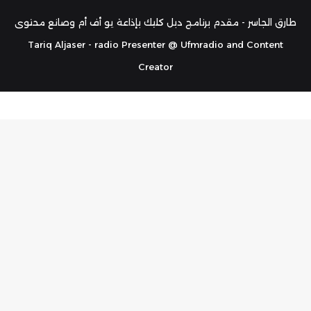
RSS
طارق الجاسر - مقدم برنامج دبل كليك بإذاعة يو أف أم وصانع محتوى
Tariq Aljaser - radio Presenter @ Ufmradio and Content
Creator