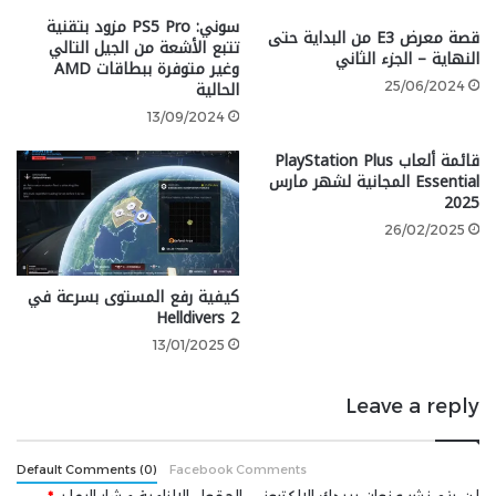
تم إطلاق Tekken 8 على PlayStation 5 وXbox Series
سوني: PS5 Pro مزود بتقنية
والحاسب الشخصي عبر Steam في 26 يناير 2024.
قصة معرض E3 من البداية حتى
تتبع الأشعة من الجيل التالي
النهاية – الجزء الثاني
وغير متوفرة ببطاقات AMD
الحالية
25/06/2024
13/09/2024
قائمة ألعاب PlayStation Plus
Essential المجانية لشهر مارس
2025
26/02/2025
كيفية رفع المستوى بسرعة في
Helldivers 2
13/01/2025
شارك هذه الصفحة عبر
Leave a reply
Default Comments (0)
Facebook Comments