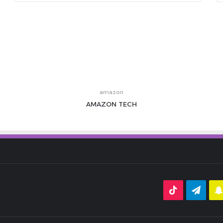
amazon
AMAZON
TECH
قرام
سناب
تيلقرام
‫TikTok
تشات