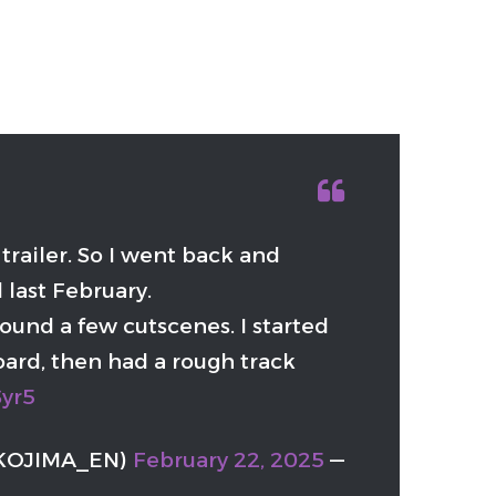
t trailer. So I went back and
 last February.
round a few cutscenes. I started
oard, then had a rough track
Syr5
February 22, 2025
— HIDEO_KOJIMA (@HIDEO_KOJIMA_EN)