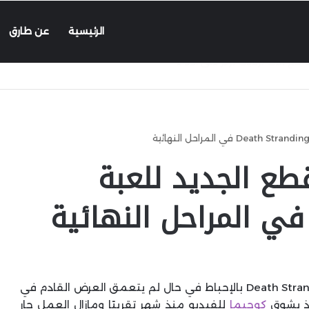
الرئيسية
عن طارق
طع الجديد للعبة
سيصاب الكثير من منتظري Death Stranding 2: On the Beach بالإحباط في حال لم يتعمق العرض القادم في
إذ يشوق
كوجيما
للفيديو منذ شهر تقريبًا ومازال العمل جارٍ