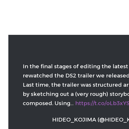
In the final stages of editing the lates
rewatched the DS2 trailer we released
Last time, the trailer was structured a
by sketching out a (very rough) storyb
composed. Using…
https://t.co/oLb3xY