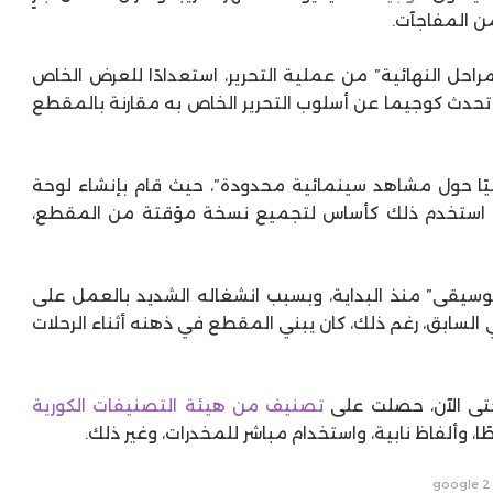
من المفاجآت.
احل النهائية” من عملية التحرير، استعدادًا للعرض الخاص
دة جديدة، تحدث كوجيما عن أسلوب التحرير الخاص به مقارنة بالمقطع
نيًا حول مشاهد سينمائية محدودة”، حيث قام بإنشاء لوحة
م استخدم ذلك كأساس لتجميع نسخة مؤقتة من المقطع،
وسيقى” منذ البداية، وبسبب انشغاله الشديد بالعمل على
 السابق، رغم ذلك، كان يبني المقطع في ذهنه أثناء الرحلات
حتى الآن، حصلت على
تصنيف من هيئة التصنيفات الكورية
، وألفاظ نابية، واستخدام مباشر للمخدرات، وغير ذلك.
google 2