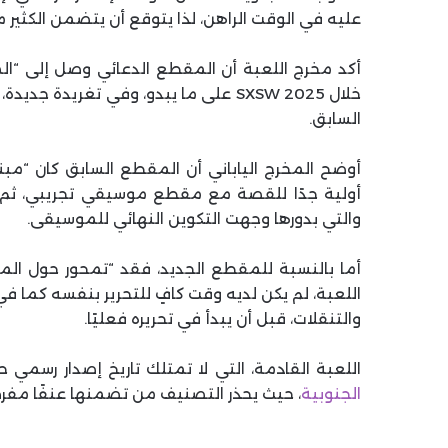
عليه في الوقت الراهن، لذا يتوقع أن يتضمن الكثير 
أكد مخرج اللعبة أن المقطع الدعائي وصل إلى “المر
خلال SXSW 2025 على ما يبدو، وفي تغري
السابق.
أوضح المخرج الياباني أن المقطع السابق كان “مب
أولية جدًا للقصة مع مقطع موسيقي تجريبي، ث
والتي بدورها وجهت التكوين النهائي للموسيقى.
أما بالنسبة للمقطع الجديد، فقد “تمحور حول الم
اللعبة، لم يكن لديه وقت كافٍ للتحرير بنفسه كما في
والتنقلات، قبل أن يبدأ في تحريره فعليًا.
اللعبة القادمة، التي لا تمتلك تاريخ إصدار رسمي 
الجنوبية
، حيث يحذر التصنيف من تضمنها عنفًا مفرطًا