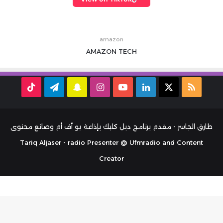
amazon
AMAZON
TECH
ملخص
‫X
لينكدإن
‫YouTube
انستقرام
سناب
تيلقرام
TikTok
الموقع
تشات
RSS
طارق الجاسر - مقدم برنامج دبل كليك بإذاعة يو أف أم وصانع محتوى
Tariq Aljaser - radio Presenter @ Ufmradio and Content
Creator