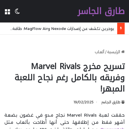
طارق الجاسر
ال
الوضع 
يوجرين تكشف عن إصدارات Nexode وMagFlow Air: طاقة صغيرة، دايم معك
الرئيسية
/
ألعاب
تسريح مخرج Marvel Rivals
وفريقه بالكامل رغم نجاح اللعبة
المبهر!
طارق الجاسر
19/02/2025
حققت لعبة Marvel Rivals نجاح مدوٍ في غضون بضعة
أشهر فقط من إطلاقها، حتى أنها أطاحت بألعاب مثل