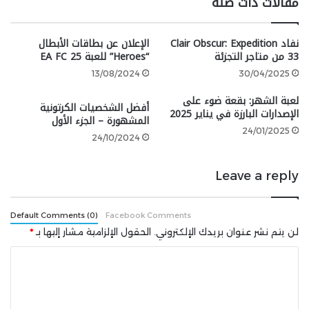
مقالات ذات صلة
إلى تقليص التكاليف، فمؤخرًا، أعلن استوديو Liquid
Swords، الذي يقع في السويد وتموله Netease، عن
نفاد Clair Obscur: Expedition
الإعلان عن بطاقات الأبطال
عمليات تسريح أيضًا، ومهما كان السبب أو التغييرات التي
33 من متاجر التجزئة
“Heroes” للعبة EA FC 25
تخطط لها Netease، فقد يكون ذلك بمثابة ضربة للعبة
13/08/2024
30/04/2025
Marvel Rivals.
لعبة الشهر: بقعة ضوء على
أفضل الشخصيات الكرتونية
الإصدارات البارزة في يناير 2025
ربما كان لدى الفريق المسرح الكثير من المحتوى المخطط
المشهورة – الجزء الأول
له، ولكن مثل هذا التحول في التوجه الإبداعي قد يؤثر سلبًا
24/01/2025
24/10/2024
على مستقبل اللعبة.
Leave a reply
شارك هذه الصفحة عبر
Default Comments (0)
Facebook Comments
لن يتم نشر عنوان بريدك الإلكتروني.
الحقول الإلزامية مشار إليها بـ
*
ا
ل
ت