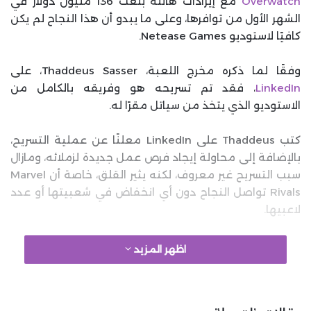
Overwatch
مع إيرادات هائلة بلغت 136 مليون دولار في
الشهر الأول من توافرها، وعلى ما يبدو أن هذا النجاح لم يكن
كافيًا لاستوديو Netease Games.
وفقًا لما ذكره مخرج اللعبة، Thaddeus Sasser، على
LinkedIn
، فقد تم تسريحه هو وفريقه بالكامل من
الاستوديو الذي يتخذ من سياتل مقرًا له.
كتب Thaddeus على LinkedIn معلنًا عن عملية التسريح،
بالإضافة إلى محاولة إيجاد فرص عمل جديدة لزملائه، ومازال
سبب التسريح غير معروف، لكنه يثير القلق، خاصة أن Marvel
Rivals تواصل النجاح دون أي انخفاض في شعبيتها أو عدد
لاعبيها.
google 2
اظهر المزيد
على الرغم من هذا النجاح الكبير، يبدو أن Netease تسعى