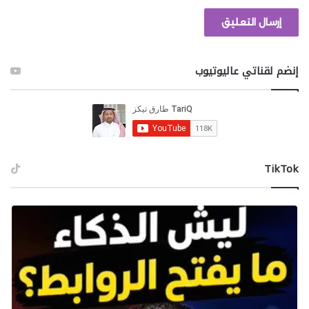
إنضم لقناتي عاليوتيوب
‫TikTok