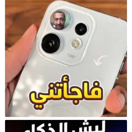
تمثل الإصدارات الأولى من سلسلة NBA 2K نموذجًا مثاليًّا
لتصميم أوضاع المسيرة، وتبرز NBA 2K16 كواحدة من أبرز تلك
الإصدارات. قدمت اللعبة توازنًا بين العمق وسهولة التعلم،
دون التعقيد المفرط، مما جعلها ممتعة ومناسبة
للمبتدئين والمخضرمين على حد سواء.
تميزت اللعبة بغياب استراتيجيات الربحية المبالغ فيها التي
أصبحت شائعة في الإصدارات اللاحقة، حيث ركزت على تقديم
تجربة ممتعة قبل كل شيء. ورغم أن القصة لم تكن معقدة
بشكل كبير، إلا أنها كانت مثيرة بما يكفي للحفاظ على تفاعل