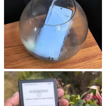
تفاعل اللاعبين.
كانت إضافة المشاهد السينمائية مثيرة للإعجاب وقتها، مما
أضفى لمسة من الانغماس لمن يحبون الشعور بأنهم جزء
من القصة. من دخول النجوم إلى الملاعب الكبرى واحتفالات
التتويج النابضة بالحياة، تجسد PES 2013 رحلة الرياضي
المحترف بتفاصيل لا تُنسى.
College Football 25
وضع Road To Glory يقدم تجربة رائعة