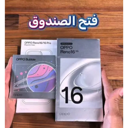
ESPN NFL 2K5
لعبة كلاسيكية لا زالت حية بفضل مجتمع
التعديلات
المنصات: PlayStation 2، Xbox
المطور: Visual Concepts
تاريخ الإصدار: 20 يونيو 2004
النوع: رياضة