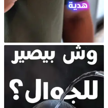
المنصات: Xbox 360، PlayStation 3، PlayStation 2،
PlayStation Portable، Wii، 3DS، PC
المطور: Konami
تاريخ الإصدار: 20 سبتمبر 2012
النوع: رياضة
بالنسبة للاعبين الذين يبحثون عن تجربة عميقة في وضع
المسيرة، تقدم PES 2013 واحدة من أكثر الخيارات إثارة في
ألعاب كرة القدم. رغم أن أسلوب اللعب يبدو أقرب إلى الأركيد
بمعايير اليوم، إلا أن وضع Become A Legend يظل أحد أبرز
مميزاتها بفضل آلياته المصمَّمة بعناية التي تحافظ على