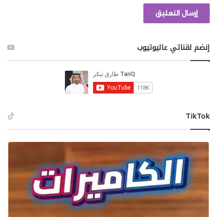
هاميلتون أو ماكس فيرستابن لأول مرة. تضيف هذه الميزة
عمقًا جديدًا حيث يمكن للاعبين استخدام إحصائيات هؤلاء
السائقين وأهدافهم طويلة المدى، إلى جانب مواجهة
تحديات ديناميكية مرتبطة بإرثهم.
إنضم لقناتي عاليوتيوب
لزيادة الواقعية، تتضمن اللعبة اجتماعات سرية تحاكي
المفاوضات الحساسة، بينما تعكس خصائص السيارات مزايا
وعيوب كل فريق. يمكن للاعبين تحديد أولويات التطوير عند
الحصول على مركز السائق الرئيسي. أما وضع My Team،
‫TikTok
فيلبي رغبات من يفضلون إدارة الجوانب الشاملة لفريق F1
خلال الموسم.
NBA 2K16
أسلوب لعب بسيط لكنه ممتع