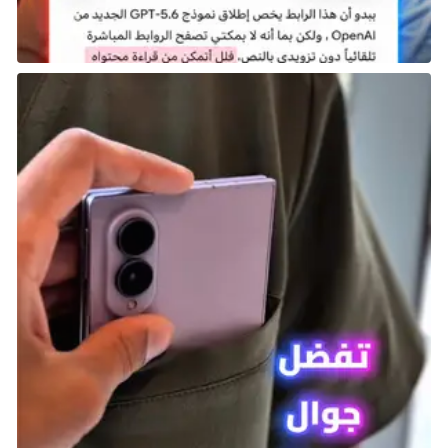
يفضل البعض الأسلوب البسيط للإصدارات القديمة، بينما
يميل آخرون إلى التعقيد الموجود في إصدارات المحاكاة
الحديثة. تحقق FIFA 23 توازنًا بين الاثنين، حيث تقدم آليات
لعب ممتازة، خاصة في وضع المسيرة القوي والذي يبرز
بشكل خاص.
تزداد التجربة انغماسًا عند اللعب ضمن أفضل الدوريات
الأوروبية، سواء كلاعب فردي أو كمدير فريق. توفر الفرق
واللاعبون المرخصون بشكل كامل إحساسًا قويًّا بالواقعية،
مما يعزز ارتباط المعجبين بعالم كرة القدم الحقيقي.
PES 2013
وضع مسيرة مميز مع Become A Legend