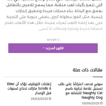
التي تتميز بآليات لعب متقنَة، مما يسمح للاعبين بالتفاعل
بعمق مع الرحلة. بناء مسارات فريدة وتحقيق إنجازات
رئيسية، مثل الفوز ببطولة كبرى، يضفي حيوية على التجربة.
حتى بعد إعادة اللعب لمرات عديدة، تظل هذه الألعاب تقدم
قصصًا جديدة ومثيرة ولحظات لا تُنسى.
google 2
اظهر المزيد
Motorsport Manager
مقالات ذات صلة
لعبة رائعة لعشاق رياضات المحركات
سوني قدمت اعتراضًا على طلب
إعلانات التوظيف تؤكد أن Elder
تسجيل علامة تجارية باسم
Scrolls 6 مازالت تحتاج لسنوات
Naughty Cat للتشابه مع
قبل الإصدار
Naughty Dog
29/03/2025
05/06/2025