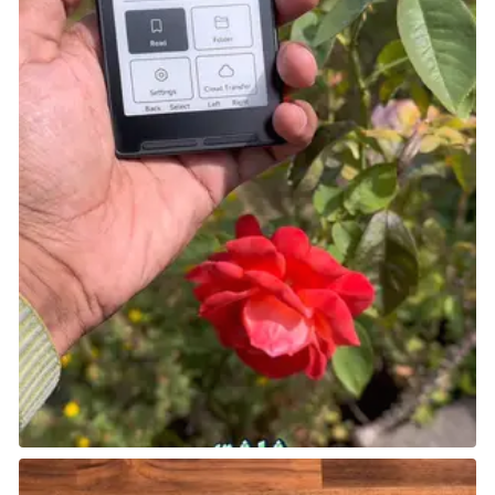
رغم أن كرة القدم الجامعية تشترك في العديد من الأساسيات
مع دوري NFL، إلا أن هناك فروقًا رئيسية تجعلها مميزة،
وCollege Football 25 تنجح في تمثيل هذه التفاصيل. تُعَدُّ
اللعبة واحدة من أفضل ألعاب محاكاة كرة القدم الأمريكية
التي تأخذ اللاعبين في رحلة تطوير المواهب الواعدة التي
تسعى لتحقيق أحلامها الجامعية.
يبرز وضع Road to Glory بشكل خاص، حيث يتجاوز حدود
الملعب ليشمل إدارة حياة اللاعب الشخصية لضمان بقائه
في أفضل حالة. كما يمكن نقل اللاعب من College
Football 25 إلى Madden NFL، مما يسمح بمواصلة الرحلة
بسلاسة في عالم كرة القدم الأمريكية.