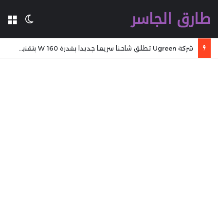
طارق الجاسر
ال
الوضع 
شركة Ugreen تطلق شاحنا سريعا جديدا بقدرة 160 W بتقنية GaN مع تقنية WiFi وكابل مدمج وشاشة