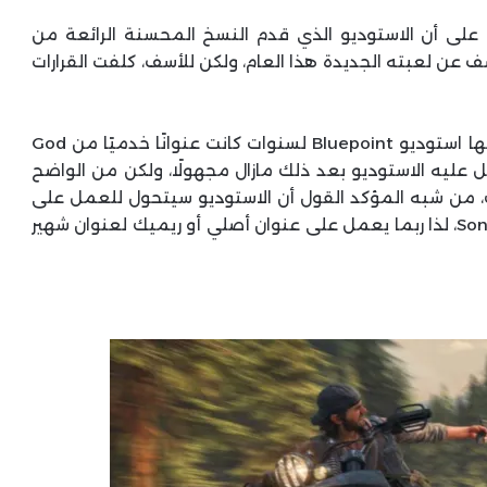
على أن الاستوديو الذي قدم النسخ المحسنة الرائعة من
Shadow of th و Demon’s Souls سيكشف عن لعبته الجديدة هذا العام، ولكن للأسف، كلفت القرارات
كشفت التقارير الأخيرة أن اللعبة التي كان يعمل عليها استوديو Bluepoint لسنوات كانت عنوانًا خدميًا من God
سيعمل عليه الاستوديو بعد ذلك مازال مجهولًا، ولكن من الواضح
ك، من شبه المؤكد القول أن الاستوديو سيتحول للعمل على
ألعاب فردية مع تراجع هوس الألعاب الخدمية من Sony، لذا ربما يعمل على عنوان أصلي أو ريميك لعنوان شهير