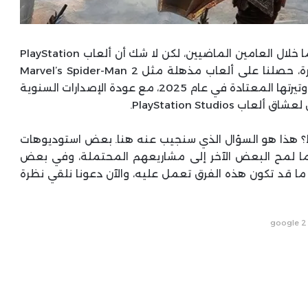
شهدت إصدارات Sony الحصرية أداءً متباينًا إلى حد ما خلال العامين الماضيين، لكن لا شك أن ألعاب PlayStation
الحصرية تظل أكبر نقاط قوته، فحتى خلال تلك الفترة، حصلنا على ألعاب مذهلة مثل Marvel’s Spider-Man 2
، ومع تأكيد Sony أنها تعتزم العودة إلى وتيرتها المعتادة في عام 2025، مع عودة الإصدارات السنوية
PlayStation Studi.
 تعمل عليه استوديوهات Sony بالضبط؟ هذا هو السؤال الذي سنجيب عنه هنا. بعض استوديوهات
 بينما لمح البعض الآخر إلى مشاريعهم المحتملة، وفي بعض
ا قد تكون هذه الفرق تعمل عليه، والآن دعونا نلقي نظرة
google 2