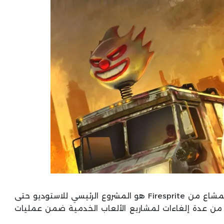
كان من المفترض أن يكون إحياء Twisted Metal المشاع من Firesprite هو المشروع الرئيسي للاستوديو حتى
ًا من عدة إلغاءات لمشاريع الألعاب الخدمية ضمن عمليات