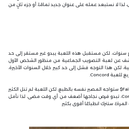
ا لا نستبعد عمله على عنوان جديد تمامًا، أو جزء ثانٍ من
Fai$ من Haven Studios منذ بضع سنوات، لكن مستقبل هذه اللعبة يبدو غير مستقر إلى حد
 الكشف عن لعبة التصويب الجماعية من منظور الشخص الأول
لعاب الخدمية، لكن هذا التوجه فشل إلى حد كبير خلال السنوات الأخيرة،
ما حدث للعبة Concord لا يعني بالضرورة أن Fairgame$ ستواجه المصير نفسه بالطبع، لكن اللعبة لم تنل الكثير
من الثقة منذ البداية، والآن، في عالم ما بعد Concord، تبدو فرص نجاحها أضعف من أي وقت مضى، لذا نأمل
مرة)، ستترك انطباعًا أقوى بكثير.