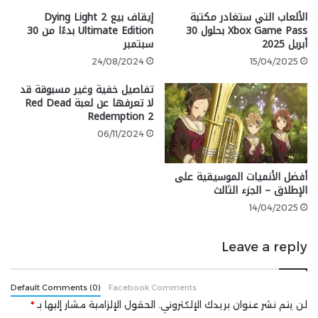
”أردنا أن نطلق العنان لأنفسنا بشكل
الألعاب التي ستغادر مكتبة
إيقاف بيع Dying Light 2
أساسي لابتكار أشياء مثل Atlan
Xbox Game Pass بحلول 30
Ultimate Edition بدءًا من 30
أبريل 2025
سبتمبر
وتجربة الميكانيكية وتجربة التنين.
24/08/2024
15/04/2025
كلاهما تقريبًا مثل الألعاب المصغرة
تفاصيل خفية وغير مسبوقة قد
داخل اللعبة. نحن نعلم أن الناس
لا تعرفها عن لعبة Red Dead
Redemption 2
يأتون إلى ألعاب DOOM الحديثة
06/11/2024
للعب أطوار القصة، لذا قررنا أن نضع
كل جهودنا وراء ذلك وأن نصنع أكبر
أفضل الأنميات الموسيقية على
وأفضل لعبة DOOM صنعناها على
الإطلاق – الجزء الثالث
الإطلاق.“
14/04/2025
Leave a reply
في جلسة منفصلة للأسئلة والأجوبة (عبر Eurogamer)، ردد
المخرج هوغو مارتن تصريحات ستراتون وأوضح أن قرار التخلي
Default Comments (0)
Facebook Comments
عن اللعب الجماعي والتركيز فقط على حملة اللاعب الفردي
لن يتم نشر عنوان بريدك الإلكتروني.
الحقول الإلزامية مشار إليها بـ
*
سمح لشركة ID Software بتضمين ميكانيكية Atlan والتنين