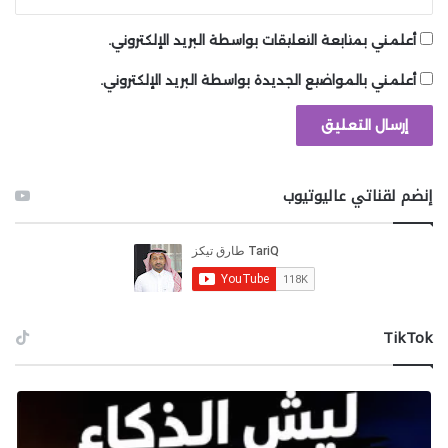
التجربة للاعبين.“
أعلمني بمتابعة التعليقات بواسطة البريد الإلكتروني.
أعلمني بالمواضيع الجديدة بواسطة البريد الإلكتروني.
بالطبع، مع تأكيد أن DOOM The Dark Ages ستتضمن أكبر
طور قصة لـ ID Software على الإطلاق ”إلى حد كبير“ – نظرًا
لطبيعة عالمها شبه المفتوح وتركيزها الموسع على
الاستكشاف – من العدل أن نقول إنها لن تفتقر إلى
المحتوى، سواء غاب طور اللعب الجماعي أم لا. بالإضافة إلى
إنضم لقناتي عاليوتيوب
ذلك، ستتلقى لعبة التصويب أيضًا إضافة قصصية ما بعد
الإطلاق.
سيتم إطلاق DOOM The Dark Ages
في 15 مايو لأجهزة
Xbox Series X/S وPS5 والحاسب الشخصي
.
‫TikTok
شارك هذه الصفحة عبر