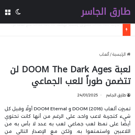
طارق الجاسر
ال
الوضع 
شركة Ugreen تطلق شاحنا سريعا جديدا بقدرة 160 W بتقنية GaN مع تقنية WiFi وكابل مدمج وشاشة
الرئيسية
/
ألعاب
لعبة DOOM The Dark Ages لن
تتضمن طوراً للعب الجماعي
طارق الجاسر
24/01/2025
تميزت ألعاب DOOM (2016) و DOOM Eternal أولًا وقبل كل
شيء كتجربة لاعب واحد، على الرغم من أنها كانت تحتوي
أيضًا على نمط لعب جماعي لعب به عدد لا بأس به من
اللاعبين واستمتعوا به. ولكن مع الإصدار التالي من