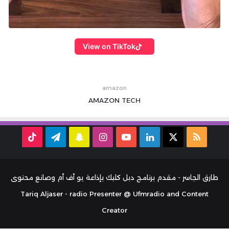
View on TikTok
amazon
AMAZON
TECH
ملخص
‫X
لينكدإن
‫YouTube
انستقرام
سناب
تيلقرام
TikTok
الموقع
تشات
RSS
طارق الجاسر - مقدم برنامج دبل كليك بإذاعة يو أف أم وصانع محتوى
Tariq Aljaser - radio Presenter @ Ufmradio and Content
Creator