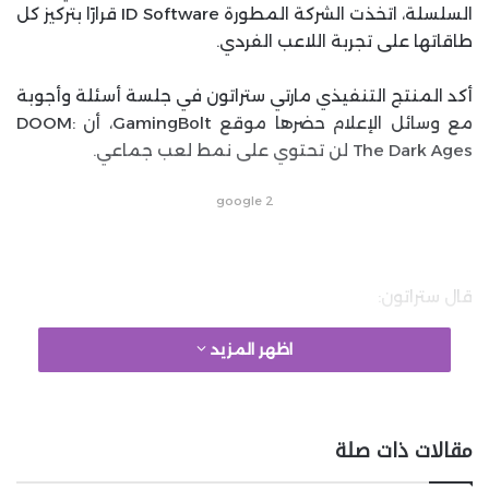
السلسلة، اتخذت الشركة المطورة ID Software قرارًا بتركيز كل
طاقاتها على تجربة اللاعب الفردي.
أكد المنتج التنفيذي مارتي ستراتون في جلسة أسئلة وأجوبة
مع وسائل الإعلام حضرها موقع GamingBolt، أن DOOM:
The Dark Ages لن تحتوي على نمط لعب جماعي.
google 2
قال ستراتون:
اظهر المزيد
مقالات ذات صلة
”لقد اتخذنا هذا القرار منذ البداية“.