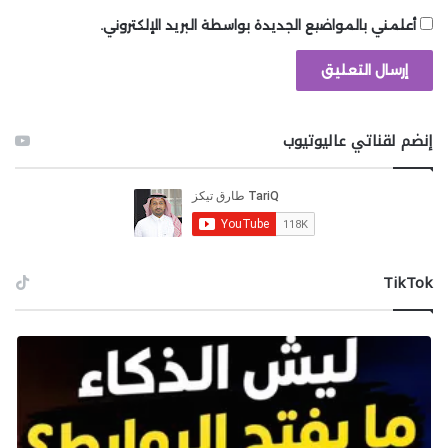
استحوذت عليها Microsoft، ستكون متاحة لمشتركي Game
أعلمني بالمواضيع الجديدة بواسطة البريد الإلكتروني.
Pass منذ اليوم الأول. الطلبات المسبقة مفتوحة الآن. وقد
علمنا مؤخراً بأن لعبة DOOM The Dark Ages
تدعم
الترجمة العربية للنصوص والقوائم
.
إنضم لقناتي عاليوتيوب
شارك هذه الصفحة عبر
‫TikTok