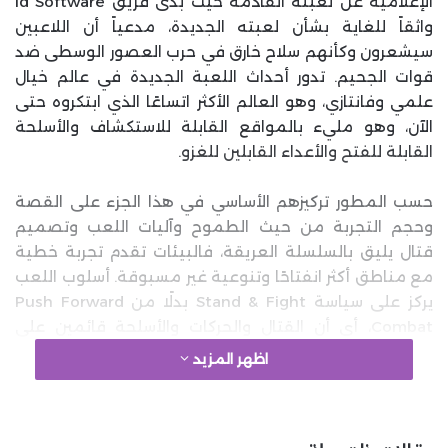
الإعلامية عن لعبته القادمة حيث بدى فريق id Software
واثقاً للغاية بشأن لعبته الجديدة، مدعياً أن اللاعبين
سيشعرون وكأنهم سلاح خارق في حرب العصور الوسطى ضد
قوات الجحيم. تدور أحداث اللعبة الجديدة في عالم خيال
علمي وفانتازي، وهو العالم الأكثر اتساعًا الذي ابتكروه حتى
الآن، وهو مليء بالمواقع القابلة للاستكشاف والأسلحة
القابلة للفتح والأعداء القابلين للغزو.
حسب المطور تركيزهم الأساسي في هذا الجزء على القصة
وحجم التجربة من حيث الطموح وآليات اللعب وتصميم
قتال يليق بالسلسلة العريقة، فالبيئات تقدم تجربة خطية
مع مناطق أكثر انفتاحًا وتنوعية غير مسبوقة. أسلوب اللعب
يركز على سياسة Stand & Fight بدلًا من Push Forward
Combat، أي أن القتال والحركات والأسلحة قائمين على
قدرتك على الصد ورد الضربات وإلحاق الضرر وأنت في مكانك.
اظهر المزيد
ويمكنك قيادة تنين وآلية عسكرية عملاقة في مراحل
محددة في التجربة.