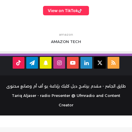
View on TikTok
amazon
AMAZON
TECH
ملخص
‫X
لينكدإن
‫YouTube
انستقرام
سناب
تيلقرام
TikTok
الموقع
تشات
RSS
طارق الجاسر - مقدم برنامج دبل كليك بإذاعة يو أف أم وصانع محتوى
Tariq Aljaser - radio Presenter @ Ufmradio and Content
Creator