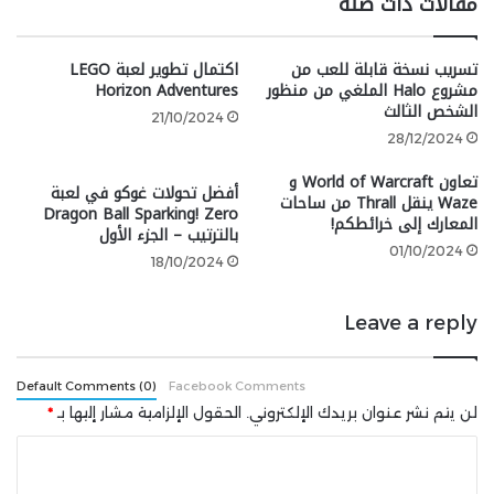
مقالات ذات صلة
google 2
تسريب نسخة قابلة للعب من
اكتمال تطوير لعبة LEGO
مشروع Halo الملغي من منظور
Horizon Adventures
بالطبع، هناك العديد من الأدوات الرائعة الجديدة، وعلى
الشخص الثالث
21/10/2024
رأسها منشار الدرع، الذي يمكنه الصد والرمي. أُضيفت أيضًا
28/12/2024
بعض أسلحة المشاجرة لمضاعفة إحساس القرون الوسطى،
تعاون World of Warcraft و
لذا سيكون لدى اللاعبين سوط حديدي وقفاز مكهرب
أفضل تحولات غوكو في لعبة
Waze ينقل Thrall من ساحات
وصولجان مسنن لضرب الأعداء به، حتى أنها تأتي مع
Dragon Ball Sparking! Zero
المعارك إلى خرائطكم!
بالترتيب – الجزء الأول
مجموعات وترقيات خاصة بها. وغني عن القول، أن هناك
01/10/2024
الكثير من الأسلحة القوية المدمرة أيضًا، لأنها لا تزال لعبة
18/10/2024
DOOM في النهاية. فالأسلحة مستوحاة من أدوات التعذيب
في العصور الوسطى مثل قاذف الجماجم والدروع
Leave a reply
والسلاسل.
Default Comments (0)
Facebook Comments
يعد القضاء على الأعداء بأن يكون القضاء على الأعداء أكثر
لن يتم نشر عنوان بريدك الإلكتروني.
الحقول الإلزامية مشار إليها بـ
*
روعة هذه المرة، وذلك بفضل نظام Glory Kill الجديد الذي
ا
يقال إنه سيكون تحت سيطرة اللاعب بالكامل أي أنه
سيمكنك تحريك البطل أثناء إتمام الضربة القاضية. مهما بدا
ل