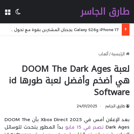
طارق الجاسر
ال
الوضع 
iPhone 17 وGalaxy S26 يجذبان المشترين بقوة مع تحول مفاجئ في سوق الهواتف الذكية
الرئيسية
/
ألعاب
لعبة DOOM The Dark Ages
هي أضخم وأفضل لعبة طورها id
Software
طارق الجاسر
24/01/2025
بعد الإعلان أمس في Xbox Direct 2025 بأن DOOM The
Dark Ages
تصدر في 15 مايو
بدأ المطور يتحدث للوسائل