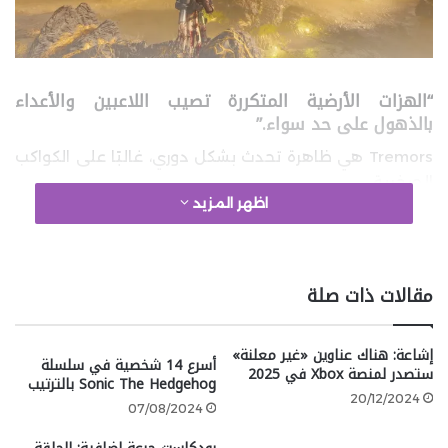
“الهزات الأرضية المتكررة تصيب اللاعبين والأعداء
بالذهول على حد سواء.”
Tremors هي ظاهرة تحدث بشكل دوري، غالبًا على الكواكب
الصخرية.
اظهر المزيد
google 2
مقالات ذات صلة
الصدمة المؤقتة:
تؤدي الزلازل إلى إصابة كل من اللاعبين والأعداء
إشاعة: هناك عناوين «غير معلنة»
أسرع 14 شخصية في سلسلة
بالذهول لفترة قصيرة، مما يعطل الحركة والهجوم
ستصدر لمنصة Xbox في 2025
Sonic The Hedgehog بالترتيب
بشكل مؤقت.
20/12/2024
07/08/2024
غياب الكائنات العملاقة:
على الرغم من الأجواء المثيرة التي توفرها الهزات، إلا أنه