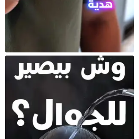
تأكد من أنك تنتبه إلى المناطق التي قد تسقط فيها
الصخور البركانية لتجنب التعرض للإصابة.
توخي الحذر عند الاقتراب من البراكين:
عند التواجد بالقرب من بركان نشط، احرص على البقاء
متيقظًا لمحيطك، حيث يمكن أن يؤدي أي خطأ إلى
نتائج كارثية.
هذه النصيحة ليست فقط خاصة باللعبة، بل هي
نصيحة عامة جيدة عند التعامل مع أي بركان في
أي مكان.
يُعد Volcanic Activity من التحديات البيئية المميتة في
اللعبة. يضيف طبقة إضافية من الإثارة والخطر إلى المهام،
ويتطلب منك البقاء في حالة تأهب دائم. راقب السماء، تجنب
المناطق النشطة، وكن دائمًا على دراية بمحيطك لضمان
البقاء على قيد الحياة.