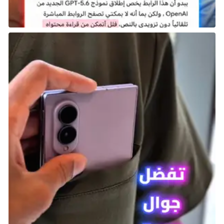
الكوكب.”
على غرار العواصف النيزكية، من الضروري مراقبة السماء إذا
كنت لا تريد أن تسحقك صخرة عملاقة من الحمم البركانية!
يبدو أن هناك الكثير من الصخور العملاقة تحاول قتلك في
هذه اللعبة.
في هذه المهام، يوجد بركان في مكان ما على الخريطة،
وسيثور بشكل دوري، مما يتسبب في تأثير مدمر حيث تسقط
الصخور البركانية.
خطورة التأثير:
الاصطدام الناتج عن الصخور المشتعلة قاتل إذا وجدت
نفسك في منطقة سقوطها.
آثار النار:
تترك الصخور المشتعلة وراءها مسارات من النار عند
سقوطها، مما يزيد من التحدي ويجعل البيئة أكثر
خطورة.
مراقبة السماء باستمرار: