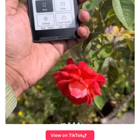
التحمل بمعدل أسرع، مما يعني أنك لن تتمكن من
الركض لمسافات طويلة كما تفعل عادة.
تأثير على الأسلحة:
تتسبب Intense Heat في زيادة سرعة تراكم الحرارة
في الأسلحة التي تعتمد على الطاقة، مما يقلل
فعليًا من حجم “المخزن” لهذه الأسلحة، حيث
ستحتاج إلى التوقف وإعادة التبريد بشكل متكرر.
التخطيط الاستراتيجي:
تأثير Intense Heat يجبر اللاعبين على التفكير بشكل
استراتيجي أثناء التحرك والقتال، خاصة مع القيود
المفروضة على الركض والأسلحة.
استخدام ميزات الدعم:
من الحلول الفعّالة لمواجهة هذا التأثير هو تجهيز
ميزة الدعم التي تزيد من معدل استعادة القدرة
على التحمل، مما يمنحك القدرة على التحرك
View on TikTok
بسرعة أكبر لفترات أطول.