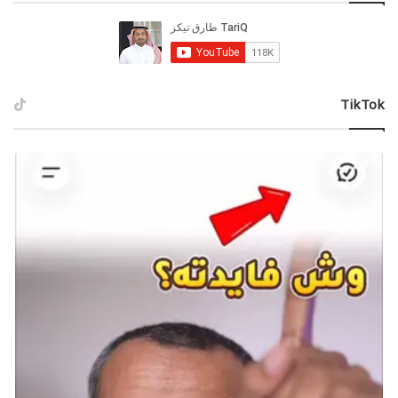
الاستراتيجيات، التي تُعد مصدر القوة النارية
الرئيسية للغواصين، تصبح غير متوفرة، مما يتركك
في موقف ضعيف.
‫TikTok
استدعاء الأدوات مسبقًا:
إذا لاحظت أن Ion Storms وشيكة، تأكد من استدعاء
أسلحتك الداعمة وحقائب الظهر قبل أن تبدأ العاصفة.
بمجرد أن تصبح استراتيجياتك معطلة، ستجد
نفسك في وضع ضعيف إذا لم تكن مستعدًا.
تجنب الاشتباكات الكبرى:
يُنصح بعدم الدخول في مواجهات كبيرة إذا لاحظت
وجود Ion Storms، لأنك ستكون بلا دعم من
استراتيجياتك وستصبح هدفًا سهلاً.
تُشكل Ion Storms تحديًا كبيرًا لأنها تعطل أدوات الدعم
الرئيسية لديك. يتطلب التعامل معها استعدادًا مسبقًا
وتجنب المخاطر الكبرى أثناء تأثيرها. باستخدام التخطيط الجيد