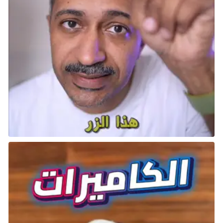
والتنسيق مع فريقك، يمكنك البقاء على قيد الحياة خلال
هذه الظاهرة البيئية.
العواصف النيزكية (Meteor Storms)
“العواصف النيزكية تضرب السطح مسببة أضرارًا هائلة.”
تخيل صخورًا نارية عملاقة تسقط من السماء، مما يخلق
فوضى مدمرة.