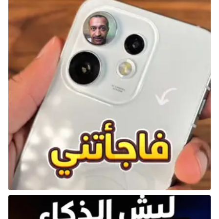
الضرر الهائل:
إذا كنت داخل نصف قطر تأثير النيزك، يمكن أن تقتلك
الضربة مباشرة.
التحذير قبل الضربة:
توفر العاصفة تحذيرًا قبل سقوط النيزك. يظهر حلقة
دائرية من الضوء على الأرض قبل الاصطدام.
ارتدِ خوذة، حرفيًا!
بالطبع، لا توجد خوذة تحميك فعليًا من نيزك، ولكن
البقاء في حالة تأهب دائم يمكن أن ينقذك.
راقب الأرض:
مع كل الفوضى المحيطة، قد يكون من السهل تفويت
تحذير النيزك. انتبه جيدًا إلى الضوء الدائري الذي يظهر
قبل الاصطدام.
تجنب منطقة التأثير:
إذا رأيت نفسك داخل نصف قطر الضوء، قم بالقفز أو
الغوص بعيدًا فورًا لتجنب الأضرار القاتلة.