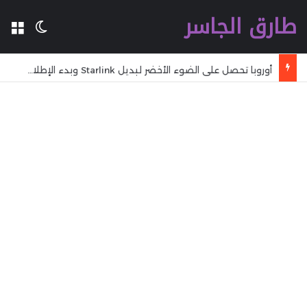
طارق الجاسر
ال
الوضع 
أوروبا تحصل على الضوء الأخضر لبديل Starlink وبدء الإطلاق في 2029