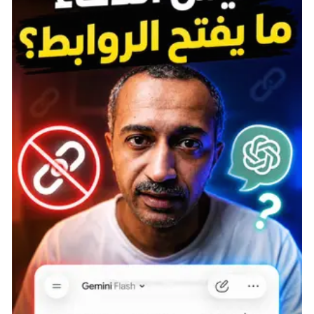
Meteor Storms ليست مجرد خطر بيئي؛ إنها تهديد مميت
يتطلب يقظة دائمة وردود فعل سريعة. من خلال الانتباه
لتحذيرات الأرض والتحرك بسرعة، يمكنك البقاء على قيد
الحياة وسط هذه الظاهرة الكارثية.
النشاط البركاني (Volcanic Activity)
“البراكين تقذف صخورًا مشتعلة في جميع أنحاء هذا