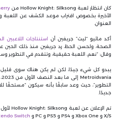
كان انتظار لعبة Hollow Knight: Silksong من
erry
الأخيرة بخصوص اقتراب موعد الكشف عن اللعبة وإ
العنوان.
أكد ماثيو “ليث” جريفين أن
استنتاجات اللاعبين 
الصحة، ولحسن الحظ، رد جريفين منذ ذلك الحين 
وقال: “نعم، اللعبة حقيقية، وتتقدم في التطوير وست
ia
التطوير”، حيث وعد سابقًا بأنه سيكون “مستحقًا للا
جديدًا.
X/S و Xbox One و PS4 و PS5 و PC و
tendo Switch