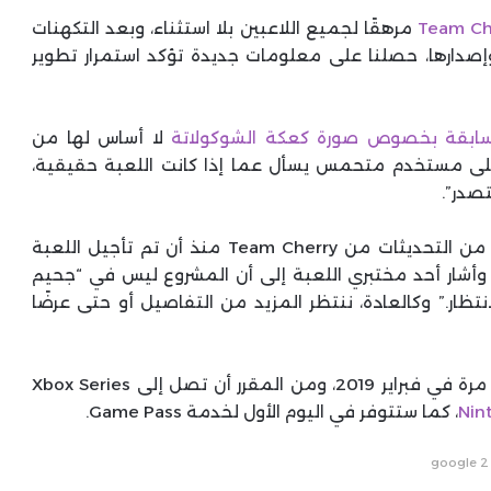
Team Ch
مرهقًا لجميع اللاعبين بلا استثناء، وبعد التكهنات
صدارها، حصلنا على معلومات جديدة تؤكد استمرار تطوير
السابقة بخصوص صورة كعكة الشوكولاتة
لا أساس لها من
على مستخدم متحمس يسأل عما إذا كانت اللعبة حقيقية،
صدر”.
يبدو كل شيء جيدًا، لكن لم يكن هناك سوى قليل من التحديثات من Team Cherry منذ أن تم تأجيل اللعبة
Metroidvan إلى ما بعد النصف الأول من 2023، وأشار أحد مختبري اللعبة إلى أن المشروع ليس في “جحيم
نتظار.” وكالعادة، ننتظر المزيد من التفاصيل أو حتى عرضًا
تم الإعلان عن لعبة Hollow Knight: Silksong لأول مرة في فبراير 2019، ومن المقرر أن تصل إلى Xbox Series
Nin
، كما ستتوفر في اليوم الأول لخدمة Game Pass.
google 2