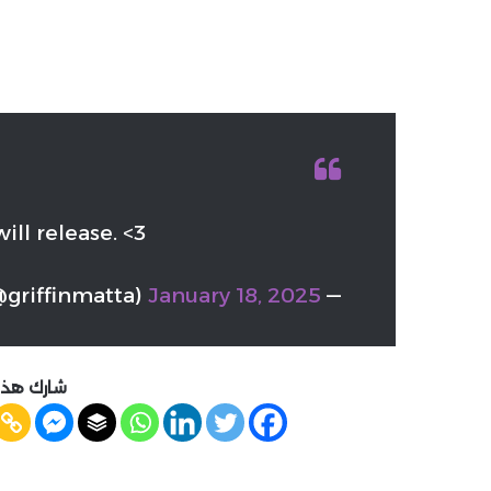
ill release. <3
January 18, 2025
— Matthew Griffin (@griffinmatta)
شارك هذه