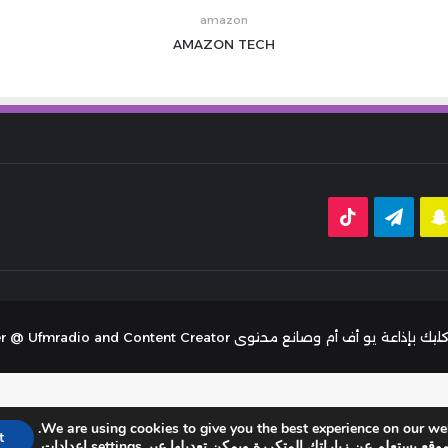
amazon
AMAZON
TECH
قرام
سناب
تيلقرام
‫TikTok
تشات
توى Tariq Aljaser - radio Presenter @ Ufmradio and Content Creator
We are using cookies to give you the best experience on our web
pt
settings إعدادات
.