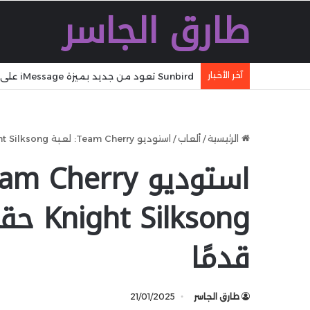
طارق الجاسر
آخر الأخبار
Sunbird تعود من جديد بميزة iMessage على أندرويد عبر نسخة تجريبية مفتوحة
الرئيسية
/
ألعاب
/
استوديو Team Cherry: لعبة Hollow Knight Silksong حقيقية وتطويرها يمضي قدمًا
ksong
قدمًا
طارق الجاسر
21/01/2025