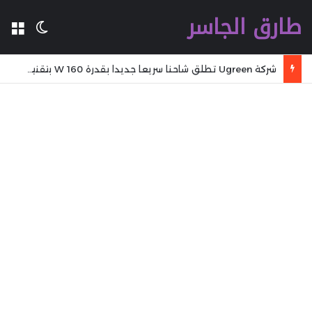
طارق الجاسر
ال
الوضع 
شركة Ugreen تطلق شاحنا سريعا جديدا بقدرة 160 W بتقنية GaN مع تقنية WiFi وكابل مدمج وشاشة