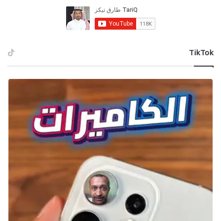
تواجه أعطالًا، أخطاءً، و/أو تأخرًا، خاصةً مع وجود
عدد كبير من اللاعبين.
أنواع الخوادم:
الخوادم الرسمية (Official Servers): خوادم تديرها
‫TikTok
اللعبة.
الخوادم المجتمعية (Community Servers):
خوادم يديرها اللاعبون.
الخوادم الحديثة (Recent Servers): الخوادم التي
انضممت إليها مؤخرًا.
البحث والفرز:
يمكنك البحث عن الخوادم حسب الاسم أو فرزها
حسب عدد اللاعبين أو عدد الأيام النشطة داخل
اللعبة.
الاستعداد للانضمام:
كلما كانت أيام الخادم النشطة أطول، زادت
احتمالية تقدم الضيوف فيه، لذا استعد وفقًا