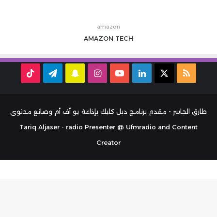
amazon
AMAZON
TECH
ملخص
‫X
لينكدإن
‫YouTube
انستقرام
سناب
تيلقرام
TikTok
الموقع
تشات
RSS
طارق الجاسر - مقدم برنامج دبل كليك بإذاعة يو أف أم وصانع محتوى
Tariq Aljaser - radio Presenter @ Ufmradio and Content
Creator