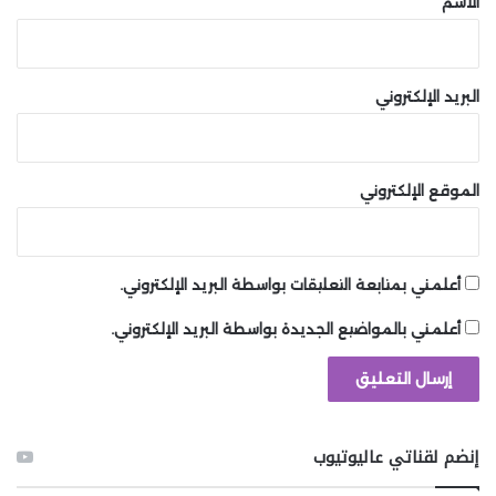
الاسم
من شاشة الخيارات Option Screen، إذا واجهت أي
أخطاء أثناء بدء عالم جديد مع تمكين اللعب
الجماعي.
البريد الإلكتروني
كيفية الانضمام إلى لعبة متعددة اللاعبين
استخدام رمز الدعوة:
الموقع الإلكتروني
يمكنك الانضمام إلى لعبة متعددة اللاعبين
باستخدام رمز دعوة من صديقك.
الانضمام إلى خادم مفتوح:
أعلمني بمتابعة التعليقات بواسطة البريد الإلكتروني.
يمكن الانضمام إلى خوادم مفتوحة عبر الإنترنت،
أعلمني بالمواضيع الجديدة بواسطة البريد الإلكتروني.
حيث تستوعب هذه الخوادم ما يصل إلى 32 لاعبًا
في نفس الوقت، ولكن قد يؤدي ذلك إلى تأخر كبير
(Lag).
الخوادم الحصرية:
إنضم لقناتي عاليوتيوب
الخوادم الحصرية هي ميزة تجريبية حاليًا أثناء
مرحلة الوصول المبكر (Early Access)، لذلك قد