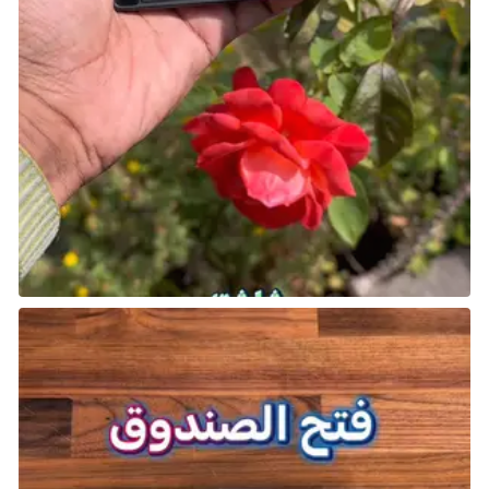
Pals وإنقاص صحتها.
يمكنكم التخطيط لتشتيت الكائن بواسطة شخص
واحد بينما يهاجمه الآخر.
هذه الاستراتيجية تجعل المهام الصعبة أكثر
سهولة.
مواقف طريفة:
عندما تسوء الأمور ويظهر كائن قوي يفاجئكم، يمكن أن
تكون التجربة مضحكة للغاية مع أصدقائك.
اللعب الجماعي في Palworld يجعل المهام أكثر سهولة
ومتعة. من إنشاء النقابات وتبادل الموارد إلى التعاون في
الصيد والصناعة، يضيف اللعب الجماعي بُعدًا اجتماعيًا
جديدًا يُثري تجربة اللعبة. انطلق واستمتع باستكشاف العالم
مع أصدقائك!
شارك هذه الصفحة عبر