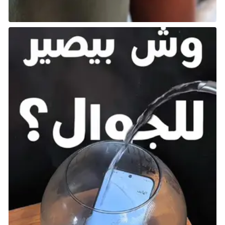
تبادل الموارد:
يمكنك فتح مخزونك وإسقاط العناصر لتبادلها مع
الآخرين في اللعب الجماعي. هذه طريقة رائعة لمشاركة
الموارد أو الأدوات التي تصنعها مع أصدقائك.
حماية العناصر:
إذا كان لديك عناصر لا تريد مشاركتها، يمكنك وضعها
في صندوق Chest وإضافة كلمة مرور للحفاظ عليها
آمنة.
تبادل الكائنات:
يمكنك تبادل الكائنات Pals بإسقاطها على الأرض.
ستظهر في كراتها ويمكن التقاطها كأي مورد آخر.