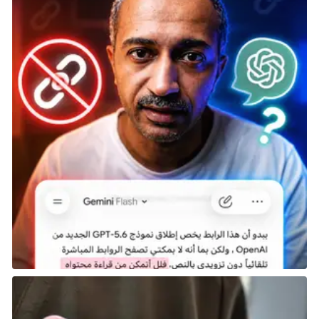
اللعب الجماعي في Palworld يشبه تجربة اللعب الفردي،
ولكن مع وجود شخص آخر يشاركك المغامرة. يمكنك القيام
بمعظم الأنشطة التي تقوم بها في اللعبة الفردية،
بالإضافة إلى بعض المزايا الجديدة التي تضيف بعدًا
اجتماعيًا وممتعًا للتجربة.
إنشاء والانضمام إلى نقابة (Guild)
تكوين نقابة:
عند اللعب الجماعي، يمكنك الانضمام إلى لاعبين آخرين
لتشكيل نقابة. ستظهر لك هذه الخيار عندما تقترب من
لاعب آخر، حيث يمكنك دعوته إلى نقابتك أو طلب
الانضمام إلى نقابته.
مزايا النقابة: