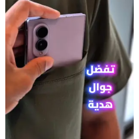
يظهر اسم النقابة فوق رؤوس اللاعبين الآخرين في
المجموعة.
تتيح النقابة لأعضائها الوصول إلى نفس القواعد
وطاولات العمل.
يمكنكم استخدام Palbox لتبادل الكائنات Pals.
مشاركة الموارد والخبرات:
لا يتم مشاركة الخبرة أو الموارد أو الكائنات Pals
افتراضيًا بين أعضاء النقابة.
يجب تبادل العناصر يدويًا لتشاركها مع الآخرين.
تبادل العناصر والكائنات (Trade Items
And Pals)