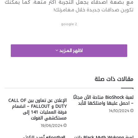
مع بضعة أصدقاء يجعل التجربة أكثر متعة، كما يمكنك
تكوين صداقات جديدة خلال مغامرتك!
google 2
كيفية استخدام خادم اللعب الجماعي
اظهر المزيد
مقالات ذات صلة
لعبة BioShock متاحة الآن مجانًا
الإعلان عن تعاون بين CALL OF
– احصل عليها وامتلكها للأبد
DUTY و FALLOUT – انضمام
فرقة العمليات 141 إلى
14/10/2024
مستكشفي الفولت
19/06/2024
لعبة Black Myth Wukong باتت
eFootball تُعيد الثلاثي