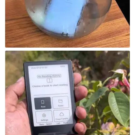
عندما تسقط كائنًا Pal، يمكن لأي شخص في
العالم التقاطه، سواء كان في نقابتك أم لا.
الصناعة (Crafting)
التعاون في البناء:
بناء العناصر يصبح أسرع عندما تعمل مع لاعبين آخرين.
وجود الكائنات Pals في الفريق يمكن أن يسرّع من
العملية أيضًا.
العمل الجماعي يجعل بناء القواعد وإنجاز المهام
أكثر كفاءة.
صيد الكائنات (Catching Pals)
التعاون في الصيد:
العمل معًا يجعل من السهل القضاء على الكائنات