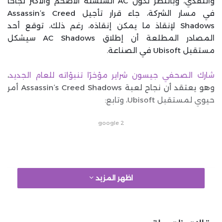
والنقدي، وبالنظر لكون AC السلسلة الأضخم والأكثر نجاحًا
في مسار الشركة، جاء قرار تأجيل Assassin’s Creed
Shadows لإنقاذ ما يمكن إنقاذه، رغم ذلك، توقع أحد
المصادر المطلعة أن إطلاق AC Shadows سيشكل
مستقبل Ubisoft في الصناعة.
شارك الصحفي جيسون شراير مؤخرًا تنبؤاته للعام الجديد
،
وهو يعتقد أن نجاح لعبة Assassin’s Creed Shadows أمر
حيوي لمستقبل Ubisoft، وتابع:
google 2
اظهر المزيد
قد يخبرنا إصدار Assassin’s Creed