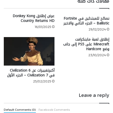
مقالات ذات صلة
Shadows بالكثير. إذا حقق نجاحًا
عرض إطلاق Donkey Kong
كبيرًا، فسوف يكون لدى Ubisoft
نصائح للمبتدئين في Fortnite
Country Returns HD
Ballistic – الجزء الثاني والاخير
المزيد من الوقت بينما تعمل عائلة
16/01/2025
29/12/2024
Guillemot على ترتيب مستقبل
إطلاق لعبة ماينكرافت
الشركة.
Minecraft على PS5 إلى جانب
وضع Hardcore
في حالة فشل اللعبة، فسنرى إعادة
23/10/2024
تنظيم جذرية تحدث في الشركة
أكبرتغييرات عن Civilization 6
بسرعة كبيرة، سواء كان ذلك عن
في Civilization 7 – الجزء الأول
طريق الاستحواذ أو البيع.
25/02/2025
Leave a reply
تحدث جايسون أيضًا عن الشركات التي تجري مفاوضات
استحواذ على Ubisoft، واعتبر أن Tencent Holdings Ltd،
Default Comments (0)
Facebook Comments
التي تمتلك بالفعل حصة في الشركة، خيارًا واضحًا لهذه