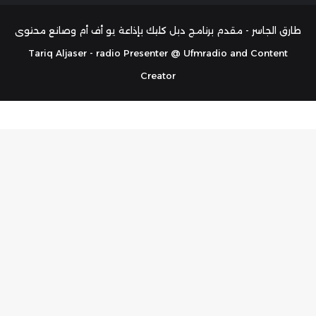
الموقع
تشات
RSS
طارق الجاسر - مقدم برنامج دبل كليك بإذاعة يو أف أم وصانع محتوى
Tariq Aljaser - radio Presenter @ Ufmradio and Content
Creator