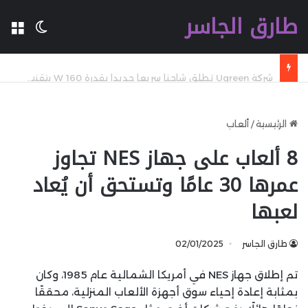
طارق الجاسر
ال
الوضع 
شركة Ugreen تطلق شاحنا سريعا جديدا بقدرة 160 W بتقنية GaN مع تقنية WiFi وكابل مدمج وشاشة
الرئيسية
/
ألعاب
8 ألعاب على جهاز NES تجاوز
عمرها 30 عامًا وتستحق أن يُعاد
لعبها
طارق الجاسر
02/01/2025
تم إطلاق جهاز NES في أمريكا الشمالية عام 1985، وكان
بمثابة إعادة إحياء سوق أجهزة الألعاب المنزلية، محققًا