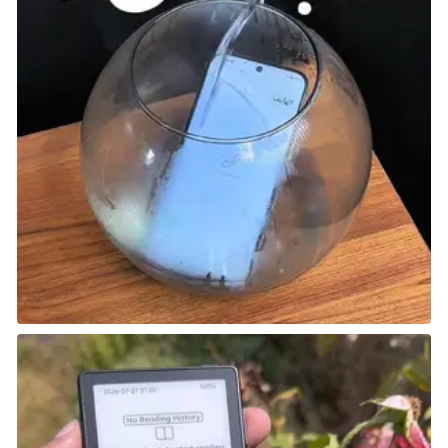
لا تُعَدُّ Tetris 2 الجزء الثاني المباشر للسلسلة الشهيرة، حيث
أن اللعبة الأصلية صدرت في عام 1988 وخلال الفترة بين ذلك
العام و1993، صدرت العديد من الإصدارات الفرعية مثل
Hatris.
تقدم اللعبة تجربة مشابهة للإصدار الأول مع تحسينات
طفيفة في أسلوب اللعب، لكنها لا تقدم قفزة نوعية تجعلها
تبدو وكأنها جزء رئيسي جديد، ومع ذلك، تظل لعبة جيدة
لمحبي السلسلة.
Wily And Right No RockBoard: That’s
Paradise