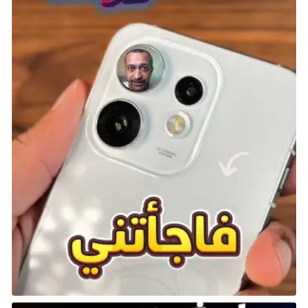
عرّفت اللعبة اللاعبين على قدرة Kirby على ابتلاع الأعداء
واستخدام قواهم الخاصة، مثل استخدام السيف الشهير.
يمكن لعبها حاليًا على جهاز Switch، ولكن النسخة الأكثر تميزًا
هي الموجودة على جهاز 3DS والتي تدعم تقنية العرض
ثلاثي الأبعاد.
Kid Klown In Night Mayor World