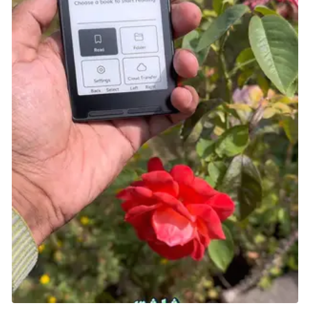
Wily and Right no RockBoard: That’s Paradise هي إصدار
فرعي من سلسلة Mega Man صدر حصريًّا في اليابان عام
1993. تختلف اللعبة عن العناوين الرئيسية للسلسلة وتقترب
في فكرتها من ألعاب Mario Party، حيث يختار اللاعبون
شخصية ويتنافسون في لعبة شبيهة بالألعاب اللوحية
(board game-like) ضد أصدقائهم أو الذكاء الاصطناعي.
تحتوي اللعبة على الكثير من النصوص، لكن تم توفير ترجمة
إنجليزية من خلال تعديلات المعجبين. رغم أنها ليست أضخم
ألعاب الحفلات (party game) على NES، إلا أنها تقدم تجربة
ممتعة لمحبي شخصية Mega Man.
شارك هذه الصفحة عبر