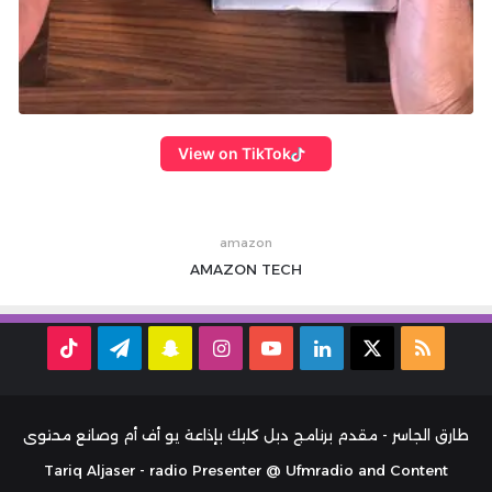
View on TikTok
amazon
AMAZON
TECH
ملخص
‫X
لينكدإن
‫YouTube
انستقرام
سناب
تيلقرام
TikTok
الموقع
تشات
RSS
طارق الجاسر - مقدم برنامج دبل كليك بإذاعة يو أف أم وصانع محتوى
Tariq Aljaser - radio Presenter @ Ufmradio and Content