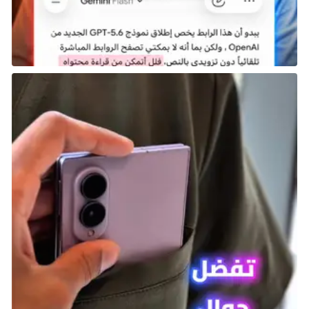
Mighty Final Fight هي لعبة قتال مشابهة لألعاب Final
Fight الرئيسية، لكنها تتميز بتصميم أكثر طرافة للشخصيات،
بما في ذلك شخصية Mike Haggar التي أصبحت نسخة
مصغرة وأكثر مرحًا. ربما أقدمت Capcom على هذه الخطوة
للاستفادة من شعبية لعبة River City Ransom التي كانت
تعتمد على أسلوب فني مشابه.
تضيف اللعبة لمسة جديدة على ألعاب القتال التقليدية