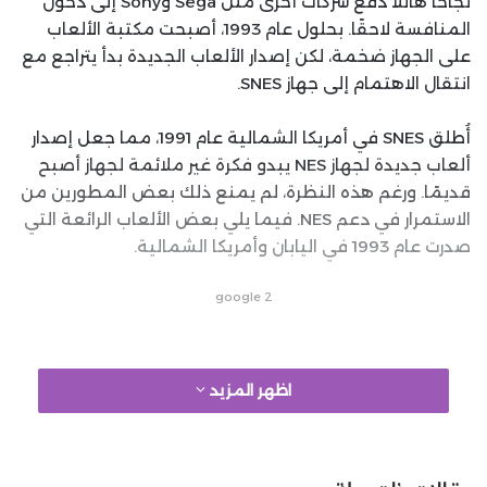
نجاحًا هائلًا دفع شركات أخرى مثل Sega وSony إلى دخول
المنافسة لاحقًا. بحلول عام 1993، أصبحت مكتبة الألعاب
على الجهاز ضخمة، لكن إصدار الألعاب الجديدة بدأ يتراجع مع
انتقال الاهتمام إلى جهاز SNES.
أُطلق SNES في أمريكا الشمالية عام 1991، مما جعل إصدار
ألعاب جديدة لجهاز NES يبدو فكرة غير ملائمة لجهاز أصبح
قديمًا. ورغم هذه النظرة، لم يمنع ذلك بعض المطورين من
الاستمرار في دعم NES. فيما يلي بعض الألعاب الرائعة التي
صدرت عام 1993 في اليابان وأمريكا الشمالية.
google 2
DuckTales 2
اظهر المزيد
تعتبر اللعبة الأصلية DuckTales واحدة من أفضل ألعاب
المنصات على جهاز NES. حققت شركة Capcom نجاحات