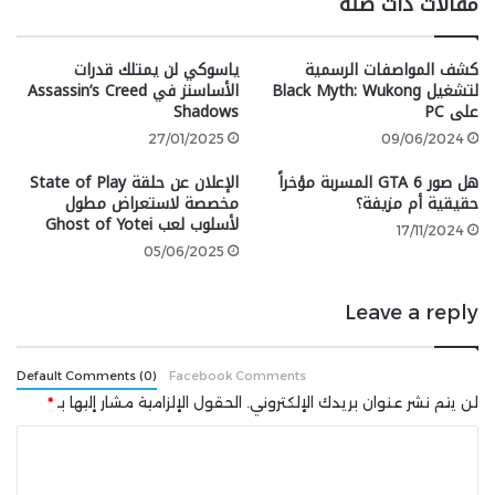
مقالات ذات صلة
كبيرة على هذا الجهاز بفضل شراكتها مع Disney، ورغم ذلك،
ليست كل الألعاب التي أُنتجت عن طريق هذه الشراكة تُعتبر
بنفس مستوى التميز.
كشف المواصفات الرسمية
ياسوكي لن يمتلك قدرات
لتشغيل Black Myth: Wukong
الأساسنز في Assassin’s Creed
على PC
Shadows
DuckTales 2 لعبة جيدة أيضًا، لكنها لم تحظَ بنفس الشهرة
27/01/2025
09/06/2024
التي نالتها النسخة الأصلية. قد يعود ذلك لتوقيت إصدارها
المتأخر على NES، حيث كان جهاز SNES قد دخل بالفعل
هل صور GTA 6 المسربة مؤخراً
الإعلان عن حلقة State of Play
حقيقية أم مزيفة؟
مخصصة لاستعراض مطول
السوق وأصبح هو الجهاز الرائج. ومع ذلك، الألعاب الجيدة لا
لأسلوب لعب Ghost of Yotei
تموت أبدًا، ويمكن بسهولة تجربة هذه اللعبة ومعظم
17/11/2024
05/06/2025
إصدارات Capcom وDisney ضمن مجموعة The Disney
Afternoon Collection.
Leave a reply
Joy Mech Fight
Default Comments (0)
Facebook Comments
لن يتم نشر عنوان بريدك الإلكتروني.
الحقول الإلزامية مشار إليها بـ
*
ا
كانت Joy Mech Fight حصرية لليابان طوال فترة تواجدها
ل