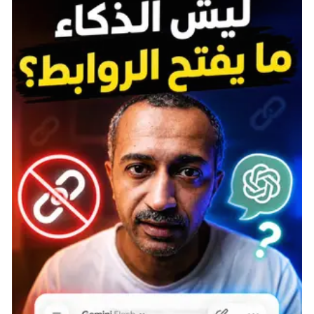
قد يبدو عنوان لعبة Kid Klown in Night Mayor World
تقليديًّا بالنسبة لألعاب NES، ولكنه يخفي وراءه لعبة
ممتعة ورائعة. في اليابان، صدرت اللعبة تحت اسم Mickey
Mouse III: Yume Fuusen عام 1992، ثم نُقلت إلى الغرب عام
1993 تحت هذا الاسم الجديد لتجنب دفع حقوق الملكية
لشخصية Mickey Mouse.
كان هذا النوع من التعديلات شائعًا في ألعاب الثمانينيات
والتسعينيات، مثل Super Mario Bros. 2. في اللعبة الغربية،
تم استبدال شخصيات اللعبة الأصلية بشخصيات جديدة،
لكنها حافظت على نفس أسلوب اللعب الممتع، مما يجعلها
تجربة تستحق الاهتمام رغم التغيير الغريب الذي حوَّل
Mickey إلى مهرج.
Mighty Final Fight