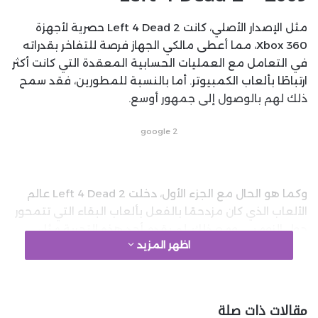
مثل الإصدار الأصلي، كانت Left 4 Dead 2 حصرية لأجهزة
Xbox 360، مما أعطى مالكي الجهاز فرصة للتفاخر بقدراته
في التعامل مع العمليات الحسابية المعقدة التي كانت أكثر
ارتباطًا بألعاب الكمبيوتر. أما بالنسبة للمطورين، فقد سمح
ذلك لهم بالوصول إلى جمهور أوسع.
google 2
وكما هو الحال مع الجزء الأول، دخلت Left 4 Dead 2 عالم
الألعاب الذي كان مزدحمًا بالفعل بألعاب البقاء التي تتمحور
حول الزومبي. ومع ذلك، لم يقدم أحد هذه التجربة مثل
اظهر المزيد
Valve وTurtle RockK بفضل آليات اللعب البسيطة،
والتصميم الصوتي المذهل، والتوازن المثالي بين اللاعبين
والأعداء الذي يجعل التعاون أمرًا ضروريًّا للنجاة.
مقالات ذات صلة
على السطح، قد تبدو اللعبة كأنها “مجرد زيادة في كل