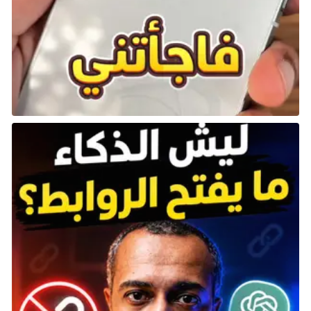
شامل للمنزل، لكن ألم يخبرهم أحد أنه يمكنهم القيام
بالأمرين معًا؟!
هذا لا يعني أن بعض الألعاب لا تستحق الإشادة -وهناك
الكثير مما يمكن الإعجاب به في لعبة Dead Rising 3 من
شركة Capcom- لكن إذا كانت أفضل لعبة حصرية تمتلكها
لعام كامل تستحق تقييمًا “7/10″، فهذا مؤشر واضح على
وجود مشكلة.
وبالرغم من أن Dead Rising 3 لم تكن الأجمل بين ألعاب
الجيل الجديد، إلا أنها وجدت طرقًا مبتكرَة للفت الأنظار.
خريطة اللعبة الكبيرة والسلسة مقارنة بالإصدارات السابقة،
والمليئة بجحافل الزومبي، كانت مكانًا مثاليًّا للفوضى. جعل
تحسين أسلوب التحكم استكشاف العالم وتنفيذ مجازر
الزومبي أمرًا ممتعًا وسهلًا، سواء سيرًا على الأقدام أو
باستخدام المركبات المدمَجة الجديدة التي أضافتها اللعبة.
تركز Dead Rising بشكل أساسي على التدمير الجماعي
المتهور، وقد تم تضخيم هذا الجانب عشرة أضعاف مع