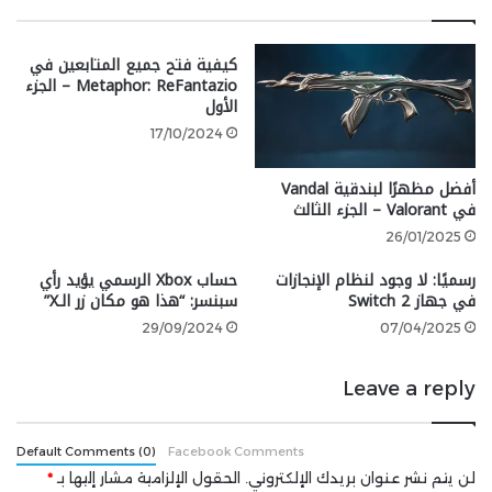
شيء”: خرائط جديدة، وشخصيات جديدة، وأسلحة جديدة،
وأنواع جديدة من الزومبي المميزين. لكن اللعبة بشكل عام
كيفية فتح جميع المتابعين في
قدمت تجربة أكثر إحكامًا واتساعًا مقارنة بسابقتها.
Metaphor: ReFantazio – الجزء
الأول
17/10/2024
أحد أبرز التحسينات كان على الذكاء الاصطناعي الخاص
باللعبة، الذي حصل على تحديث كبير. لم تعد التغييرات
أفضل مظهرًا لبندقية Vandal
تقتصر على مواقع الأعداء والأسلحة في كل مرة تعيد اللعب،
في Valorant – الجزء الثالث
بل أصبحت المواقع نفسها قابلة للتغيير، بما في ذلك
26/01/2025
الطقس، والإضاءة، وحتى تصميم الخرائط.
رسميًا: لا وجود لنظام الإنجازات
حساب Xbox الرسمي يؤيد رأي
في جهاز Switch 2
سبنسر: “هذا هو مكان زر الـX”
لذلك، حتى بعد 15 عامًا، لا زالت Left 4 Dead 2 تجذب حوالي
20,000 لاعب شهريًّا، مما يثبت أنها لم تُهزم بعد عندما
29/09/2024
07/04/2025
يتعلق الأمر بفوضى قتل الزومبي التعاوني بين الأصدقاء.
Leave a reply
2011 – Gears of War 3
Default Comments (0)
Facebook Comments
لن يتم نشر عنوان بريدك الإلكتروني.
الحقول الإلزامية مشار إليها بـ
*