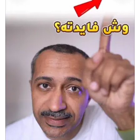
لعبت Forza Horizon دورًا رئيسيًّا في استمرار نجاح السلسلة،
حيث قدمت تجربة جديدة تمامًا من خلال أخذ اللاعبين بعيدًا
عن حلبات السباق التقليدية ونقلهم إلى تلال كولورادو
المفتوحة. على الرغم من أن العالم المفتوح في ألعاب
القيادة ليس جديدًا، إلا أنه لم يُنَفَّذ بنفس درجة العناية التي
اشتُهرت بها Forza. إتاحة فرصة القيادة عبر مسارات الجبال
والمنحدرات الملتوية والطرق المفتوحة أنشأ تجربة مختلفة
تمامًا، وأصبحت أكثر روعة بفضل التحكم الدقيق والمحتوى
الغني الذي تتميز به السلسلة.
هذا التغيير الجذري في الأسلوب، مع خطوط نهاية السباقات
التي يتم إنشاؤها عشوائيًّا وأطوار لعب جديدة مثل Cat and
Mouse، كان موضع ترحيب كبير من مجتمع اللاعبين عبر
الإنترنت. وأتاحت Horizon، بطابعها المفتوح، نقطة دخول
مثالية لأولئك الذين يشعرون بالرهبة من أجواء رياضات
السيارات المكثفة، حيث يمكنهم ببساطة الاستمتاع بالتجول
في الطبيعة الأمريكية الجميلة باستخدام أكثر من 200